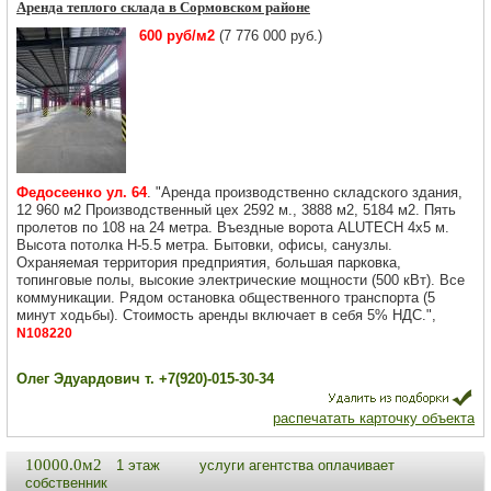
Аренда теплого склада в Сормовском районе
600 руб/м2
(7 776 000 руб.)
Федосеенко ул. 64
. "Аренда производственно складского здания,
12 960 м2 Производственный цех 2592 м., 3888 м2, 5184 м2. Пять
пролетов по 108 на 24 метра. Въездные ворота АLUТЕСН 4х5 м.
Высота потолка Н-5.5 метра. Бытовки, офисы, санузлы.
Охраняемая территория предприятия, большая парковка,
топинговые полы, высокие электрические мощности (500 кВт). Все
коммуникации. Рядом остановка общественного транспорта (5
минут ходьбы). Стоимость аренды включает в себя 5% НДС.",
N108220
Олег Эдуардович т. +7(920)-015-30-34
распечатать карточку объекта
10000.0м2
1 этаж
услуги агентства оплачивает
собственник