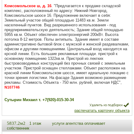
Комсомольское ш, д. 16
. "Предлагается к продаже складской
комплекс, расположенный по адресу: Нижний Новгород,
Комсомольское шоосе 16. Предложение включает в себя:
Земельный участое общей площадью 11483 кв.м. Земли
населенный пунктов. Вид разрешенного использования - под
предпиринимательскую деятельность; Здание общей площадью
5955 кв.м. Объект обеспечен электроэнергией 200кВт. Высота
потолка 8-12 метров. Полы антипыль. Здание имеет в составе
административно бытовой блок с мужской и женской раздевалками,
офисом и другими помещениями. Центральный вход находится на
крсной линии. Есть большие рекламные площади. пристрой к
основному помещению 1322кв.м. Пристрой из лекгких
быстровозводимых конструкций без прочных связей с земельным
участком. Пристрой оснащен стеллажами. Объект расположен на
красной линии Комсомольском шоссе, имеет идеальную локацию с
точки зрения логистики. На фасаде Здания возможно размещение
рекламы. Стоимость Объекта - 750 млн. рублей, включая НДС",
N107746
Сутырин Михаил т. +7(920)-015-30-34
распечатать карточку объекта
5837.2м2
1 этаж
услуги агентства оплачивает
собственник