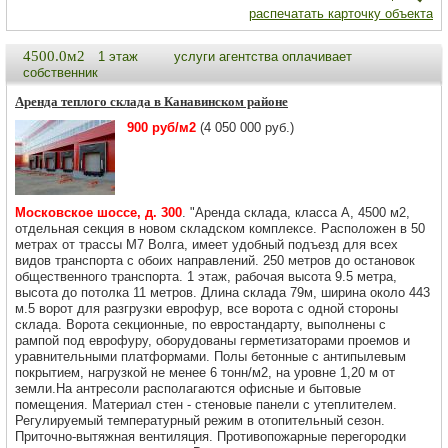
распечатать карточку объекта
4500.0м2
1 этаж
услуги агентства оплачивает
собственник
Аренда теплого склада в Канавинском районе
900 руб/м2
(4 050 000 руб.)
Московское шоссе, д. 300
. "Аренда склада, класса А, 4500 м2,
отдельная секция в новом складском комплексе. Расположен в 50
метрах от трассы М7 Волга, имеет удобный подъезд для всех
видов транспорта с обоих направлений. 250 метров до остановок
общественного транспорта. 1 этаж, рабочая высота 9.5 метра,
высота до потолка 11 метров. Длина склада 79м, ширина около 443
м.5 ворот для разгрузки еврофур, все ворота с одной стороны
склада. Ворота секционные, по евростандарту, выполнены с
рампой под еврофуру, оборудованы герметизаторами проемов и
уравнительными платформами. Полы бетонные с антипылевым
покрытием, нагрузкой не менее 6 тонн/м2, на уровне 1,20 м от
земли.На антресоли располагаются офисные и бытовые
помещения. Материал стен - стеновые панели с утеплителем.
Регулируемый температурный режим в отопительный сезон.
Приточно-вытяжная вентиляция. Противопожарные перегородки