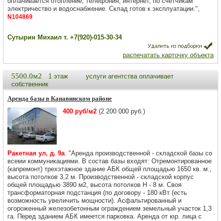
оплачивается отопление, телефония, интернет, по счетчикам
электричество и водоснабжение. Склад готов к эксплуатации.",
N104869
Сутырин Михаил т. +7(920)-015-30-34
распечатать карточку объекта
5500.0м2
1 этаж
услуги агентства оплачивает
собственник
Аренда базы в Канавинском районе
400 руб/м2
(2 200 000 руб.)
Ракетная ул, д. 9а
. "Аренда производственной - складской базы со
всеми коммуникациями. В состав базы входят: Отремонтированное
(капремонт) трехэтажное здание АБК общей площадью 1650 кв. м.,
высота потолков 3,2 м. Производственной - складской корпус
общей площадью 3890 м2, высота потолков H - 8 м. Своя
трансформаторная подстанция (по договору - 180 кВт (есть
возможность увеличить мощности). Асфальтированный и
огороженный железобетонным ограждением земельный участок 1,3
га. Перед зданием АБК имеется парковка. Аренда от юр. лица с