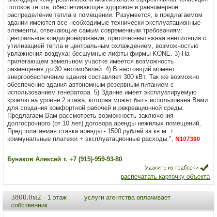
потоков тепла, обеспечивающая здоровое и равномерное
распределение тепла в помещении. Разумеется, в предлагаемом
здании имеются все необходимые технически-эксплуатационные
элементы, отвечающие самым современным требованиям:
центральное кондиционирование; приточно-вытяжная вентиляция с
утилизацией тепла и центральным охлаждением, возможностью
увлажнения воздуха; бесшумные лифты фирмы KONE. 3) На
прилегающем земельном участке имеется возможность
размещения до 30 автомобилей. 4) В настоящий момент
энергообеспечение здания составляет 300 кВт. Так же возможно
обеспечение здания автономным резервным питанием с
использованием генератора. 5) Здание имеет эксплуатируемую
кровлю на уровне 2 этажа, которая может быть использована Вами
для создания комфортной рабочей и рекреационной среды.
Предлагаем Вам рассмотреть возможность заключения
долгосрочного (от 10 лет) договора аренды нежилых помещений,
Предполагаемая ставка аренды - 1500 рублей за кв.м. +
коммунальные платежи + эксплуатационные расходы.",
N107390
Бунаков Алексей т. +7 (915)-959-93-80
распечатать карточку объекта
3800.0м2
1 этаж
услуги агентства оплачивает
собственник