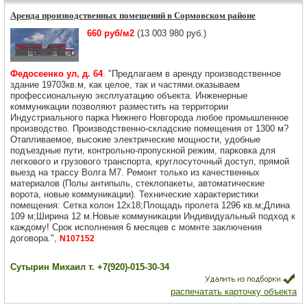
Аренда производственных помещений в Сормовском районе
660 руб/м2
(13 003 980 руб.)
Федосеенко ул, д. 64
. "Предлагаем в аренду производственное
здание 19703кв.м, как целое, так и частями.оказываем
профессиональную эксплуатацию объекта. Инженерные
коммуникации позволяют разместить на территории
Индустриального парка Нижнего Новгорода любое промышленное
производство. Производственно-складские помещения от 1300 м?
Отапливаемое, высокие электрические мощности, удобные
подъездные пути, контрольно-пропускной режим, парковка для
легкового и грузового транспорта, круглосуточный доступ, прямой
выезд на трассу Волга М7. Ремонт только из качественных
материалов (Полы антипыль, стеклопакеты, автоматические
ворота, новые коммуникации). Технические характеристики
помещения: Сетка колон 12х18;Площадь пролета 1296 кв.м;Длина
109 м;Ширина 12 м.Новые коммуникации Индивидуальный подход к
каждому! Срок исполнения 6 месяцев с момнте заключения
договора.",
N107152
Сутырин Михаил т. +7(920)-015-30-34
распечатать карточку объекта