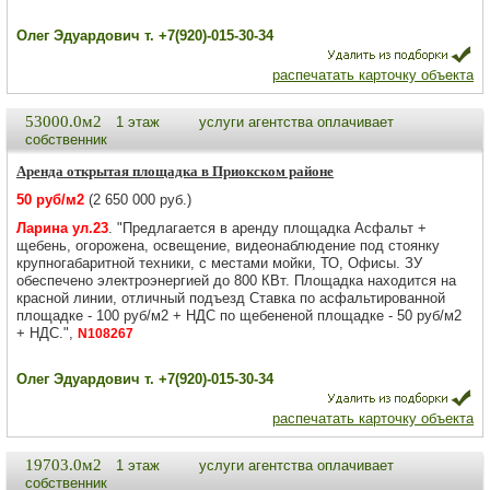
Олег Эдуардович т. +7(920)-015-30-34
распечатать карточку объекта
53000.0м2
1 этаж
услуги агентства оплачивает
собственник
Аренда открытая площадка в Приокском районе
50 руб/м2
(2 650 000 руб.)
Ларина ул.23
. "Предлагается в аренду площадка Асфальт +
щебень, огорожена, освещение, видеонаблюдение под стоянку
крупногабаритной техники, с местами мойки, ТО, Офисы. ЗУ
обеспечено электроэнергией до 800 КВт. Площадка находится на
красной линии, отличный подъезд Ставка по асфальтированной
площадке - 100 руб/м2 + НДС по щебененой площадке - 50 руб/м2
+ НДС.",
N108267
Олег Эдуардович т. +7(920)-015-30-34
распечатать карточку объекта
19703.0м2
1 этаж
услуги агентства оплачивает
собственник