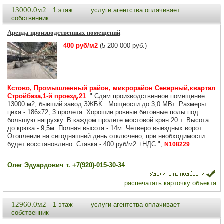
13000.0м2
1 этаж
услуги агентства оплачивает
собственник
Аренда производственных помещений
400 руб/м2
(5 200 000 руб.)
Кстово, Промышленный район, микрорайон Северный,квартал
Стройбаза,1-й проезд,21
. " Сдам производственное помещение
13000 м2, бывший завод ЗЖБК.. Мощности до 3,0 МВт. Размеры
цеха - 186х72, 3 пролета. Хорошие ровные бетонные полы под
большую нагрузку. В каждом пролете мостовой кран 20 т. Высота
до крюка - 9,5м. Полная высота - 14м. Четверо выездных ворот.
Отопление на сегодняшний день отключено, при необходимости
будет восстановлено. Ставка - 400 руб/м2 +НДС.",
N108229
Олег Эдуардович т. +7(920)-015-30-34
распечатать карточку объекта
12960.0м2
1 этаж
услуги агентства оплачивает
собственник