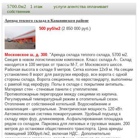
5700.0м2
1 этаж
услуги агентства оплачивает
собственник
Аренда теплого склада в Канавинском районе
500 руб/м2
(2 850 000 руб.)
Московское ш, д. 300
. "Аренда склада теплого склада, 5700 м2.
Секция в новом логистическом комплексе. Класс склада А-. Склад
находится в 100 метрах от трассы М-7, от Московского шоссе.
Рабочая высота в складе 9 метров. Сетка колонн 12х9 м. На секции
установлено 8 ворот для разгрузки еврофур, все ворота с одной
стороны склада. Ворота секционные, по евростандарту, выполнены
с рампой под еврофуру. Полы в складе с покрытием антипыль.
Материал стен - стеновые панели с утеплителем.
Противопожарные перегородки между секциями из кирпича.
Регулируемый температурный режим в отопительный сезон.
Отопление от собственной котельной. Водоснабжение и
канализация - центральные. Электрическая мощность 120 кВт.
Автоматическая система пожаротушения. Удобный подъезд к
складу евро фур, длинномеров. Асфальтированная площадка
рядом со складом. Парковка для легковых и грузовых машин. 200
метров до остановки общественного транспорта. Цена аренды
помещений 1000руб./м2, включая НДС.. Дополнительно