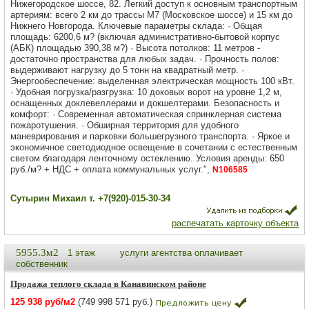
Нижегородское шоссе, 82. Легкий доступ к основным транспортным
артериям: всего 2 км до трассы М7 (Московское шоссе) и 15 км до
Нижнего Новгорода. Ключевые параметры склада: · Общая
площадь: 6200,6 м? (включая административно-бытовой корпус
(АБК) площадью 390,38 м?) · Высота потолков: 11 метров -
достаточно пространства для любых задач. · Прочность полов:
выдерживают нагрузку до 5 тонн на квадратный метр. ·
Энергообеспечение: выделенная электрическая мощность 100 кВт.
· Удобная погрузка/разгрузка: 10 доковых ворот на уровне 1,2 м,
оснащенных доклевеллерами и докшелтерами. Безопасность и
комфорт: · Современная автоматическая спринклерная система
пожаротушения. · Обширная территория для удобного
маневрирования и парковки большегрузного транспорта. · Яркое и
экономичное светодиодное освещение в сочетании с естественным
светом благодаря ленточному остеклению. Условия аренды: 650
руб./м? + НДС + оплата коммунальных услуг.",
N106585
Сутырин Михаил т. +7(920)-015-30-34
распечатать карточку объекта
5955.3м2
1 этаж
услуги агентства оплачивает
собственник
Продажа теплого склада в Канавинском районе
125 938 руб/м2
(749 998 571 руб.)