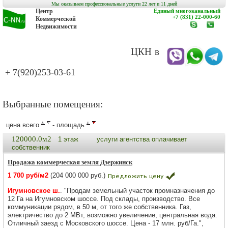
Мы оказываем профессиональные услуги 22 лет и 11 дней
Центр
Единый многоканальный
+7 (831) 22-000-60
Коммерческой
Недвижимости
www.c-
заказат
nn.ru
обратн
звонок
ЦКН в
+ 7(920)253-03-61
Выбранные помещения:
цена всего
- площадь
120000.0м2
1 этаж
услуги агентства оплачивает
собственник
Продажа коммерческая земля Дзержинск
1 700 руб/м2
(204 000 000 руб.)
Игумновское ш.
. "Продам земельный участок промназначения до
12 Га на Игумновском шоссе. Под склады, производство. Все
коммуникации рядом, в 50 м, от того же собственника. Газ,
электричество до 2 МВт, возможно увеличение, центральная вода.
Отличный заезд с Московского шоссе. Цена - 17 млн. руб/Га.",