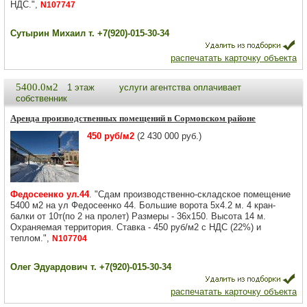
НДС.",
N107747
Сутырин Михаил т. +7(920)-015-30-34
распечатать карточку объекта
5400.0м2
1 этаж
услуги агентства оплачивает
собственник
Аренда производственных помещений в Сормовском районе
450 руб/м2
(2 430 000 руб.)
Федосеенко ул.44
. "Сдам производственно-складское помещение
5400 м2 на ул Федосеенко 44. Большие ворота 5х4.2 м. 4 кран-
балки от 10т(по 2 на пролет) Размеры - 36х150. Высота 14 м.
Охраняемая территория. Ставка - 450 руб/м2 с НДС (22%) и
теплом.",
N107704
Олег Эдуардович т. +7(920)-015-30-34
распечатать карточку объекта