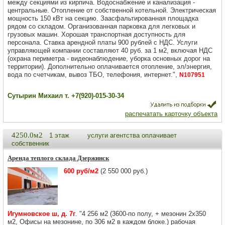
между секциями из кирпича. Водоснабжение и канализация -
центральные. Отопление от собственной котельной. Электрическая
мощность 150 кВт на секцию. Заасфальтированная площадка
рядом со складом. Организованная парковка для легковых и
грузовых машин. Хорошая транспортная доступность для
персонала. Ставка арендной платы 900 рублей с НДС. Услуги
управляющей компании составляют 40 руб. за 1 м2, включая НДС
(охрана периметра - видеонаблюдение, уборка основных дорог на
территории). Дополнительно оплачивается отопление, эл/энергия,
вода по счетчикам, вывоз ТБО, телефония, интернет.",
N107951
Сутырин Михаил т. +7(920)-015-30-34
распечатать карточку объекта
4250.0м2
1 этаж
услуги агентства оплачивает
собственник
Аренда теплого склада Дзержинск
600 руб/м2
(2 550 000 руб.)
Игумновское ш, д. 7г
. "4 256 м2 (3600-по полу, + мезонин 2х350
м2, Офисы на мезонине, по 306 м2 в каждом блоке.) рабочая