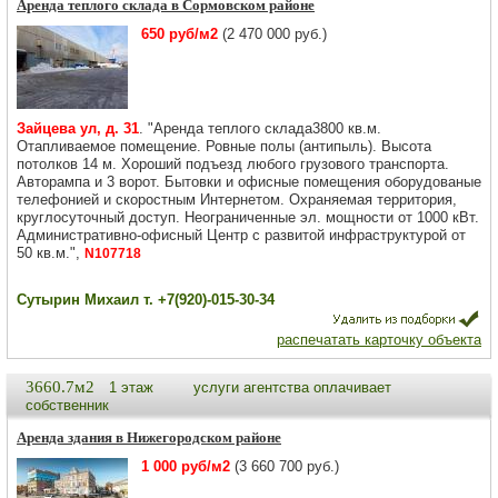
Аренда теплого склада в Сормовском районе
650 руб/м2
(2 470 000 руб.)
Зайцева ул, д. 31
. "Аренда теплого склада3800 кв.м.
Отапливаемое помещение. Ровные полы (антипыль). Высота
потолков 14 м. Хороший подъезд любого грузового транспорта.
Авторампа и 3 ворот. Бытовки и офисные помещения оборудованые
телефонией и скоростным Интернетом. Охраняемая территория,
круглосуточный доступ. Неограниченные эл. мощности от 1000 кВт.
Административно-офисный Центр с развитой инфраструктурой от
50 кв.м.",
N107718
Сутырин Михаил т. +7(920)-015-30-34
распечатать карточку объекта
3660.7м2
1 этаж
услуги агентства оплачивает
собственник
Аренда здания в Нижегородском районе
1 000 руб/м2
(3 660 700 руб.)