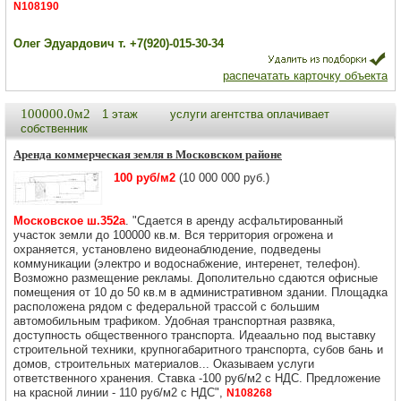
N108190
Олег Эдуардович т. +7(920)-015-30-34
распечатать карточку объекта
100000.0м2
1 этаж
услуги агентства оплачивает
собственник
Аренда коммерческая земля в Московском районе
100 руб/м2
(10 000 000 руб.)
Московское ш.352а
. "Сдается в аренду асфальтированный
участок земли до 100000 кв.м. Вся территория огрожена и
охраняется, установлено видеонаблюдение, подведены
коммуникации (электро и водоснабжение, интеренет, телефон).
Возможно размещение рекламы. Дополительно сдаются офисные
помещения от 10 до 50 кв.м в административном здании. Площадка
расположена рядом с федеральной трассой с большим
автомобильным трафиком. Удобная транспортная развяка,
доступность общественного транспорта. Идеаально под выставку
строительной техники, крупногабаритного транспорта, субов бань и
домов, строительных материалов... Оказываем услуги
ответственного хранения. Ставка -100 руб/м2 с НДС. Предложение
на красной линии - 110 руб/м2 с НДС",
N108268