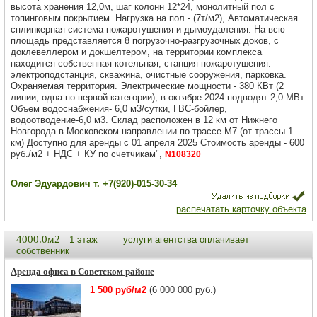
высота хранения 12,0м, шаг колонн 12*24, монолитный пол с
топинговым покрытием. Нагрузка на пол - (7т/м2), Автоматическая
сплинкерная система пожаротушения и дымоудаления. На всю
площадь представляется 8 погрузочно-разгрузочных доков, с
доклевеллером и докшелтером, на территории комплекса
находится собственная котельная, станция пожаротушения.
электроподстанция, скважина, очистные сооружения, парковка.
Охраняемая территория. Электрические мощности - 380 КВт (2
линии, одна по первой категории); в октябре 2024 подводят 2,0 МВт
Объем водоснабжения- 6,0 м3/сутки, ГВС-бойлер,
водоотводение-6,0 м3. Склад расположен в 12 км от Нижнего
Новгорода в Московском направлении по трассе М7 (от трассы 1
км) Доступно для аренды с 01 апреля 2025 Стоимость аренды - 600
руб./м2 + НДС + КУ по счетчикам",
N108320
Олег Эдуардович т. +7(920)-015-30-34
распечатать карточку объекта
4000.0м2
1 этаж
услуги агентства оплачивает
собственник
Аренда офиса в Советском районе
1 500 руб/м2
(6 000 000 руб.)