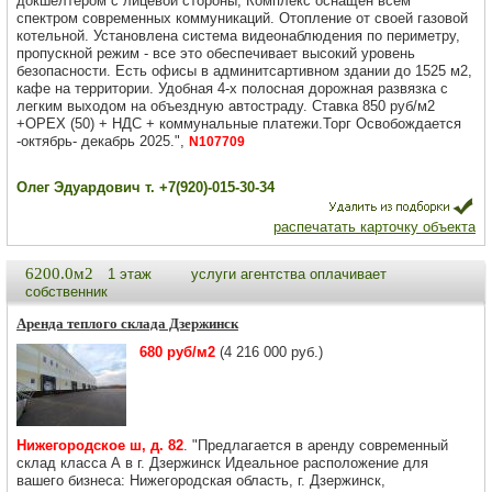
докшелтером с лицевой стороны, Комплекс оснащен всем
спектром современных коммуникаций. Отопление от своей газовой
котельной. Установлена система видеонаблюдения по периметру,
пропускной режим - все это обеспечивает высокий уровень
безопасности. Есть офисы в админитсартивном здании до 1525 м2,
кафе на территории. Удобная 4-х полосная дорожная развязка с
легким выходом на объездную автостраду. Ставка 850 руб/м2
+ОРЕХ (50) + НДС + коммунальные платежи.Торг Освобождается
-октябрь- декабрь 2025.",
N107709
Олег Эдуардович т. +7(920)-015-30-34
распечатать карточку объекта
6200.0м2
1 этаж
услуги агентства оплачивает
собственник
Аренда теплого склада Дзержинск
680 руб/м2
(4 216 000 руб.)
Нижегородское ш, д. 82
. "Предлагается в аренду современный
склад класса А в г. Дзержинск Идеальное расположение для
вашего бизнеса: Нижегородская область, г. Дзержинск,