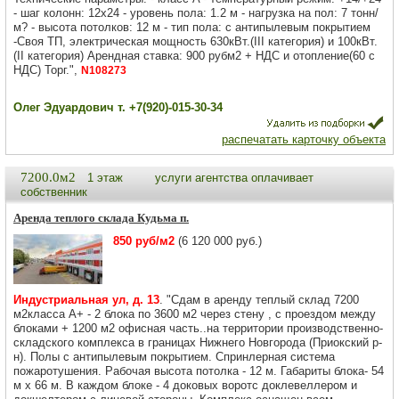
- шаг колонн: 12x24 - уровень пола: 1.2 м - нагрузка на пол: 7 тонн/
м? - высота потолков: 12 м - тип пола: с антипылевым покрытием
-Своя ТП, электрическая мощность 630кВт.(III категория) и 100кВт.
(II категория) Арендная ставка: 900 рубм2 + НДС и отопление(60 с
НДС) Торг.",
N108273
Олег Эдуардович т. +7(920)-015-30-34
распечатать карточку объекта
7200.0м2
1 этаж
услуги агентства оплачивает
собственник
Аренда теплого склада Кудьма п.
850 руб/м2
(6 120 000 руб.)
Индустриальная ул, д. 13
. "Сдам в аренду теплый склад 7200
м2класса А+ - 2 блока по 3600 м2 через стену , с проездом между
блоками + 1200 м2 офисная часть..на территории производственно-
складского комплекса в границах Нижнего Новгорода (Приокский р-
н). Полы с антипылевым покрытием. Спринлерная система
пожаротушения. Рабочая высота потолка - 12 м. Габариты блока- 54
м х 66 м. В каждом блоке - 4 доковых воротс доклевеллером и