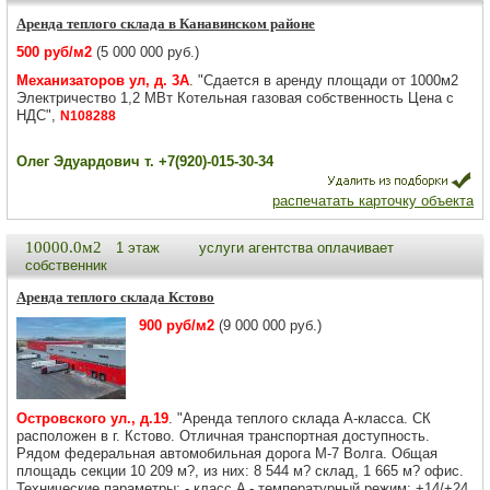
Аренда теплого склада в Канавинском районе
500 руб/м2
(5 000 000 руб.)
Механизаторов ул, д. 3А
. "Сдается в аренду площади от 1000м2
Электричество 1,2 МВт Котельная газовая собственность Цена с
НДС",
N108288
Олег Эдуардович т. +7(920)-015-30-34
распечатать карточку объекта
10000.0м2
1 этаж
услуги агентства оплачивает
собственник
Аренда теплого склада Кстово
900 руб/м2
(9 000 000 руб.)
Островского ул., д.19
. "Аренда теплого склада А-класса. СК
расположен в г. Кстово. Отличная транспортная доступность.
Рядом федеральная автомобильная дорога М-7 Волга. Общая
площадь секции 10 209 м?, из них: 8 544 м? склад, 1 665 м? офис.
Технические параметры: - класс A - температурный режим: +14/+24