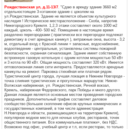
Рождественская ул, д.11-13/7
. "Сдаю в аренду здание 3660 м2
отдельностоящее 3-хэтажное здание с цоколем на
ул.Рождественская. Здание не является объектом культурного
наследия ! Историческое месторасположение - Скоба, напротив
Нижегородского Кремля. 1,2,3 этажи составляют около 1000 м2
каждый, цоколь - 400- 500 м2. Помещение в настоящее время
разделено перегородками ( практически все перегородки подлежат
демонтажу в счет арендных каникул ), витражные окна, высота - 3,2
м, отдельный вход с Красной линии + запасные, водоснабжение,
водоотведение - центральные, установлены системы пожарной
безопасности, охранная сигнализация. Здание имеет собственную
встроенную газовую котельную с одним котлом мощностью 50 кВт
и 3 котла по 90 кВт. Общая мощность составляет 320 кВт. Имеется
оптоволоконная линия сети интернета. Предоставляются арендные
каникулы на ремонт. Парковка стихийная или платная рядом.
Туристический центр города, лучшая локация в Нижнем Новгороде -
точка слияния туристических и прогулочных маршрутов: Нижне-
Волжская набережная, ул. Рождественская, Речной вокзал,
Кремль, набережная Федоровского, парк Победы и много другого.
Данная локация является основным местом проведения городских
праздников. Дополнительный трафик составляет деловое
сообщество (большое скопление офисов крупных коммерческих и
государственных компаний, в том числе администрация
Н.Новгорода и области, размещающаяся на территории Кремля),
популярное модное место для ночных клубов, ресторанов, точек
общественного питания. Все коммунальные платежи+, без НДС.
Возможно под офис, учебный центр и т.п, если ресторан, то только