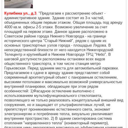
Кулибина ул., д.3
. "Предлагаем к рассмотрению объект -
административное здание. Здание состоит из 3-х частей,
объединенных общим первым этажом. Общая площадь под аренду
4000 кв.м. офисы 2-5 этажи. Возможно увеличение за счет
площадей на первом этаже. Данное здание расположено в
Советском районе города Нижнего Новгорода - на границе
исторического центра "Старый Нижний", рядом с одним из
основных транспортных узлов города - площадью Лядова. В
непосредственной близости от него находится Нижегородский
Телецентр и крупнейший в Нижнем Новгороде ТРЦ "Небо". В
шаговой доступности расположены остановки всех видов
общественного транспорта, в том числе станция метро
Горьковская. Перед зданием места для автомобильной парковки.
Предлагаемое к сдаче в аренду здание представляет собой
современный архитектурный объект с панорамным остеклением,
высокими потолками и максимально возможной универсальностью
внутренней планировки, обладающее при этом рядом
особенностей: 1)Фасадное остекление выполнено с
использованием мультифункционального стеклопакета,
позволяющего не только реализовать концептуальный внешний вид
сооружения, но и защищает от ультрафиолетовых лучей, не
препятствует проникновению естественного света, экономит
электроэнергию и потребление тепла, визуально увеличивает
внутреннее пространство. 2) В здании смонтирована система
отопления "направленного тепла" (конвекторный периметр),
благодаря чему реализована максимально эффективная конвекция