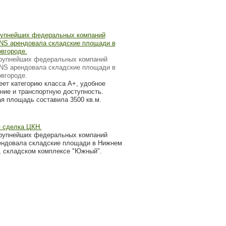
рупнейших федеральных компаний
DNS арендовала складские площади в
вгороде.
крупнейших федеральных компаний
DNS арендовала складские площади в
вгороде.
еет категорию класса А+, удобное
ние и транспортную доступность.
я площадь составила 3500 кв.м.
 сделка ЦКН.
рупнейших федеральных компаний
ендовала складские площади в Нижнем
, складском комплексе "Южный".