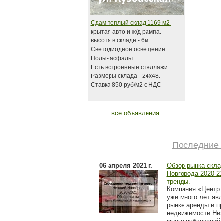
Сдам теплый склад 1169 м2
крытая авто и ж/д рампа.
высота в складе - 6м.
Светодиодное освещение.
Полы- асфальт
Есть встроенные стеллажи.
Размеры склада - 24х48.
Ставка 850 руб/м2 с НДС
все объявления
Последние 
06 апреля 2021 г.
Обзор рынка скл
Новгорода 2020-21
тренды.
Компания «Центр
уже много лет яв
рынке аренды и п
недвижимости Ни
много публикаций