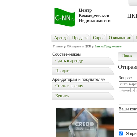
Центр
ЦКН 
Коммерческой
Недвижимости
Аренда
Продажа
Cпрос
О компании
Главная
Обращение в ЦКН
Заявка/Предложение
Собственникам
Поиск
Сдать в аренду
Отправи
Продать
Запрос
Арендаторам и покупателям
Снять в аренду
Купить
Ваши кон
Я пр