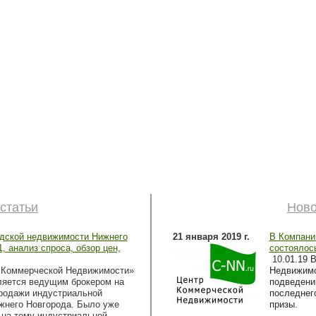
статьи
Ново
адской недвижимости Нижнего
21 января 2019 г.
В Компани
, анализ спроса, обзор цен,
состоялось
10
.01.19 
 Коммерческой Недвижимости»
Недвижимо
ляется ведущим брокером на
подведению
родажи индустриальной
последнег
жнего Новгорода. Было уже
призы.
 на тему индустриальной