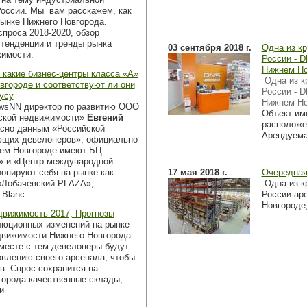
оссии. Мы вам расскажем, как
рынке Нижнего Новгорода.
спроса 2018-2020, обзор
 тенденции и тренды рынка
03 сентября 2018 г.
Одна из к
жимости.
России - 
Нижнем Но
какие бизнес-центры класса «А»
Одна из 
вгороде и соответствуют ли они
России - 
усу
Нижнем Но
ewsNN директор по развитию ООО
Объект им
ской недвижимости»
Евгений
расположе
асно данным «Российской
Арендуема
ющих девелоперов», официально
нем Новгороде имеют БЦ
» и «Центр международной
ионируют себя на рынке как
17 мая 2018 г.
Очередная
«Лобачевский PLAZA»,
Одна из к
 Blanc.
России ар
Новгороде
движимость 2017, Прогнозы
люционных изменений на рынке
движимости Нижнего Новгорода
Вместе с тем девелоперы будут
овлению своего арсенала, чтобы
в. Спрос сохранится на
орода качественные склады,
и.