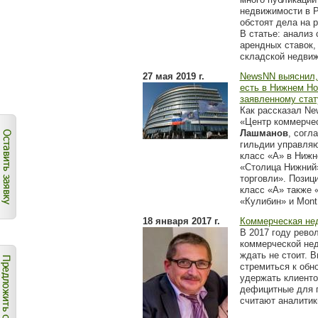
недвижимости в Р
обстоят дела на 
В статье: анализ 
арендных ставок,
складской недви
27 мая 2019 г.
NewsNN выяснил, 
есть в Нижнем Но
заявленному стат
Как рассказал N
«Центр коммерче
Лашманов
, согл
гильдии управля
класс «А» в Ниж
«Столица Нижний
торговли». Позиц
класс «А» также 
«Кулибин» и Mont
18 января 2017 г.
Коммерческая не
В 2017 году рево
коммерческой не
ждать не стоит. 
стремиться к обн
удержать клиенто
дефицитные для г
считают аналитик