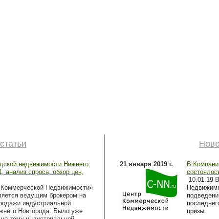
статьи
Ново
адской недвижимости Нижнего
21 января 2019 г.
В Компани
, анализ спроса, обзор цен,
состоялось
10
.01.19 
 Коммерческой Недвижимости»
Недвижимо
ляется ведущим брокером на
подведению
родажи индустриальной
последнег
жнего Новгорода. Было уже
призы.
 на тему индустриальной