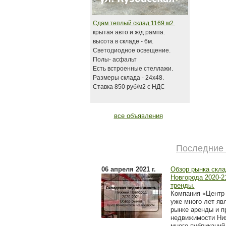
Сдам теплый склад 1169 м2
крытая авто и ж/д рампа.
высота в складе - 6м.
Светодиодное освещение.
Полы- асфальт
Есть встроенные стеллажи.
Размеры склада - 24х48.
Ставка 850 руб/м2 с НДС
все объявления
Последние 
06 апреля 2021 г.
Обзор рынка скл
Новгорода 2020-21
тренды.
Компания «Центр
уже много лет яв
рынке аренды и п
недвижимости Ни
много публикаций