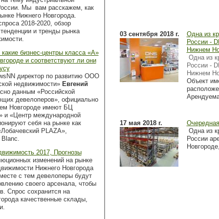
оссии. Мы вам расскажем, как
рынке Нижнего Новгорода.
спроса 2018-2020, обзор
 тенденции и тренды рынка
03 сентября 2018 г.
Одна из к
жимости.
России - 
Нижнем Но
какие бизнес-центры класса «А»
Одна из 
вгороде и соответствуют ли они
России - 
усу
Нижнем Но
ewsNN директор по развитию ООО
Объект им
ской недвижимости»
Евгений
расположе
асно данным «Российской
Арендуема
ющих девелоперов», официально
нем Новгороде имеют БЦ
» и «Центр международной
ионируют себя на рынке как
17 мая 2018 г.
Очередная
«Лобачевский PLAZA»,
Одна из к
 Blanc.
России ар
Новгороде
движимость 2017, Прогнозы
люционных изменений на рынке
движимости Нижнего Новгорода
Вместе с тем девелоперы будут
овлению своего арсенала, чтобы
в. Спрос сохранится на
орода качественные склады,
и.