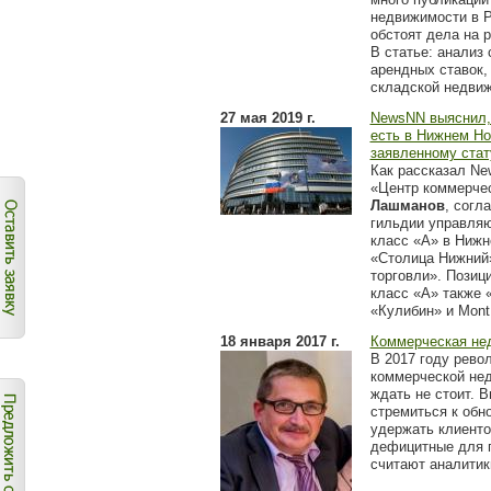
недвижимости в Р
обстоят дела на 
В статье: анализ 
арендных ставок,
складской недви
27 мая 2019 г.
NewsNN выяснил, 
есть в Нижнем Но
заявленному стат
Как рассказал N
«Центр коммерче
Лашманов
, согл
гильдии управля
класс «А» в Ниж
«Столица Нижний
торговли». Позиц
класс «А» также 
«Кулибин» и Mont
18 января 2017 г.
Коммерческая не
В 2017 году рево
коммерческой не
ждать не стоит. 
стремиться к обн
удержать клиенто
дефицитные для г
считают аналитик