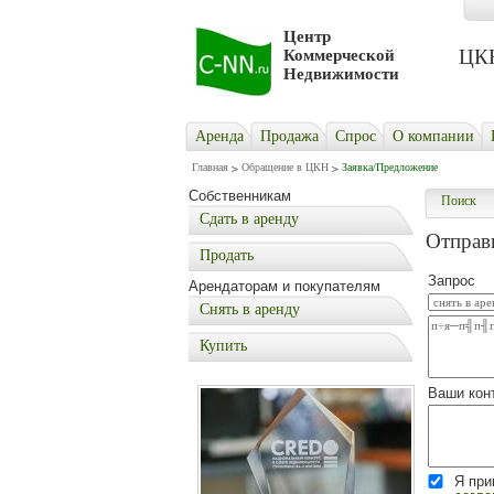
Центр
ЦКН 
Коммерческой
Недвижимости
Аренда
Продажа
Cпрос
О компании
Главная
Обращение в ЦКН
Заявка/Предложение
Собственникам
Поиск
Сдать в аренду
Отправи
Продать
Запрос
Арендаторам и покупателям
Снять в аренду
Купить
Ваши кон
Я пр