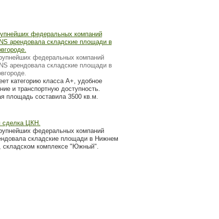
рупнейших федеральных компаний
DNS арендовала складские площади в
вгороде.
крупнейших федеральных компаний
DNS арендовала складские площади в
вгороде.
еет категорию класса А+, удобное
ние и транспортную доступность.
я площадь составила 3500 кв.м.
 сделка ЦКН.
рупнейших федеральных компаний
ендовала складские площади в Нижнем
, складском комплексе "Южный".