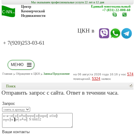
Мы оказываем профессиональные услуги 22 лет и 12 дня
Центр
Единый многоканальный
+7 (831) 22-000-60
Коммерческой
Недвижимости
www.c-
заказат
nn.ru
обратн
звонок
ЦКН в
+ 7(920)253-03-61
МЕНЮ
Главная
Обращение в ЦКН
Заявка/Предложение
574
на 06 августа 2026 года 16:16 у нас
5324
помещений,
заявок
Поиск
Отправить запрос с сайта. Ответ в течении часа.
Запрос
Ваши контакты