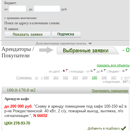
Бюджет:
от
до
руб.
с прямыми контактами:
Поиск по адресу и ключевым словам:
N заявки:
Дополнительные параметры поиска
Арендаторы /
- 0
Покупатели
показать все объекты
по дате -
| площадь - от
до
| бюджет -
Старницы:
<<
<
160
161
162
163
164
165
166
167
>
>>
[
следующая.:
167
]
100.0-170.0 м2
Предложить помещение
Арендую кафе
до 200 000 руб.
"Сниму в аренду помещение под кафе 100-150 м2 в
р-не Рождественской. 40 кВт, 2 с/у, пожарный выход, вытяжка, п/о
сигнализация.",
N 66652
ЦКН 278-93-70