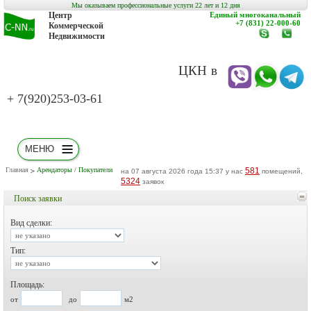
Мы оказываем профессиональные услуги 22 лет и 12 дня
Центр
Единый многоканальный
+7 (831) 22-000-60
Коммерческой
Недвижимости
www.c-
заказат
nn.ru
обратн
звонок
ЦКН в
+ 7(920)253-03-61
МЕНЮ
Главная
Арендаторы / Покупатели
581
на 07 августа 2026 года 15:37 у нас
помещений,
5324
заявок
Поиск заявки
Вид сделки:
Тип:
Площадь:
от
до
м2