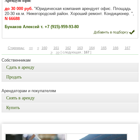
Арендую офис
до 30 000 руб.
"Юридическая компания арендует офис. Площадь
20-30 кв.м. Нижегородский район. Хороший ремонт. Кондиционер. ",
N 66688
Бунаков Алексей т. +7 (915)-959-93-80
Старницы:
<<
<
160
161
162
163
164
165
166
167
>
>>
[ следующая.:
167
]
Собственникам
Сдать в аренду
Продать
Арендаторам и покупателям
Снять в аренду
Купить