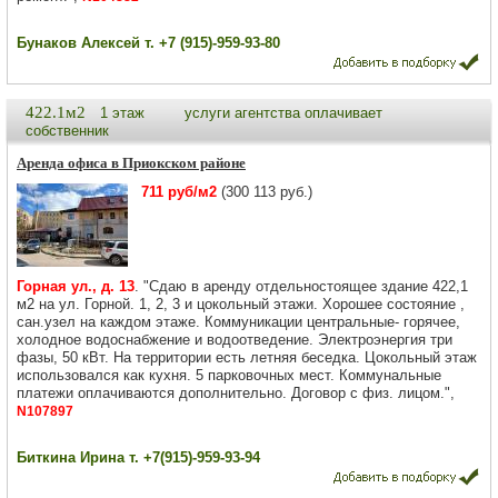
Бунаков Алексей т. +7 (915)-959-93-80
422.1м2
1 этаж
услуги агентства оплачивает
собственник
Аренда офиса в Приокском районе
711 руб/м2
(300 113 руб.)
Горная ул., д. 13
. "Сдаю в аренду отдельностоящее здание 422,1
м2 на ул. Горной. 1, 2, 3 и цокольный этажи. Хорошее состояние ,
сан.узел на каждом этаже. Коммуникации центральные- горячее,
холодное водоснабжение и водоотведение. Электроэнергия три
фазы, 50 кВт. На территории есть летняя беседка. Цокольный этаж
использовался как кухня. 5 парковочных мест. Коммунальные
платежи оплачиваются дополнительно. Договор с физ. лицом.",
N107897
Биткина Ирина т. +7(915)-959-93-94