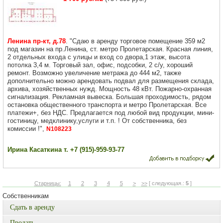
Ленина пр-кт, д.78
. "Сдаю в аренду торговое помещение 359 м2
под магазин на пр.Ленина, ст. метро Пролетарская. Красная линия,
2 отдельных входа с улицы и вход со двора,1 этаж, высота
потолка 3,4 м. Торговый зал, офис, подсобки, 2 с/у, хороший
ремонт. Возможно увеличение метража до 444 м2, также
дополнительно можно арендовать подвал для размещения склада,
архива, хозяйственных нужд. Мощность 48 кВт. Пожарно-охранная
сигнализация. Рекламная вывеска. Большая проходимость, рядом
остановка общественного транспорта и метро Пролетарская. Все
платежи+, без НДС. Предлагается под любой вид продукции, мини-
гостиницу, медклинику,услуги и т.п. ! От собственника, без
комиссии !",
N108223
Ирина Касаткина т. +7 (915)-959-93-77
Старницы:
1
2
3
4
5
>
>>
[ следующая.:
5
]
Собственникам
Сдать в аренду
Продать