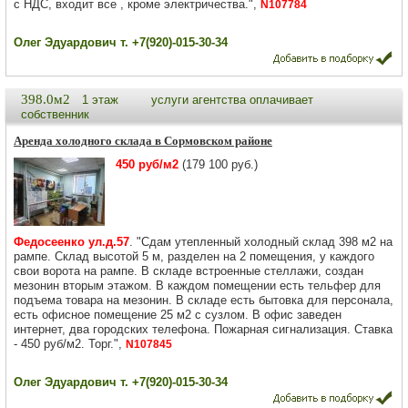
с НДС, входит все , кроме электричества.",
N107784
Олег Эдуардович т. +7(920)-015-30-34
398.0м2
1 этаж
услуги агентства оплачивает
собственник
Аренда холодного склада в Сормовском районе
450 руб/м2
(179 100 руб.)
Федосеенко ул.д.57
. "Сдам утепленный холодный склад 398 м2 на
рампе. Склад высотой 5 м, разделен на 2 помещения, у каждого
свои ворота на рампе. В складе встроенные стеллажи, создан
мезонин вторым этажом. В каждом помещении есть тельфер для
подъема товара на мезонин. В складе есть бытовка для персонала,
есть офисное помещение 25 м2 с сузлом. В офис заведен
интернет, два городских телефона. Пожарная сигнализация. Ставка
- 450 руб/м2. Торг.",
N107845
Олег Эдуардович т. +7(920)-015-30-34