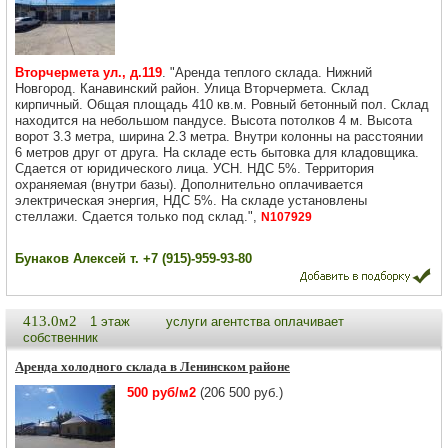
Вторчермета ул., д.119
. "Аренда теплого склада. Нижний
Новгород. Канавинский район. Улица Вторчермета. Склад
кирпичный. Общая площадь 410 кв.м. Ровный бетонный пол. Склад
находится на небольшом пандусе. Высота потолков 4 м. Высота
ворот 3.3 метра, ширина 2.3 метра. Внутри колонны на расстоянии
6 метров друг от друга. На складе есть бытовка для кладовщика.
Сдается от юридического лица. УСН. НДС 5%. Территория
охраняемая (внутри базы). Дополнительно оплачивается
электрическая энергия, НДС 5%. На складе установлены
стеллажи. Сдается только под склад.",
N107929
Бунаков Алексей т. +7 (915)-959-93-80
413.0м2
1 этаж
услуги агентства оплачивает
собственник
Аренда холодного склада в Ленинском районе
500 руб/м2
(206 500 руб.)