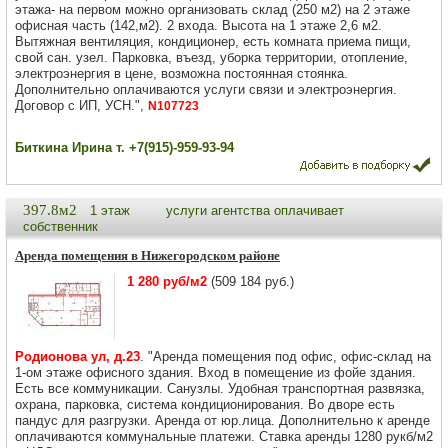
этажа- на первом можно организовать склад (250 м2) на 2 этаже
офисная часть (142,м2). 2 входа. Высота на 1 этаже 2,6 м2.
Вытяжная вентиляция, кондиционер, есть комната приема пищи,
свой сан. узел. Парковка, въезд, уборка территории, отопление,
электроэнергия в цене, возможна постоянная стоянка.
Дополнительно оплачиваются услуги связи и электроэнергия.
Договор с ИП, УСН.",
N107723
Биткина Ирина т. +7(915)-959-93-94
397.8м2
1 этаж
услуги агентства оплачивает
собственник
Аренда помещения в Нижегородском районе
1 280 руб/м2
(509 184 руб.)
Родионова ул, д.23
. "Аренда помещения под офис, офис-склад на
1-ом этаже офисного здания. Вход в помещение из фойе здания.
Есть все коммуникации. Санузлы. Удобная транспортная развязка,
охрана, парковка, система кондиционирования. Во дворе есть
пандус для разгрузки. Аренда от юр.лица. Дополнительно к аренде
оплачиваются коммунальные платежи. Ставка аренды 1280 рукб/м2