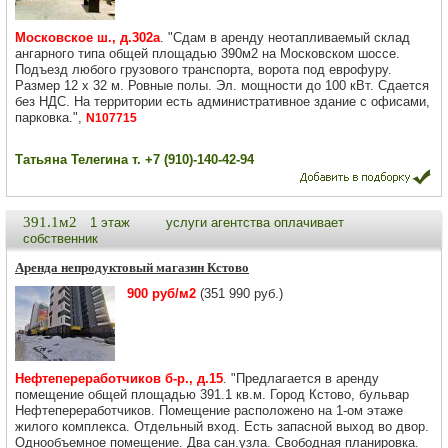
Московское ш., д.302а
. "Сдам в аренду неотапливаемый склад
ангарного типа общей площадью 390м2 на Московском шоссе.
Подъезд любого грузового транспорта, ворота под еврофуру.
Размер 12 х 32 м. Ровные полы. Эл. мощности до 100 кВт. Сдается
без НДС. На территории есть административное здание с офисами,
парковка.",
N107715
Татьяна Телегина т. +7 (910)-140-42-94
391.1м2
1 этаж
услуги агентства оплачивает
собственник
Аренда непродуктовый магазин Кстово
900 руб/м2
(351 990 руб.)
Нефтепереработчиков б-р., д.15
. "Предлагается в аренду
помещение общей площадью 391.1 кв.м. Город Кстово, бульвар
Нефтепереработчиков. Помещение расположено на 1-ом этаже
жилого комплекса. Отдельный вход. Есть запасной выход во двор.
Однообъемное помещение. Два сан.узла. Свободная планировка.