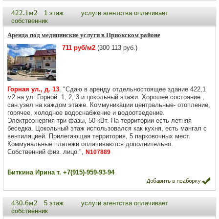
422.1м2
1 этаж
услуги агентства оплачивает
собственник
Аренда под медицинские услуги в Приокском районе
711 руб/м2
(300 113 руб.)
Горная ул., д. 13
. "Сдаю в аренду отдельностоящее здание 422,1
м2 на ул. Горной. 1, 2, 3 и цокольный этажи. Хорошее состояние ,
сан.узел на каждом этаже. Коммуникации центральные- отопление,
горячее, холодное водоснабжение и водоотведение.
Электроэнергия три фазы, 50 кВт. На территории есть летняя
беседка. Цокольный этаж использовался как кухня, есть мангал с
вентиляцией. Прилегающая территория, 5 парковочных мест.
Коммунальные платежи оплачиваются дополнительно.
Собственний физ. лицо.",
N107889
Биткина Ирина т. +7(915)-959-93-94
430.6м2
5 этаж
услуги агентства оплачивает
собственник