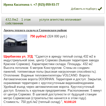
Ирина Касаткина т. +7 (915)-959-93-77
432.0м2
1 этаж
услуги агентства оплачивает
собственник
Аренда теплого склада в Сормовском районе
750 руб/м2
(324 000 руб.)
Щербакова ул. 37Д
. "Сдается в аренду теплый склад 432 м2 в
индустриальной зоне, центр Сормово (бывшая территория завода
Красное Сормово). Характеристики склада: Площадь: 432 м2
Высота потолков: 6 метров Конструктив: Стены из сэндвич-
панелей, топпинговые полы (высокая нагрузочная способность).
Отопление: Водяные тепловентиляторы VOLCANO. Ворота:
Автоматические ворота DOORHAN. Территория и доступ: Закрытая,
охраняемая территория с круглосуточным видеонаблюдением.
Удобный въезд через автоматические ворота. Круглосуточный
доступ. Близость к крупным предприятиям. Расположение: 5 минут
от центра Сормово. В шаговой доступности от будущей станции
метро Сормовская (строительство начнется в этом году).
Стоимость: 750 руб./м2 (теплый склад).",
N108120