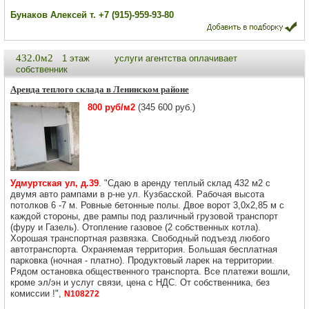
Бунаков Алексей т. +7 (915)-959-93-80
432.0м2
1 этаж
услуги агентства оплачивает
собственник
Аренда теплого склада в Ленинском районе
800 руб/м2
(345 600 руб.)
Удмуртская ул, д.39
. "Сдаю в аренду теплый склад 432 м2 с
двумя авто рампами в р-не ул. Кузбасской. Рабочая высота
потолков 6 -7 м. Ровные бетонные полы. Двое ворот 3,0х2,85 м с
каждой стороны, две рампы под различный грузовой транспорт
(фуру и Газель). Отопление газовое (2 собственных котла).
Хорошая транспортная развязка. Свободный подъезд любого
автотранспорта. Охраняемая территория. Большая бесплатная
парковка (ночная - платно). Продуктовый ларек на территории.
Рядом остановка общественного транспорта. Все платежи вошли,
кроме эл/эн и услуг связи, цена с НДС. От собственника, без
комиссии !",
N108272