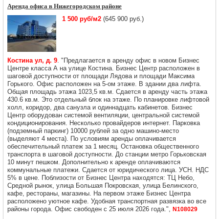
Аренда офиса в Нижегородском районе
1 500 руб/м2
(645 900 руб.)
Костина ул, д. 9
. "Предлагается в аренду офис в новом Бизнес
Центре класса А на улице Костина. Бизнес Центр расположен в
шаговой доступности от площади Лядова и площади Максима
Горького. Офис расположен на 5-ом этаже. В здании два лифта.
Общая площадь этажа 1023,5 кв.м. Сдается в аренду часть этажа
430.6 кв.м. Это отдельный блок на этаже. По планировке лифтовой
холл, коридор, два санузла и одиннадцать кабинетов. Бизнес
Центр оборудован системой вентиляции, центральной системой
кондиционирования. Несколько провайдеров интернет. Парковка
(подземный паркинг) 10000 рублей за одно машино-место
(выделяют 4 места). По условиям аренды оплачивается
обеспечительный платеж за 1 месяц. Остановка общественного
транспорта в шаговой доступности. До станции метро Горьковская
10 минут пешком. Дополнительно к аренде оплачиваются
коммунальные платежи. Сдается от юридического лица. УСН. НДС
5% в цене. Поблизости от Бизнес Центра находятся: ТЦ Небо,
Средной рынок, улица Большая Покровская, улица Белинского,
кафе, рестораны, магазины. На первом этаже Бизнес Центра
расположено уютное кафе. Удобная транспортная развязка во все
районы города. Офис свободен с 25 июля 2026 года.",
N108029