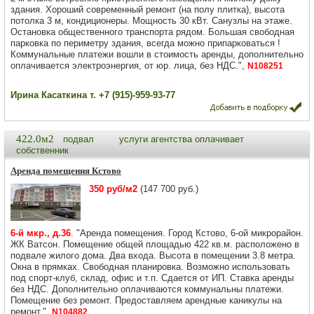
здания. Хороший современный ремонт (на полу плитка), высота
потолка 3 м, кондиционеры. Мощность 30 кВт. Санузлы на этаже.
Остановка общественного транспорта рядом. Большая свободная
парковка по периметру здания, всегда можно припарковаться !
Коммунальные платежи вошли в стоимость аренды, дополнительно
оплачивается электроэнергия, от юр. лица, без НДС.",
N108251
Ирина Касаткина т. +7 (915)-959-93-77
422.0м2
подвал
услуги агентства оплачивает
собственник
Аренда помещения Кстово
350 руб/м2
(147 700 руб.)
6-й мкр., д.36
. "Аренда помещения. Город Кстово, 6-ой микрорайон.
ЖК Ватсон. Помещение общей площадью 422 кв.м. расположено в
подвале жилого дома. Два входа. Высота в помещении 3.8 метра.
Окна в прямках. Свободная планировка. Возможно использовать
под спорт-клуб, склад, офис и т.п. Сдается от ИП. Ставка аренды
без НДС. Дополнительно оплачиваются коммунальны платежи.
Помещение без ремонт. Предоставляем арендные каникулы на
ремонт.",
N104882