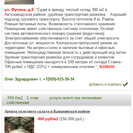
ул. Фучика, д.8
. "Сдам в аренду теплый склад 390 м2 в
Автозаводском районе ,удобная транспортная развязка .. Хороший
подъезд грузового транспорта. Высота потолков 8 м. Рампа.
Ровные бетонные полы. Возможность стеллажного хранения.
Помещение имеет собственную систему отопления. Особая
система автоматического пожаро-тушения (вода+пена).
Электроснабжение обеспечивается за счет общей электросети.
Достаточные эл. мощности. Контрольно-пропускной режим на
территории. На антресссолях в наличии бытовые и офисные
помещения. Непосредственная близость к действующей ж/д ветке.
Удобная транспортная развязка для сотрудников и клиентов.
Офисные помещения находятся в 100 метрах от склада Ставка -
700 рубм2 с НДС (22%) + коммунальные платежи.",
N108030
Олег Эдуардович т. +7(920)-015-30-34
390.0м2
1 этаж
услуги агентства оплачивает
собственник
Аренда холодного склада в Канавинском районе
400 руб/м2
(156 000 руб.)