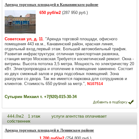
Аренда торговых площадей в Канавинском районе
650 руб/м2
(287 950 руб.)
Советская ул, д. 11
. "Аренда торговой площади, офисного
помещения 443 кв.м., Канавинский район, красная линия,
отдельный вход,первый этаж. Большой автомобильный трафик.
Развитая инфраструктура: отличная транспортная развязка,
станция метро Московская.Требуется косметический ремонт. Окна -
витрины. Высота потолка 3,5 метра. Мощность по электричеству 20
кВт. Электропроводка и отопление в помещение заменено. Состоит
из двух смежный залов и ряда подсобных помещений. Зона
разгрузки со двора. Так же имеется парковка для сотрудников и
клиентов. Стоимость 650 рублей за метр.",
N107514
Сутырин Михаил т. +7(920)-015-30-34
444.0м2
1 этаж
услуги агентства оплачивает
собственник
Аренда торговых площадей в Ленинском районе
1 700 руб/м2
(754 800 руб.)