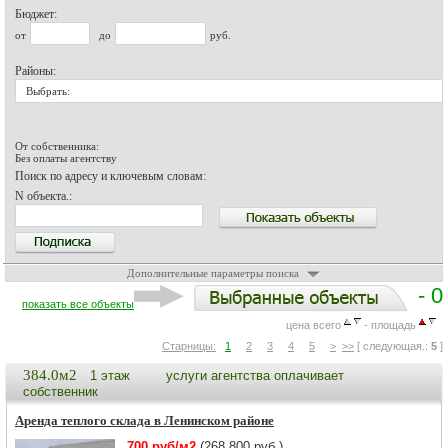
Бюджет:
от
до
руб.
Районы:
Выбрать:
От собственника:
Без оплаты агентству
Поиск по адресу и ключевым словам:
N объекта.:
Дополнительные параметры поиска
- 0
показать все объекты
цена всего
- площадь
Старницы:
1
2
3
4
5
>
>>
[ следующая.:
5
]
384.0м2
1 этаж
услуги агентства оплачивает
собственник
Аренда теплого склада в Ленинском районе
700 руб/м2
(268 800 руб.)