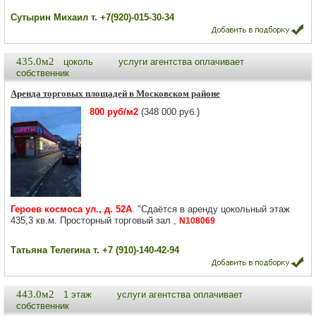
Сутырин Михаил т. +7(920)-015-30-34
435.0м2
цоколь
услуги агентства оплачивает
собственник
Аренда торговых площадей в Московском районе
800 руб/м2
(348 000 руб.)
Героев космоса ул., д. 52А
. "Cдаётcя в аренду цокольный этаж
435,3 кв.м. Просторный торговый зал ,
N108069
Татьяна Телегина т. +7 (910)-140-42-94
443.0м2
1 этаж
услуги агентства оплачивает
собственник