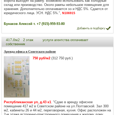
Ворота выходят на рампу. Возможно использовать как холодный
склад или производство. Около рампы небольшое помещение для
хранения. Дополнительно оплачивается ээ и НДС 5%. Сдается от
юридического лица. УСН. НДС 5%.",
N106915
Бунаков Алексей т. +7 (915)-959-93-80
417.0м2
2 этаж
услуги агентства оплачивает
собственник
Аренда офиса в Советском районе
750 руб/м2
(312 750 руб.)
Республиканская ул, д.43 к1
. "Сдаю в аренду офисное
помещение 417 м2 в Советском районе на ул.Полтавской. Зал 300
м2, кабинеты 26 и 44 м2, переговорная, кухня. Офис расположен на
2-м этаже встроенно-пристроенного помещения к жилому дому