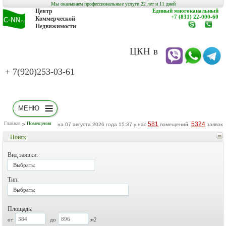
Мы оказываем профессиональные услуги 22 лет и 11 дней
Центр
Единый многоканальный
+7 (831) 22-000-60
Коммерческой
Недвижимости
www.c-
заказат
nn.ru
обратн
звонок
ЦКН в
+ 7(920)253-03-61
МЕНЮ
Главная
Помещения
581
5324
на 07 августа 2026 года 15:37 у нас
помещений,
заявок
Поиск
Вид заявки:
Выбрать:
Тип:
Выбрать:
Площадь:
от
до
м2