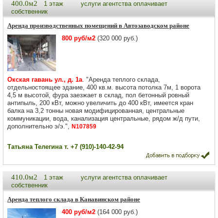
400.0м2
1 этаж
услуги агентства оплачивает
собственник
Аренда производственных помещений в Автозаводском районе
800 руб/м2
(320 000 руб.)
Окская гавань ул., д. 1а
. "Аренда теплого склада,
отдельностоящее здание, 400 кв.м. высота потолка 7м, 1 ворота
4,5 м высотой, фура заезжает в склад, пол бетонный ровный
антипыль, 200 кВт, можно увеличить до 400 кВт, имеется кран
балка на 3,2 тонны новая модифицированная, центральные
коммуникации, вода, канализация центральные, рядом ж/д пути,
дополнительно э/э.",
N107859
Татьяна Телегина т. +7 (910)-140-42-94
410.0м2
1 этаж
услуги агентства оплачивает
собственник
Аренда теплого склада в Канавинском районе
400 руб/м2
(164 000 руб.)