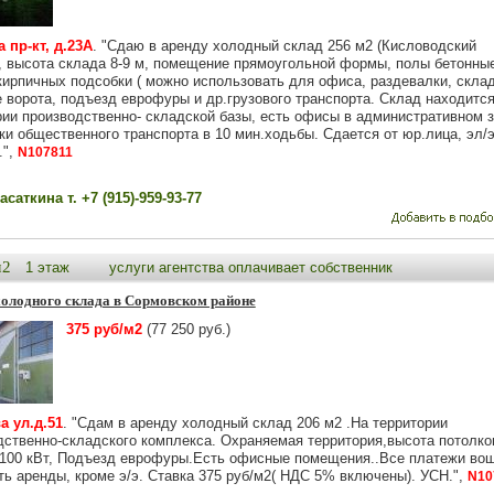
 пр-кт, д.23А
. "Сдаю в аренду холодный склад 256 м2 (Кисловодский
, высота склада 8-9 м, помещение прямоугольной формы, полы бетонные
кирпичных подсобки ( можно использовать для офиса, раздевалки, скла
е ворота, подъезд еврофуры и др.грузового транспорта. Склад находится
рии производственно- складской базы, есть офисы в административном з
ки общественного транспорта в 10 мин.ходьбы. Сдается от юр.лица, эл/э
.",
N107811
саткина т. +7 (915)-959-93-77
м2
1 этаж
услуги агентства оплачивает собственник
холодного склада в Сормовском районе
375 руб/м2
(77 250 руб.)
а ул.д.51
. "Сдам в аренду холодный склад 206 м2 .На территории
дственно-складского комплекса. Охраняемая территория,высота потолко
 100 кВт, Подъезд еврофуры.Есть офисные помещения..Все платежи во
ть аренды, кроме э/э. Ставка 375 руб/м2( НДС 5% включены). УСН.",
N10