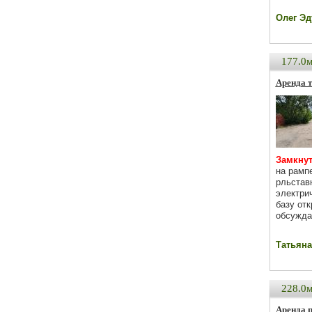
Олег Эду
177.0
Аренда т
Замкнута
на рамп
рльстав
электри
базу от
обсужда
Татьяна 
228.0
Аренда 