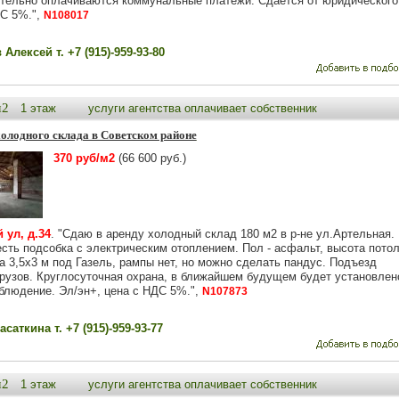
тельно оплачиваются коммунальные платежи. Сдается от юридического
С 5%.",
N108017
Алексей т. +7 (915)-959-93-80
м2
1 этаж
услуги агентства оплачивает собственник
олодного склада в Советском районе
370 руб/м2
(66 600 руб.)
 ул, д.34
. "Сдаю в аренду холодный склад 180 м2 в р-не ул.Артельная.
есть подсобка с электрическим отоплением. Пол - асфальт, высота потол
а 3,5х3 м под Газель, рампы нет, но можно сделать пандус. Подъезд
рузов. Круглосуточная охрана, в ближайшем будущем будет установлен
блюдение. Эл/эн+, цена с НДС 5%.",
N107873
саткина т. +7 (915)-959-93-77
м2
1 этаж
услуги агентства оплачивает собственник