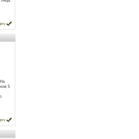
 лица.
 На
ков 5
о