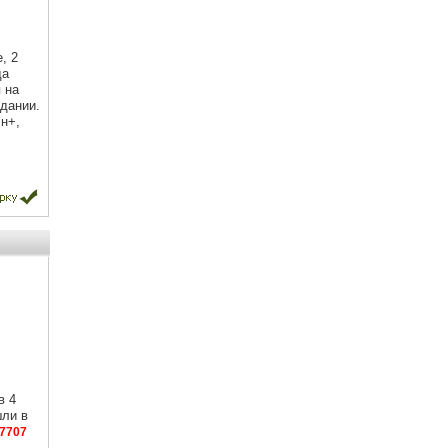
, 2
да
 на
дании.
н+,
в 4
шли в
7707