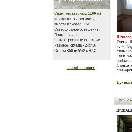
Сдам теплый склад 1169 м2
крытая авто и ж/д рампа.
высота в складе - 6м.
Светодиодное освещение.
Полы- асфальт
Шлиссел
Есть встроенные стеллажи.
Улица Ш
Размеры склада - 24х48.
кв.м. О
Ставка 850 руб/м2 с НДС
планииро
электри
небольш
Ставка 
все объявления
прибора
Бунаков 
201.0
Аренда х