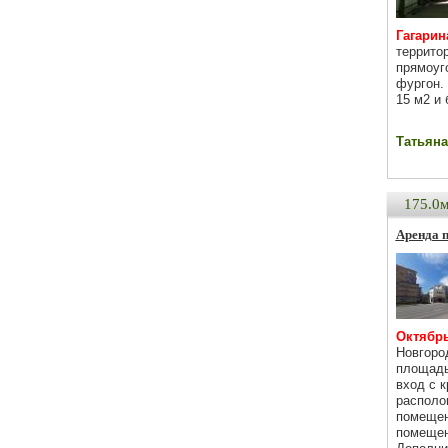
Гагарина
террито
прямоуг
фургон.
15 м2 и 
Татьяна 
175.0
Аренда 
Октябрь
Новгоро
площадь
вход с 
располо
помещен
помещен