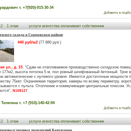
ардович т. +7(920)-015-30-34
м2
1 этаж
услуги агентства оплачивает собственник
еплого склада в Сормовском районе
440 руб/м2
(77 880 руб.)
я ул., д. 15
. "Сдам не отапливаемое производственно складское поме
е 177м2, высота потолка 5 м, пол ровный шлифованный бетонный. Трое в
ни автоматические с нулевого уровня. Имеются достаточные мощности 
честву 75квт. Охраняемая территория, камеры по всему периметру, ворот
крываются с пульта. Отопление и коммуникации центральные плюсом. Ус
ются",
N108127
Телегина т. +7 (910)-140-42-94
м2
1 этаж
услуги агентства оплачивает собственник
производственных помещений Кантаурово