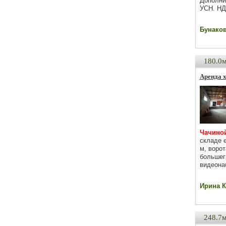
Дополни
УСН. НД
Бунаков 
180.0
Аренда х
Чачиной
складе 
м, ворот
большег
видеона
Ирина Ка
248.7