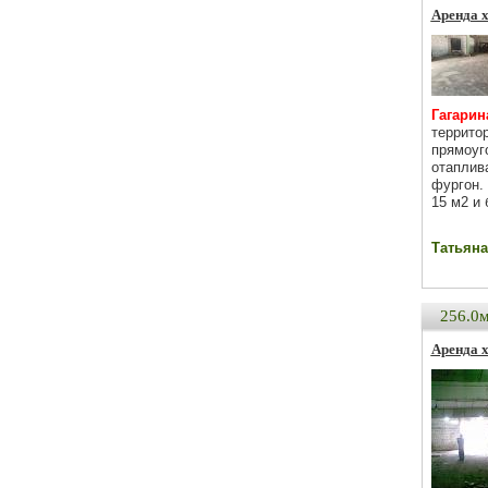
Аренда х
Гагарина
террито
прямоуг
отаплив
фургон.
15 м2 и 
Татьяна 
256.0
Аренда х