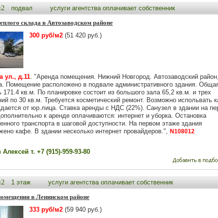
м2
подвал
услуги агентства оплачивает собственник
еплого склада в Автозаводском районе
300 руб/м2
(51 420 руб.)
 ул., д.11
. "Аренда помещения. Нижний Новгород. Автозаводский район,
а. Помещение расположено в подвале административного здания. Обща
171.4 кв.м. По планировке состоит из большого зала 65,2 кв.м. и трех
ий по 30 кв.м. Требуется косметический ремонт. Возможно испольвать к
Сдается от юр.лица. Ставка аренды с НДС (22%). Санузел в здании на п
Дополнительно к аренде оплачиваются: интернет и уборка. Остановка
енного транспорта в шаговой доступности. На первом этаже здания
жено кафе. В здании несколько интернет провайдеров.",
N108012
Алексей т. +7 (915)-959-93-80
м2
1 этаж
услуги агентства оплачивает собственник
помещения в Ленинском районе
333 руб/м2
(59 940 руб.)