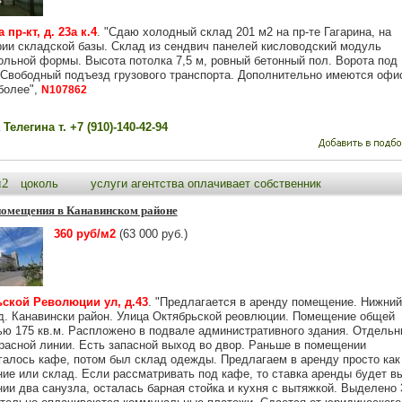
 пр-кт, д. 23а к.4
. "Сдаю холодный склад 201 м2 на пр-те Гагарина, на
рии складской базы. Склад из сендвич панелей кисловодский модуль
ольной формы. Высота потолка 7,5 м, ровный бетонный пол. Ворота под
 Свободный подъезд грузового транспорта. Дополнительно имеются офи
более",
N107862
Телегина т. +7 (910)-140-42-94
м2
цоколь
услуги агентства оплачивает собственник
помещения в Канавинском районе
360 руб/м2
(63 000 руб.)
ской Революции ул, д.43
. "Предлагается в аренду помещение. Нижний
д. Канавински район. Улица Октябрьской реовлюции. Помещение общей
ю 175 кв.м. Распложено в подвале административного здания. Отдельн
красной линии. Есть запасной выход во двор. Раньше в помещении
галось кафе, потом был склад одежды. Предлагаем в аренду просто как
ие или склад. Если рассматривать под кафе, то ставка аренды будет в
ии два санузла, осталась барная стойка и кухня с вытяжкой. Выделено 