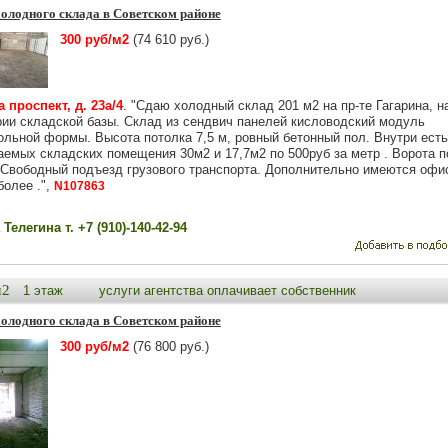
олодного склада в Советском районе
300 руб/м2
(74 610 руб.)
 проспект, д. 23а/4
. "Сдаю холодный склад 201 м2 на пр-те Гагарина, н
рии складской базы. Склад из сендвич панелей кисловодский модуль
ольной формы. Высота потолка 7,5 м, ровный бетонный пол. Внутри есть
аемых складских помещения 30м2 и 17,7м2 по 500руб за метр . Ворота п
 Свободный подъезд грузового транспорта. Дополнительно имеются офи
более .",
N107863
Телегина т. +7 (910)-140-42-94
м2
1 этаж
услуги агентства оплачивает собственник
олодного склада в Советском районе
300 руб/м2
(76 800 руб.)