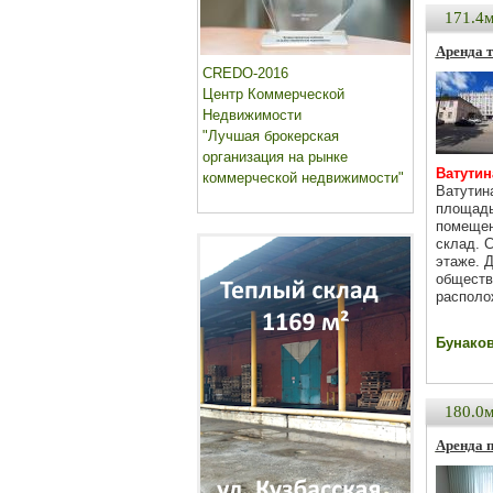
171.4
Аренда т
CREDO-2016
Центр Коммерческой
Недвижимости
"Лучшая брокерская
организация на рынке
Ватутина
коммерческой недвижимости"
Ватутин
площадь 
помещен
склад. 
этаже. 
обществ
располо
Бунаков 
180.0
Аренда 