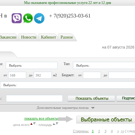
Мы оказываем профессиональные услуги 22 лет и 12 дня
в
+ 7(920)253-03-61
Вакансии
Новости
Кабинет
Разное
на 07 августа 2026
и:
Тип:
Выбрать:
Выбрать:
Бюджет:
от
до
м2
от
до
Выбрать:
.:
Дополнительные параметры поиска
показать все объекты
цена всего
- площадь
Старницы:
1
2
3
4
>
>>
[ сле