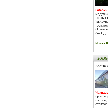
Гагарина
модуль)
теплых 
)высоки
террито
Останов
без НДС
Ирина Ка
206.0
Аренда 
Чаадаев
произво
метров,
стоимос