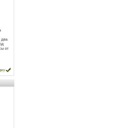
а
 два
од
сы от