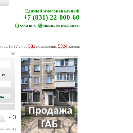
Единый многоканальный
+7 (831) 22-000-60
www.c-nn.ru
заказать обратный звонок
581
5324
 года 15:37 у нас
помещений,
заявок
руб.
- 0
дующая.:
4
]