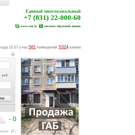
Единый многоканальный
+7 (831) 22-000-60
www.c-nn.ru
заказать обратный звонок
581
5324
 года 15:37 у нас
помещений,
заявок
руб.
- 0
ющая.:
27
]