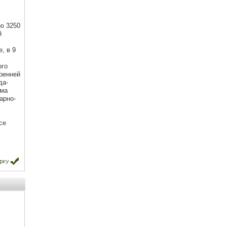
ю 3250
й
, в 9
ого
ренней
да-
ема
арно-
се