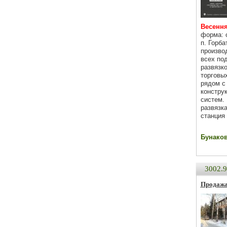
Весення
форма: 
п. Горб
произво
всех по
развязк
торговы
рядом с
конструк
систем. 
развязк
станция
Бунаков 
3002.
Продажа