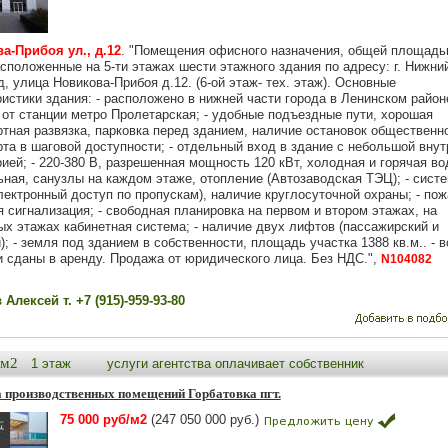
а-Прибоя ул., д.12
. "Помещения офисного назначения, общей площадь
асположенные на 5-ти этажах шести этажного здания по адресу: г. Нижни
, улица Новикова-Прибоя д.12. (6-ой этаж- тех. этаж). Основные
истики здания: - расположено в нижней части города в Ленинском районе
 от станции метро Пролетарская; - удобные подъездные пути, хорошая
ртная развязка, парковка перед зданием, наличие остановок общественн
рта в шаговой доступности; - отдельный вход в здание с небольшой внут
ией; - 220-380 В, разрешенная мощность 120 кВт, холодная и горячая во
ьная, санузлы на каждом этаже, отопление (Автозаводская ТЭЦ); - сист
ектронный доступ по пропускам), наличие круглосуточной охраны; - пож
 сигнализация; - свободная планировка на первом и втором этажах, на
ых этажах кабинетная система; - наличие двух лифтов (пассажирский и
); - земля под зданием в собственности, площадь участка 1388 кв.м.. - в
 сданы в аренду. Продажа от юридического лица. Без НДС.",
N104082
Алексей т. +7 (915)-959-93-80
0м2
1 этаж
услуги агентства оплачивает собственник
 производственных помещений Горбатовка пгт.
75 000 руб/м2
(247 050 000 руб.)