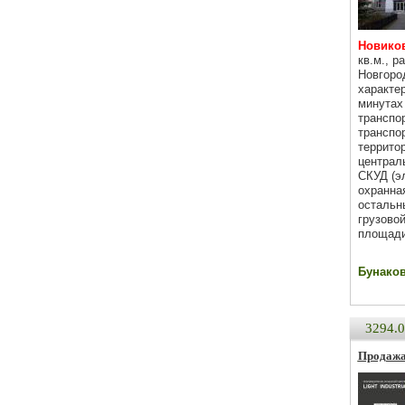
Новиков
кв.м., р
Новгород
характер
минутах
транспо
транспо
территор
централ
СКУД (эл
охранная
остальн
грузовой
площади
Бунаков 
3294.
Продажа