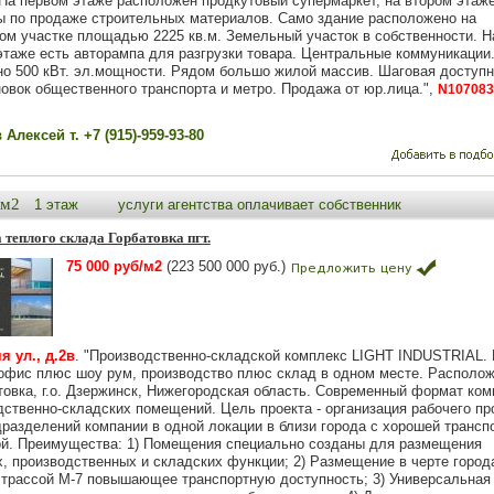
 На первом этаже расположен продкутовый супермаркет, на втором этаж
ы по продаже строительных материалов. Само здание расположено на
ом участке площадью 2225 кв.м. Земельный участок в собственности. Н
этаже есть авторампа для разгрузки товара. Центральные коммуникации
о 500 кВт. эл.мощности. Рядом большо жилой массив. Шаговая доступн
новок общественного транспорта и метро. Продажа от юр.лица.",
N107083
Алексей т. +7 (915)-959-93-80
0м2
1 этаж
услуги агентства оплачивает собственник
теплого склада Горбатовка пгт.
75 000 руб/м2
(223 500 000 руб.)
я ул., д.2в
. "Производственно-складской комплекс LIGHT INDUSTRIAL.
офис плюс шоу рум, производство плюс склад в одном месте. Располо
атовка, г.о. Дзержинск, Нижегородская область. Современный формат ком
дственно-складских помещений. Цель проекта - организация рабочего пр
дразделений компании в одной локации в близи города с хорошей трансп
ой. Преимущества: 1) Помещения специально созданы для размещения
х, производственных и складских функции; 2) Размещение в черте город
 трассой М-7 повышающее транспортную доступность; 3) Универсальная