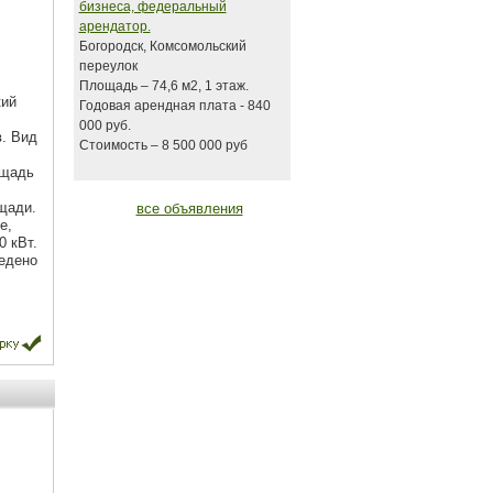
бизнеса, федеральный
арендатор.
Богородск, Комсомольский
переулок
Площадь – 74,6 м2, 1 этаж.
кий
Годовая арендная плата - 840
000 руб.
в. Вид
Стоимость – 8 500 000 руб
ощадь
щади.
все объявления
е,
 кВт.
ведено