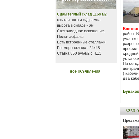
Сдам теплый склад 1169 м2
крытая авто и ж/д рампа.
высота в складе - 6м.
Восточн
Светодиодное освещение.
район. 
Полы- асфальт
участке
Есть встроенные стеллажи.
разреше
Размеры склада - 24х48.
профиля
Ставка 850 руб/м2 с НДС
средней 
установ
На сего
централ
все объявления
( кабел
два каб
Бунаков 
3250.
Продажа