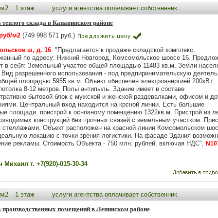
3м2
1 этаж
услуги агентства оплачивает собственник
 теплого склада в Канавинском районе
 руб/м2
(749 998 571 руб.)
льское ш, д. 16
. "Предлагается к продаже складской комплекс,
женный по адресу: Нижний Новгород, Комсомольское шоосе 16. Предло
т в себя: Земельный участое общей площадью 11483 кв.м. Земли насел
. Вид разрешенного использования - под предпиринимательскую деятель
общей площадью 5955 кв.м. Объект обеспечен электроэнергией 200кВт.
потолка 8-12 метров. Полы антипыль. Здание имеет в составе
тративно бытовой блок с мужской и женской раздевалками, офисом и др
иями. Центральный вход находится на крсной линии. Есть большие
ые площади. пристрой к основному помещению 1322кв.м. Пристрой из ле
озводимых конструкций без прочных связей с земельным участком. При
 стеллажами. Объект расположен на красной линии Комсомольском шос
деальную локацию с точки зрения логистики. На фасаде Здания возможн
ние рекламы. Стоимость Объекта - 750 млн. рублей, включая НДС",
N10
 Михаил т. +7(920)-015-30-34
2м2
1 этаж
услуги агентства оплачивает собственник
 производственных помещений в Ленинском районе