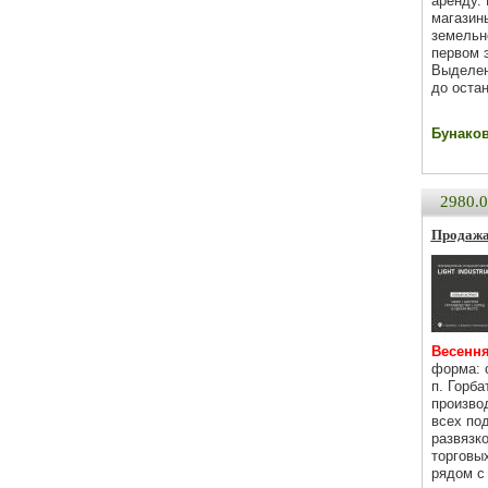
аренду.
магазин
земельн
первом 
Выделен
до оста
Бунаков 
2980.
Продажа 
Весення
форма: 
п. Горб
произво
всех по
развязк
торговы
рядом с