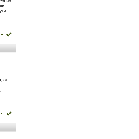
нерных
ная
ути
6
, от
,