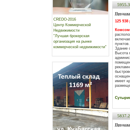
5955.
Продажа
CREDO-2016
125 938
Центр Коммерческой
Комсомо
Недвижимости
располо
"Лучшая брокерская
включае
организация на рынке
пунктов
коммерческой недвижимости"
Здание 
Высота 
админис
помещен
рекламн
быстров
оснащен
имеет и
размеще
Сутырин
5837.
Продажа