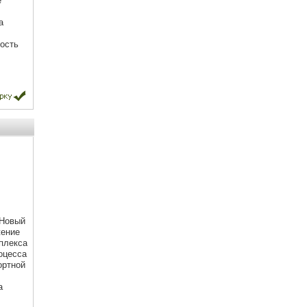
е
а
.
ость
 Новый
жение
плекса
оцесса
ортной
а