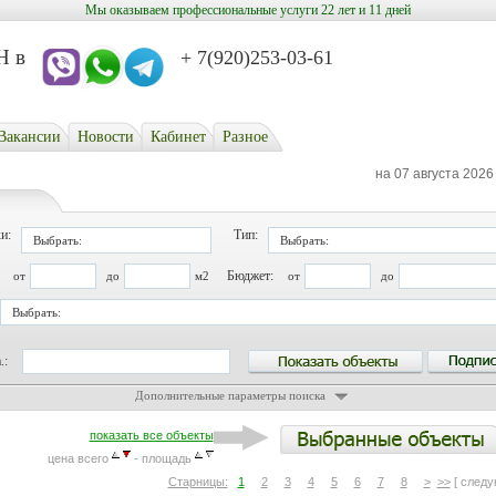
Мы оказываем профессиональные услуги 22 лет и 11 дней
в
+ 7(920)253-03-61
Вакансии
Новости
Кабинет
Разное
на 07 августа 2026
и:
Тип:
Выбрать:
Выбрать:
Бюджет:
от
до
м2
от
до
Выбрать:
.:
Дополнительные параметры поиска
показать все объекты
цена всего
- площадь
Старницы:
1
2
3
4
5
6
7
8
>
>>
[ следу