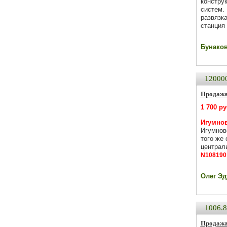
конструк
систем. 
развязк
станция
Бунаков 
12000
Продажа
1 700 р
Игумнов
Игумнов
того же 
централь
N108190
Олег Эду
1006.
Продажа