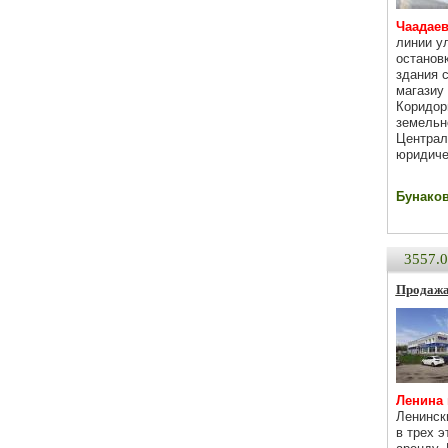
Чаадаева
линии у
останов
здания 
магазиу
Коридор
земельн
Централ
юридиче
Бунаков 
3557.
Продажа
Ленина п
Ленинск
в трех 