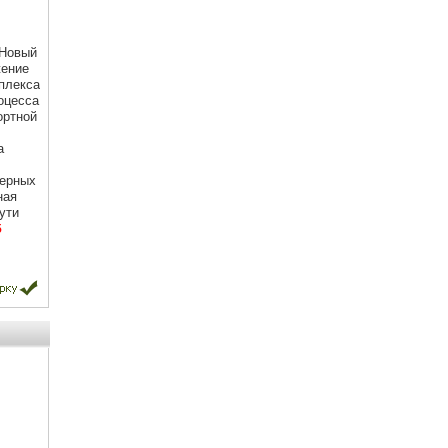
 Новый
жение
плекса
оцесса
ортной
а
нерных
ная
ути
5