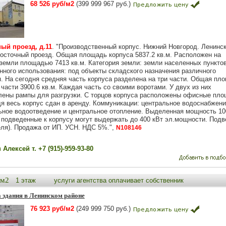
68 526 руб/м2
(399 999 967 руб.)
ый проезд, д.11
. "Производственный корпус. Нижний Новгород. Ленинс
Восточный проезд. Общая площадь корпуса 5837.2 кв.м. Расположен на
 земли площадью 7413 кв.м. Категория земли: земли населенных пункто
нного использования: под объекты складского назначения различного
. На сегодня средняя часть корпуса разделена на три части. Общая пл
части 3900.6 кв.м. Каждая часть со своими воротами. У двух из них
лены рампы для разгрузки. С торцов корпуса расположены офисные пло
дя весь корпус сдан в аренду. Коммуникации: центральное водоснабжени
ьное водоотведение и центральное отопление. Выделенная мощность 100
и подведенные к корпусу могут выдержать до 400 кВт эл.мощности. Под
еля). Продажа от ИП. УСН. НДС 5%.",
N108146
Алексей т. +7 (915)-959-93-80
0м2
1 этаж
услуги агентства оплачивает собственник
 здания в Ленинском районе
76 923 руб/м2
(249 999 750 руб.)