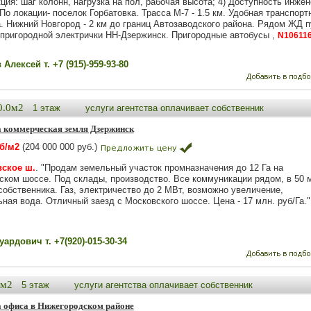
ция: шаг колонн, нагрузка на пол, рабочая высота; 4) Доступность инже
По локации- поселок Горбатовка. Трасса М-7 - 1.5 км. Удобная транспорт
а. Нижний Новгород - 2 км до границ Автозаводского района. Рядом ЖД п
 пригородной электрички НН-Дзержинск. Пригородные автобусы ,
N10611
Алексей т. +7 (915)-959-93-80
0.0м2
1 этаж
услуги агентства оплачивает собственник
 коммерческая земля Дзержинск
уб/м2
(204 000 000 руб.)
ское ш.
. "Продам земельный участок промназначения до 12 Га на
ском шоссе. Под склады, производство. Все коммуникации рядом, в 50 м
собственника. Газ, электричество до 2 МВт, возможно увеличение,
ная вода. Отличный заезд с Московского шоссе. Цена - 17 млн. руб/Га."
ардович т. +7(920)-015-30-34
8м2
5 этаж
услуги агентства оплачивает собственник
 офиса в Нижегородском районе