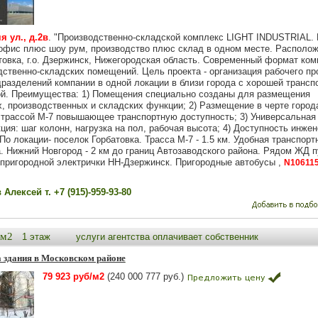
я ул., д.2в
. "Производственно-складской комплекс LIGHT INDUSTRIAL.
офис плюс шоу рум, производство плюс склад в одном месте. Располо
атовка, г.о. Дзержинск, Нижегородская область. Современный формат ком
дственно-складских помещений. Цель проекта - организация рабочего пр
дразделений компании в одной локации в близи города с хорошей трансп
ой. Преимущества: 1) Помещения специально созданы для размещения
х, производственных и складских функции; 2) Размещение в черте город
 трассой М-7 повышающее транспортную доступность; 3) Универсальная
ция: шаг колонн, нагрузка на пол, рабочая высота; 4) Доступность инже
По локации- поселок Горбатовка. Трасса М-7 - 1.5 км. Удобная транспорт
а. Нижний Новгород - 2 км до границ Автозаводского района. Рядом ЖД п
 пригородной электрички НН-Дзержинск. Пригородные автобусы ,
N10611
Алексей т. +7 (915)-959-93-80
9м2
1 этаж
услуги агентства оплачивает собственник
 здания в Московском районе
79 923 руб/м2
(240 000 777 руб.)