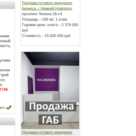
Продажа готового арендного
бизнеса. г. Нижний Новгород.
проспект Ленина 28 к 9
Площадь – 166 м2, 1 этаж.
Годовая арен. плата – 2 376 000
руб.
жение
Стоимость – 25 000 000 руб.
енный
ность;
угими
кгких
строй
се,
о
7746
Продажа готового арендного