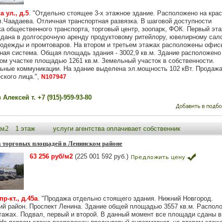
 ул., д.5
. "Отдельно стоящее 3-х этажное здание. Расположено на кра
л.Чаадаева. Отличная транспортная развязка. В шаговой доступности
ка общественного транспорта, торговый центр, зоопарк, ФОК. Первый эт
сдана в долгосрочную аренду продуктовому ритейлору, ювелирному сало
 одежды и промтоваров. На втором и третьем этажах расположены офис
ная система. Общая площадь здания - 3002,9 кв.м. Здание расположено
ом участке площадью 1261 кв.м. Земельный участок в собственности.
ьные коммуникации. На здание выделена эл.мощность 102 кВт. Продажа
ского лица.",
N107947
Алексей т. +7 (915)-959-93-80
0м2
1 этаж
услуги агентства оплачивает собственник
 торговых площадей в Ленинском районе
63 256 руб/м2
(225 001 592 руб.)
р-кт., д.45а
. "Продажа отдельно стоящего здания. Нижний Новгород.
ий район. Проспект Ленина. Здание общей площадью 3557 кв.м. Распол
этажах. Подвал, первый и второй. В данный момент все площади сданы в