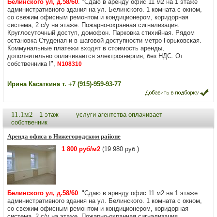
Белинского ул, д.58/60
. "Сдаю в аренду офис 11 м2 на 1 этаже
административного здания на ул. Белинского. 1 комната с окном,
со свежим офисным ремонтом и кондиционером, коридорная
система, 2 с/у на этаже. Пожарно-охранная сигнализация.
Круглосуточный доступ, домофон. Парковка стихийная. Рядом
остановка Студеная и в шаговой доступности метро Горьковская.
Коммунальные платежи входят в стоимость аренды,
дополнительно оплачивается электроэнергия, без НДС. От
собственника !",
N108310
Ирина Касаткина т. +7 (915)-959-93-77
11.1м2
1 этаж
услуги агентства оплачивает
собственник
Аренда офиса в Нижегородском районе
1 800 руб/м2
(19 980 руб.)
Белинского ул, д.58/60
. "Сдаю в аренду офис 11 м2 на 1 этаже
административного здания на ул. Белинского. 1 комната с окном,
со свежим офисным ремонтом и кондиционером, коридорная
система, 2 с/у на этаже. Пожарно-охранная сигнализация.