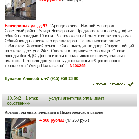
Невзоровых ул., д.53
. "Аренда офиса. Нижний Новгород.
Советский район. Улица Невзоровых. Предлагается в аренду офис
общей площадью 10 кв.м. Расположен на1-ом этаже жилого дома.
Общий вход на несклько арендаторов. По планировке одним
кабинетом. Хороший ремонт. Окно выходит во двор. Санузел общий
на этаже. Доступо 24/7. Сдается от юридического лица. Ставка
аренды без НДС. Дополнительно оплачиваются коммунальные
платежи. Шаговая доступность до остановки общественного
транспорта "Улица Полтавская".",
N108295
Бунаков Алексей т. +7 (915)-959-93-80
10.5м2
1 этаж
услуги агентства оплачивает
собственник
Аренда торговых площадей в Нижегородском районе
4 500 руб/м2
(47 250 руб.)