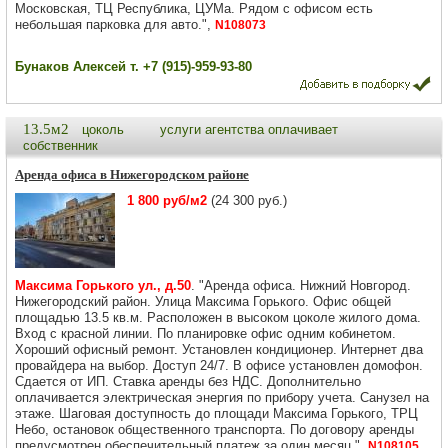
Московская, ТЦ Республика, ЦУМа. Рядом с офисом есть
небольшая парковка для авто.",
N108073
Бунаков Алексей т. +7 (915)-959-93-80
13.5м2
цоколь
услуги агентства оплачивает
собственник
Аренда офиса в Нижегородском районе
1 800 руб/м2
(24 300 руб.)
Максима Горького ул., д.50
. "Аренда офиса. Нижний Новгород.
Нижегородский район. Улица Максима Горького. Офис общей
площадью 13.5 кв.м. Расположен в высоком цоколе жилого дома.
Вход с красной линии. По планировке офис одним кобинетом.
Хороший офисный ремонт. Установлен кондиционер. Интернет два
провайдера на выбор. Доступ 24/7. В офисе установлен домофон.
Сдается от ИП. Ставка аренды без НДС. Дополнительно
оплачивается электрическая энергия по прибору учета. Санузел на
этаже. Шаговая доступность до площади Максима Горького, ТРЦ
Небо, остановок общественного транспорта. По договору аренды
предусмотрен обеспечительный платеж за один месяц.",
N108105