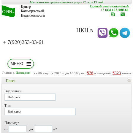
Мы оказываем профессиональные услуги 22 лет и 13 дней
Центр
Единый многоканальный
+7 (831) 22-000-60
Коммерческой
Недвижимости
www.c-
заказат
nn.ru
обратн
звонок
ЦКН в
+ 7(920)253-03-61
МЕНЮ
Главная
Помещения
576
5323
на 06 августа 2026 года 16:16 у нас
помещений,
заявок
Поиск
Вид заявки:
Выбрать:
Тип:
Выбрать:
Площадь:
от
до
м2