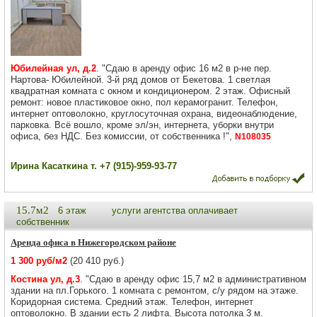
Юбилейная ул, д.2
. "Сдаю в аренду офис 16 м2 в р-не пер.
Нартова- Юбилейной. 3-й ряд домов от Бекетова. 1 светлая
квадратная комната с окном и кондиционером. 2 этаж. Офисный
ремонт: новое пластиковое окно, пол керамогранит. Телефон,
интернет оптоволокно, круглосуточная охрана, видеонаблюдение,
парковка. Всё вошло, кроме эл/эн, интернета, уборки внутри
офиса, без НДС. Без комиссии, от собственника !",
N108035
Ирина Касаткина т. +7 (915)-959-93-77
15.7м2
6 этаж
услуги агентства оплачивает
собственник
Аренда офиса в Нижегородском районе
1 300 руб/м2
(20 410 руб.)
Костина ул, д.3
. "Сдаю в аренду офис 15,7 м2 в административном
здании на пл.Горького. 1 комната с ремонтом, с/у рядом на этаже.
Коридорная система. Средний этаж. Телефон, интернет
оптоволокно. В здании есть 2 лифта. Высота потолка 3 м.