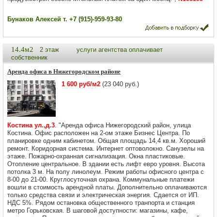
Бунаков Алексей т. +7 (915)-959-93-80
14.4м2
2 этаж
услуги агентства оплачивает
собственник
Аренда офиса в Нижегородском районе
1 600 руб/м2
(23 040 руб.)
Костина ул.,д.3
. "Аренда офиса Нижегородский район, улица
Костина. Офис расположен на 2-ом этаже Бизнес Центра. По
планировке одним кабинетом. Общая площадь 14,4 кв.м. Хороший
ремонт. Коридорная система. Интернет оптоволокно. Санузелы на
этаже. Пожарно-охранная сигнализация. Окна пластиковые.
Отопление центральное. В здании есть лифт евро уровня. Высота
потолка 3 м. На полу линолеум. Режим работы офисного центра с
8-00 до 21-00. Круглосуточная охрана. Коммунальные платежи
вошли в стоимость арендной платы. Дополнительно оплачиваются
только средства связи и электрическая энергия. Сдается от ИП.
НДС 5%. Рядом остановка общественного транпорта и станция
метро Горьковская. В шаговой доступности: магазины, кафе,