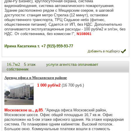
Дом-Ру Бизнес), круглосуточная охрана, система
видеонаблюдения, система автоматического пожаротушения.
Здание расположено рядом с Мещерским озером, в шаговой
доступости: станция метро Стрелка (12 минут), остановки
общественного транспорта, ТРЦ Седьмое небо (фитнес,
общественное питание). Сдается от ИП, без НДС. Дополнительно
оплачиваются эксплуатационные расходы - 100 руб/м2 и эл/эн, без
НДС. От собственника, без комиссии !",
N108061
Ирина Касаткина т. +7 (915)-959-93-77
16.7м2
5 этаж
услуги агентства оплачивает
собственник
Аренда офиса в Московском районе
1 000 руб/м2
(16 700 руб.)
Московское ш., д.85
. "Аренда офиса Московский район,
Московское шоссе. Офис общей площадью 16,7 кв.м. Офис
расположен на 5-ом этаже офисного здания. На этаже коридорная
система. По планировке одним кабинетом. Высокий потолок.
Большое окно. Коммунальные платежи вошли в стоимость