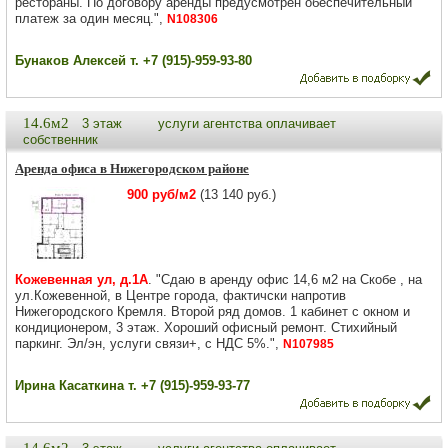
рестораны. По договору аренды предусмотрен обеспечительный
платеж за один месяц.",
N108306
Бунаков Алексей т. +7 (915)-959-93-80
14.6м2
3 этаж
услуги агентства оплачивает
собственник
Аренда офиса в Нижегородском районе
900 руб/м2
(13 140 руб.)
Кожевенная ул, д.1А
. "Сдаю в аренду офис 14,6 м2 на Скобе , на
ул.Кожевенной, в Центре города, фактичски напротив
Нижегородского Кремля. Второй ряд домов. 1 кабинет с окном и
кондиционером, 3 этаж. Хороший офисный ремонт. Стихийный
паркинг. Эл/эн, услуги связи+, с НДС 5%.",
N107985
Ирина Касаткина т. +7 (915)-959-93-77