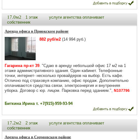
17.0м2
1 этаж
услуги агентства оплачивает
собственник
Аренда офиса в Приокском районе
882 руб/м2
(14 994 руб.)
Гагарина пр-кт 39
. "Сдаю в аренду небольшой офис 17 м2 на 1
этаже административного здания. Один кабинет. Телефонные
точки, интернет- несколько провайдеров на выбор. Есть кафе.
Отлично под страховуя компанию, офис продаж. Дополнительно
оплачиваются средства связи, электроэнергия и внутренняя
уборка. Договор с юр. лицом. Парковка перед зданием.",
N107796
Биткина Ирина т. +7(915)-959-93-94
17.2м2
2 этаж
услуги агентства оплачивает
собственник
Аренда офиса в Сормовском районе