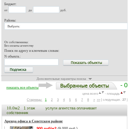
Бюджет:
от
до
руб.
Районы:
Выбрать:
От собственника:
Без оплаты агентству
Поиск по адресу и ключевым словам:
N объекта.:
Дополнительные параметры поиска
- 0
показать все объекты
цена всего
- площадь
Старницы:
1
2
3
4
5
6
7
8
>
>>
[ следующая.:
27
]
10.0м2
1 этаж
услуги агентства оплачивает
собственник
Аренда офиса в Советском районе
900 руб/м2
(9 000 руб.)