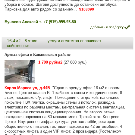
уборка в офисе. Шаговя доступность до остановки автобуса.
Парковка для авто рядом со зданием.",
N108090
Бунаков Алексей т. +7 (915)-959-93-80
16.4м2
8 этаж
услуги агентства оплачивает
собственник
Аренда офиса в Канавинском районе
1 700 руб/м2
(27 880 руб.)
Карла Маркса ул, д.44Б
. "Сдаю в аренду офис 16 м2 в новом
Бизнес Центре класса В. 1 кабинет с окном и кондиционером, 8
этаж, несколько с/у, лифт. Помещения с отделкой: напольное
покрытие ПВХ плитка, окрашены стены и потолок, разводка
электрики по рабочим местам, центральная система вентиляции,
центральная система кондиционирования. На втором этаже
находится парковка на 80 машино-мест. Третий этаж Конгресс
Центр. Внутренняя инфрастуктура: уютное лобби, ресторан
общественного питания, гостевая парковка на 42 автомобиля, 4
скоростных лифта и один VIP лифт, 2 провайдера (Ростелеком,