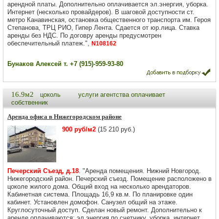
арендной платы. Дополнительно оплачивается эл.энергия, уборка.
Интернет (несколько провайдеров). В шаговой доступности ст.
метро Канавинская, остановка общественного транспорта им. Героя
Степанова, ТРЦ РИО, Гипер Лента. Сдается от юр.лица. Ставка
аренды без НДС. По договру аренды предусмотрен
обеспечительный платеж.",
N108162
Бунаков Алексей т. +7 (915)-959-93-80
16.9м2
цоколь
услуги агентства оплачивает
собственник
Аренда офиса в Нижегородском районе
900 руб/м2
(15 210 руб.)
Печерский Съезд, д.18
. "Аренда помещения. Нижний Новгород.
Нижегородский район. Печерский съезд. Помещение расположено в
цоколе жилого дома. Общий вход на несколько арендаторов.
Кабинетная система. Площадь 16,9 кв.м. По планировке один
кабинет. Установлен домофон. Санузел общий на этаже.
Круглосуточный доступ. Сделан новый ремонт. Дополнительно к
аренде оплачиваются: эл.энергия по счетчику, уборка, интернет.