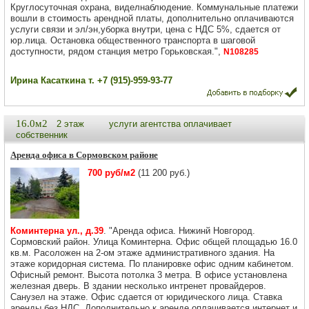
Круглосуточная охрана, виделнаблюдение. Коммунальные платежи
вошли в стоимость арендной платы, дополнительно оплачиваются
услуги связи и эл/эн,уборка внутри, цена с НДС 5%, сдается от
юр.лица. Остановка общественного транспорта в шаговой
доступности, рядом станция метро Горьковская.",
N108285
Ирина Касаткина т. +7 (915)-959-93-77
16.0м2
2 этаж
услуги агентства оплачивает
собственник
Аренда офиса в Сормовском районе
700 руб/м2
(11 200 руб.)
Коминтерна ул., д.39
. "Аренда офиса. Нижинй Новгород.
Сормовский район. Улица Коминтерна. Офис общей площадью 16.0
кв.м. Расоложен на 2-ом этаже административного здания. На
этаже коридорная система. По планировке офис одним кабинетом.
Офисный ремонт. Высота потолка 3 метра. В офисе установлена
железная дверь. В здании несколько интренет провайдеров.
Санузел на этаже. Офис сдается от юридического лица. Ставка
аренды без НДС. Дополнительно к аренде оплачивается интернет и