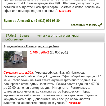
Сдается от ИП. Ставка аренды без НДС. Шаговая доступность до
остановки общественного транспорта. Возможно использовать как
офис или помещение для хранения.",
N108116
Бунаков Алексей т. +7 (915)-959-93-80
17.0м2
1 этаж
услуги агентства оплачивает
собственник
Аренда офиса в Нижегородском районе
1 400 руб/м2
(23 800 руб.)
Студеная ул., д.35а
. "Аренда офиса. Нижний Новгород.
Нижегородский район. Улица Студеная. Офис общей площадью 17
кв.м. Расположен на 1-ом этаже административного здания. По
планировке офис одним кабинетом. Режим работы здания с 07:00
до 22:00 включая выходные дни. Интернет от Ростелекома.
Шаговая доступность до станции метро Горьковская. Перед
зданием есть небольшая стихийная парковка для авто. Сдается от
юридического лица. Дополнительно к аренде оплачивается
электрическая энергия, интернет и уборка.",
N108140