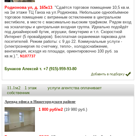
Родионова ул, д. 165к13
. "Сдаётся торговое помещение 10,5 кв.м.
на 1м этаже ТЦ Ганза на ул.Родионова. Небольшое однообъёмное
торговое помещение с витринным остеклением в центральном
вестибюле, в месте с максимально высоким трафиком. Рядом вход
на эскалаторы и центральная входная группа. Идеально подойдёт
под дизайнерский бутик, игрушки, бижутерию и т.п. Скоростной
Интернет (5 провайдеров). Бесплатная охраняемая парковка для
посетителей. Режим работы: с 9 до 22. Коммунальные услуги -
(электроэнергия по счетчику, тепло-, холодоснабжение,
вентиляция, исходя из площади, ориентировочно 100 руб. за
кв.м.).",
N107737
Бунаков Алексей т. +7 (915)-959-93-80
11.1м2
1 этаж
услуги агентства оплачивает
собственник
Аренда офиса в Нижегородском районе
1 800 руб/м2
(19 980 руб.)