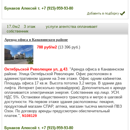
Бунаков Алексей т. +7 (915)-959-93-80
17.0м2
3 этаж
услуги агентства оплачивает
собственник
Аренда офиса в Канавинском районе
788 руб/м2
(13 396 руб.)
Октябрьской Революции ул, д.43
. "Аренда офиса в Канавинском
районе. Улица Октябрьской Революции. Офис расположен в
административном здании на 3-ем этаже. Офис одним кабинетом.
Площадь офиса 17 кв.м. Высота потолка 3,2 метра. В здании два
лифта. Интернет (несколько провайдеров). Дополнительно к аренде
оплачивается электричекая энергия. Собственник юр.лицо. УСН.
НДС 5%. Остановки общественного транспорта и метро в шаговой
доступности. На первом этаже здания расположены: пекарня,
продуктовый магазин СПАР, аптека, магазин тысяча мелочей ПВЗ
Озон. По договору аренды предусмотрен обеспечительный
платеж.",
N108129
Бунаков Алексей т. +7 (915)-959-93-80