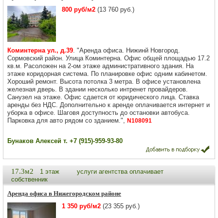
800 руб/м2
(13 760 руб.)
Коминтерна ул., д.39
. "Аренда офиса. Нижинй Новгород.
Сормовский район. Улица Коминтерна. Офис общей площадью 17.2
кв.м. Расоложен на 2-ом этаже административного здания. На
этаже коридорная система. По планировке офис одним кабинетом.
Хороший ремонт. Высота потолка 3 метра. В офисе установлена
железная дверь. В здании несколько интренет провайдеров.
Санузел на этаже. Офис сдается от юридического лица. Ставка
аренды без НДС. Дополнительно к аренде оплачивается интернет и
уборка в офисе. Шаговя доступность до остановки автобуса.
Парковка для авто рядом со зданием.",
N108091
Бунаков Алексей т. +7 (915)-959-93-80
17.3м2
1 этаж
услуги агентства оплачивает
собственник
Аренда офиса в Нижегородском районе
1 350 руб/м2
(23 355 руб.)