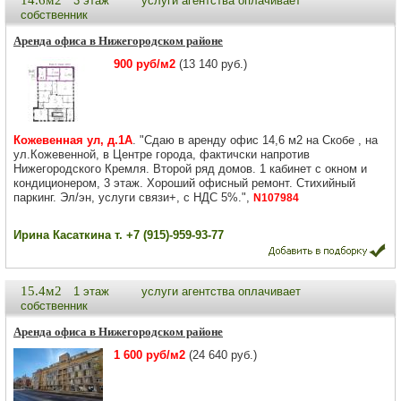
14.6м2
3 этаж
услуги агентства оплачивает
собственник
Аренда офиса в Нижегородском районе
900 руб/м2
(13 140 руб.)
Кожевенная ул, д.1А
. "Сдаю в аренду офис 14,6 м2 на Скобе , на
ул.Кожевенной, в Центре города, фактичски напротив
Нижегородского Кремля. Второй ряд домов. 1 кабинет с окном и
кондиционером, 3 этаж. Хороший офисный ремонт. Стихийный
паркинг. Эл/эн, услуги связи+, с НДС 5%.",
N107984
Ирина Касаткина т. +7 (915)-959-93-77
15.4м2
1 этаж
услуги агентства оплачивает
собственник
Аренда офиса в Нижегородском районе
1 600 руб/м2
(24 640 руб.)