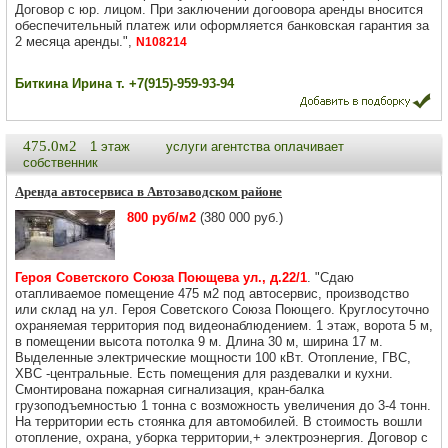
Договор с юр. лицом. При заключении догоовора аренды вносится
обеспечительный платеж или оформляется банковская гарантия за
2 месяца аренды.",
N108214
Биткина Ирина т. +7(915)-959-93-94
475.0м2
1 этаж
услуги агентства оплачивает
собственник
Аренда автосервиса в Автозаводском районе
800 руб/м2
(380 000 руб.)
Героя Советского Союза Поющева ул., д.22/1
. "Сдаю
отапливаемое помещение 475 м2 под автосервис, производство
или склад на ул. Героя Советского Союза Поющего. Круглосуточно
охраняемая территория под видеонаблюдением. 1 этаж, ворота 5 м,
в помещении высота потолка 9 м. Длина 30 м, ширина 17 м.
Выделенные электрические мощности 100 кВт. Отопление, ГВС,
ХВС -центральные. Есть помещения для раздевалки и кухни.
Смонтирована пожарная сигнализация, кран-балка
грузоподъемностью 1 тонна с возможность увеличения до 3-4 тонн.
На территории есть стоянка для автомобилей. В стоимость вошли
отопление, охрана, уборка территории,+ электроэнергия. Договор с