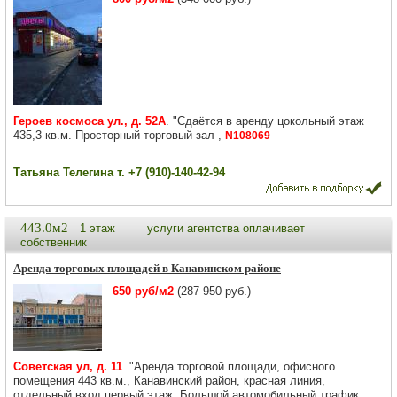
Героев космоса ул., д. 52А
. "Cдаётcя в аренду цокольный этаж
435,3 кв.м. Просторный торговый зал ,
N108069
Татьяна Телегина т. +7 (910)-140-42-94
443.0м2
1 этаж
услуги агентства оплачивает
собственник
Аренда торговых площадей в Канавинском районе
650 руб/м2
(287 950 руб.)
Советская ул, д. 11
. "Аренда торговой площади, офисного
помещения 443 кв.м., Канавинский район, красная линия,
отдельный вход,первый этаж. Большой автомобильный трафик.