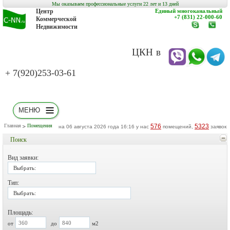
Мы оказываем профессиональные услуги 22 лет и 13 дней
Центр
Единый многоканальный
+7 (831) 22-000-60
Коммерческой
Недвижимости
www.c-
заказат
nn.ru
обратн
звонок
ЦКН в
+ 7(920)253-03-61
МЕНЮ
Главная
Помещения
576
5323
на 06 августа 2026 года 16:16 у нас
помещений,
заявок
Поиск
Вид заявки:
Выбрать:
Тип:
Выбрать:
Площадь:
от
до
м2