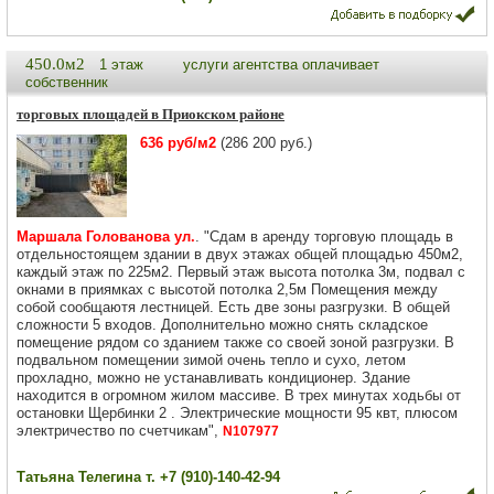
450.0м2
1 этаж
услуги агентства оплачивает
собственник
торговых площадей в Приокском районе
636 руб/м2
(286 200 руб.)
Маршала Голованова ул.
. "Сдам в аренду торговую площадь в
отдельностоящем здании в двух этажах общей площадью 450м2,
каждый этаж по 225м2. Первый этаж высота потолка 3м, подвал с
окнами в приямках с высотой потолка 2,5м Помещения между
собой сообщаютя лестницей. Есть две зоны разгрузки. В общей
сложности 5 входов. Дополнительно можно снять складское
помещение рядом со зданием также со своей зоной разгрузки. В
подвальном помещении зимой очень тепло и сухо, летом
прохладно, можно не устанавливать кондиционер. Здание
находится в огромном жилом массиве. В трех минутах ходьбы от
остановки Щербинки 2 . Электрические мощности 95 квт, плюсом
электричество по счетчикам",
N107977
Татьяна Телегина т. +7 (910)-140-42-94