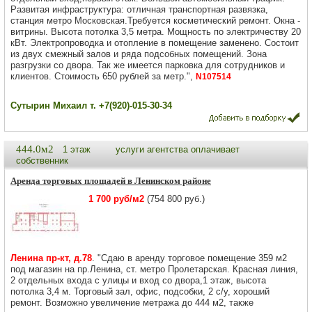
Развитая инфраструктура: отличная транспортная развязка,
станция метро Московская.Требуется косметический ремонт. Окна -
витрины. Высота потолка 3,5 метра. Мощность по электричеству 20
кВт. Электропроводка и отопление в помещение заменено. Состоит
из двух смежный залов и ряда подсобных помещений. Зона
разгрузки со двора. Так же имеется парковка для сотрудников и
клиентов. Стоимость 650 рублей за метр.",
N107514
Сутырин Михаил т. +7(920)-015-30-34
444.0м2
1 этаж
услуги агентства оплачивает
собственник
Аренда торговых площадей в Ленинском районе
1 700 руб/м2
(754 800 руб.)
Ленина пр-кт, д.78
. "Сдаю в аренду торговое помещение 359 м2
под магазин на пр.Ленина, ст. метро Пролетарская. Красная линия,
2 отдельных входа с улицы и вход со двора,1 этаж, высота
потолка 3,4 м. Торговый зал, офис, подсобки, 2 с/у, хороший
ремонт. Возможно увеличение метража до 444 м2, также