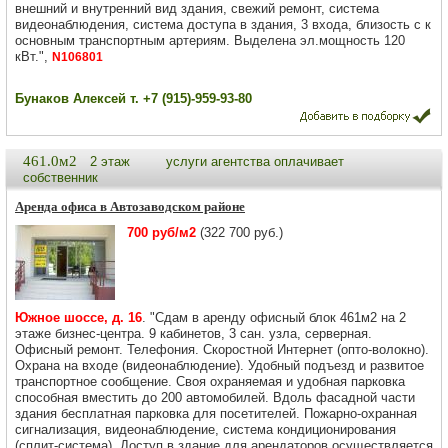
внешний и внутренний вид здания, свежий ремонт, система
видеонаблюдения, система доступа в здания, 3 входа, близость с к
основным транспортным артериям. Выделена эл.мощность 120
кВт.",
N106801
Бунаков Алексей т. +7 (915)-959-93-80
461.0м2
2 этаж
услуги агентства оплачивает
собственник
Аренда офиса в Автозаводском районе
700 руб/м2
(322 700 руб.)
Южное шоссе, д. 16
. "Сдам в аренду офисный блок 461м2 на 2
этаже бизнес-центра. 9 кабинетов, 3 сан. узла, серверная.
Офисный ремонт. Телефония. Скоростной Интернет (опто-волокно).
Охрана на входе (видеонаблюдение). Удобный подъезд и развитое
транспортное сообщение. Своя охраняемая и удобная парковка
способная вместить до 200 автомобилей. Вдоль фасадной части
здания бесплатная парковка для посетителей. Пожарно-охранная
сигнализация, видеонаблюдение, система кондиционирования
(сплит-система). Доступ в здание для арендаторов осуществляется