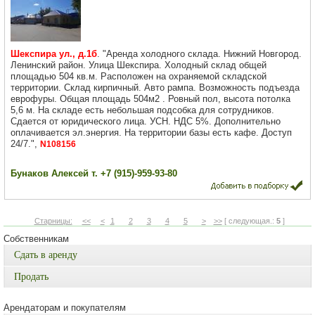
Шекспира ул., д.1б
. "Аренда холодного склада. Нижний Новгород.
Ленинский район. Улица Шекспира. Холодный склад общей
площадью 504 кв.м. Расположен на охраняемой складской
территории. Склад кирпичный. Авто рампа. Возможность подъезда
еврофуры. Общая площадь 504м2 . Ровный пол, высота потолка
5,6 м. На складе есть небольшая подсобка для сотрудников.
Сдается от юридического лица. УСН. НДС 5%. Дополнительно
оплачивается эл.энергия. На территории базы есть кафе. Доступ
24/7.",
N108156
Бунаков Алексей т. +7 (915)-959-93-80
Старницы:
<<
<
1
2
3
4
5
>
>>
[ следующая.:
5
]
Собственникам
Сдать в аренду
Продать
Арендаторам и покупателям