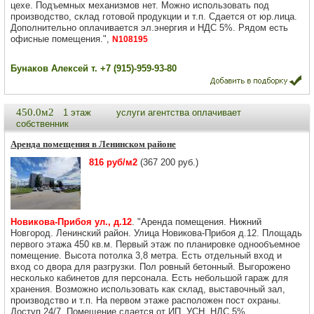
цехе. Подъемных механизмов нет. Можно использовать под
производство, склад готовой продукции и т.п. Сдается от юр.лица.
Дополнительно оплачивается эл.энергия и НДС 5%. Рядом есть
офисные помещения.",
N108195
Бунаков Алексей т. +7 (915)-959-93-80
450.0м2
1 этаж
услуги агентства оплачивает
собственник
Аренда помещения в Ленинском районе
816 руб/м2
(367 200 руб.)
Новикова-Прибоя ул., д.12
. "Аренда помещения. Нижний
Новгород. Ленинский район. Улица Новикова-Прибоя д.12. Площадь
первого этажа 450 кв.м. Первый этаж по планировке однообъемное
помещение. Высота потолка 3,8 метра. Есть отдельный вход и
вход со двора для разгрузки. Пол ровный бетонный. Выгорожено
несколько кабинетов для персонала. Есть небольшой гараж для
хранения. Возможно использовать как склад, выставочный зал,
производство и т.п. На первом этаже расположен пост охраны.
Доступ 24/7. Помещение сдается от ИП. УСН. НДС 5%.