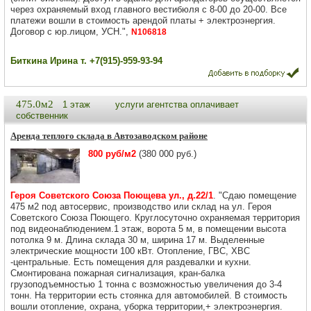
через охраняемый вход главного вестибюля с 8-00 до 20-00. Все
платежи вошли в стоимость арендой платы + электроэнергия.
Договор с юр.лицом, УСН.",
N106818
Биткина Ирина т. +7(915)-959-93-94
475.0м2
1 этаж
услуги агентства оплачивает
собственник
Аренда теплого склада в Автозаводском районе
800 руб/м2
(380 000 руб.)
Героя Советского Союза Поющева ул., д.22/1
. "Сдаю помещение
475 м2 под автосервис, производство или склад на ул. Героя
Советского Союза Поющего. Круглосуточно охраняемая территория
под видеонаблюдением.1 этаж, ворота 5 м, в помещении высота
потолка 9 м. Длина склада 30 м, ширина 17 м. Выделенные
электрические мощности 100 кВт. Отопление, ГВС, ХВС
-центральные. Есть помещения для раздевалки и кухни.
Смонтирована пожарная сигнализация, кран-балка
грузоподъемностью 1 тонна с возможностью увеличения до 3-4
тонн. На территории есть стоянка для автомобилей. В стоимость
вошли отопление, охрана, уборка территории,+ электроэнергия.