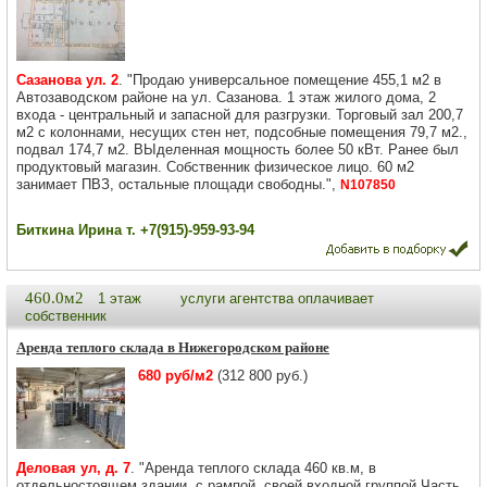
Сазанова ул. 2
. "Продаю универсальное помещение 455,1 м2 в
Автозаводском районе на ул. Сазанова. 1 этаж жилого дома, 2
входа - центральный и запасной для разгрузки. Торговый зал 200,7
м2 с колоннами, несущих стен нет, подсобные помещения 79,7 м2.,
подвал 174,7 м2. ВЫделенная мощность более 50 кВт. Ранее был
продуктовый магазин. Собственник физическое лицо. 60 м2
занимает ПВЗ, остальные площади свободны.",
N107850
Биткина Ирина т. +7(915)-959-93-94
460.0м2
1 этаж
услуги агентства оплачивает
собственник
Аренда теплого склада в Нижегородском районе
680 руб/м2
(312 800 руб.)
Деловая ул, д. 7
. "Аренда теплого склада 460 кв.м, в
отдельностоящем здании, с рампой, своей входной группой.Часть