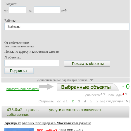
Бюджет:
от
до
руб.
Районы:
Выбрать:
От собственника:
Без оплаты агентству
Поиск по адресу и ключевым словам:
N объекта.:
Дополнительные параметры поиска
- 0
показать все объекты
цена всего
- площадь
Старницы:
<<
<
1
2
3
4
5
>
>>
[ следующая.:
5
]
435.0м2
цоколь
услуги агентства оплачивает
собственник
Аренда торговых площадей в Московском районе
800 руб/м2
(348 000 руб.)