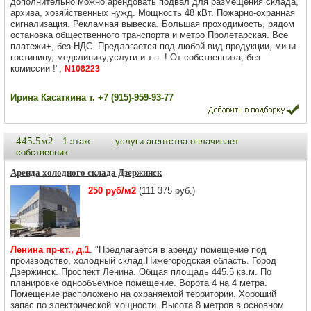
дополнительно можно арендовать подвал для размещения склада,
архива, хозяйственных нужд. Мощность 48 кВт. Пожарно-охранная
сигнализация. Рекламная вывеска. Большая проходимость, рядом
остановка общественного транспорта и метро Пролетарская. Все
платежи+, без НДС. Предлагается под любой вид продукции, мини-
гостиницу, медклинику,услуги и т.п. ! От собственника, без
комиссии !",
N108223
Ирина Касаткина т. +7 (915)-959-93-77
445.5м2
1 этаж
услуги агентства оплачивает
собственник
Аренда холодного склада Дзержинск
250 руб/м2
(111 375 руб.)
Ленина пр-кт., д.1
. "Предлагается в аренду помещение под
производство, холодный склад.Нижегородская область. Город
Дзержинск. Проспект Ленина. Общая площадь 445.5 кв.м. По
планировке однообъемное помещение. Ворота 4 на 4 метра.
Помещение расположено на охраняемой территории. Хороший
запас по электрической мощности. Высота 8 метров в основном