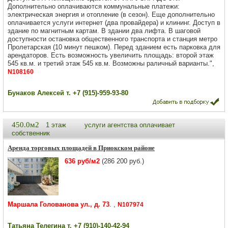
Дополнительно оплачиваются коммунальные платежи:
электрическая энергия и отопление (в сезон). Еще дополнительно
оплачивается услуги интернет (два провайдера) и клининг. Доступ в
здание по магнитным картам. В здании два лифта. В шаговой
доступности остановка общественного транспорта и станция метро
Пролетарская (10 минут пешком). Перед зданием есть парковка для
арендаторов. Есть возможность увеличить площадь: второй этаж
545 кв.м. и третий этаж 545 кв.м. Возможны раличный варианты.",
N108160
Бунаков Алексей т. +7 (915)-959-93-80
450.0м2
1 этаж
услуги агентства оплачивает
собственник
Аренда торговых площадей в Приокском районе
636 руб/м2
(286 200 руб.)
Маршала Голованова ул., д. 73
. ,
N107974
Татьяна Телегина т. +7 (910)-140-42-94