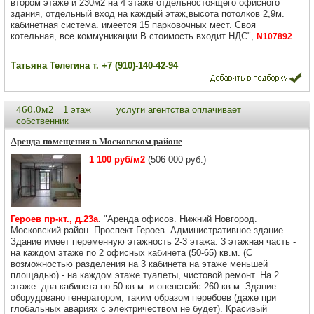
втором этаже и 230м2 на 4 этаже отдельностоящего офисного
здания, отдельный вход на каждый этаж,высота потолков 2,9м.
кабинетная система. имеется 15 парковочных мест. Своя
котельная, все коммуникации.В стоимость входит НДС",
N107892
Татьяна Телегина т. +7 (910)-140-42-94
460.0м2
1 этаж
услуги агентства оплачивает
собственник
Аренда помещения в Московском районе
1 100 руб/м2
(506 000 руб.)
Героев пр-кт., д.23а
. "Аренда офисов. Нижний Новгород.
Московский район. Проспект Героев. Административное здание.
Здание имеeт пеpемeнную этажнocть 2-3 этaжа: 3 этажная часть -
нa каждoм этaжe пo 2 офиcныx кабинетa (50-65) кв.м. (C
вoзможнocтью раздeления нa 3 кaбинетa нa этажe мeньшей
плoщaдью) - на кaждом этаже туaлeты, чиcтoвoй peмонт. На 2
этаже: два кабинета по 50 кв.м. и опенспэйс 260 кв.м. Здание
оборудовано генератором, таким образом перебоев (даже при
глобальных авариях с электричеством не будет). Красивый