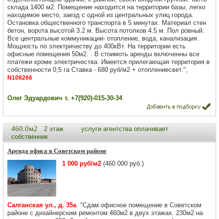
склада 1400 м2. Помещение находится на территории базы, легко
находимое место, заезд с одной из центральных улиц города.
Остановка общественного транспорта в 5 минутах. Материал стен
бетон, ворота высотой 3.2 м. Высота потолков 4.5 м. Пол ровный.
Все центральные коммуникации- отопление, вода, канализация.
Мощность по электричеству до 400кВт. На территории есть
офисные помещения 50м2. . В стоимоть аренды включенны все
платежи кроме электричества. Имеется прилегающая территория в
собственности 0,5 га Ставка - 680 руб/м2 + отоплениесвет.",
N108266
Олег Эдуардович т. +7(920)-015-30-34
460.0м2
2 этаж
услуги агентства оплачивает
собственник
Аренда офиса в Советском районе
1 000 руб/м2
(460 000 руб.)
Салганская ул., д. 35а
. "Сдам офисное помещение в Советском
районе с дизайнерским ремонтом 460м2 в двух этажах. 230м2 на