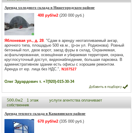
Аренда холодного склада в Нижегородском районе
400 руб/м2
(200 000 руб.)
Яблоневая ул., д. 28
. "Сдам в аренду неотапливаемый ангар,
арочного типа, площадью 500 кв.м., (р-он ул. Родионова). Ровный
бетонный пол, двое ворот, заезд фуры в склад, Охраняемая,
асфальтированная, освещённая и убираемая территория, охрана,
круглосуточный доступ, видеонаблюдение, большая парковка. В
административном здании есть офисы с хорошим ремонтом.
Аренда от юр. лица без НДС.",
N107527
Олег Эдуардович т. +7(920)-015-30-34
500.0м2
1 этаж
услуги агентства оплачивает
собственник
Аренда теплого склада в Канавинском районе
670 руб/м2
(335 000 руб.)