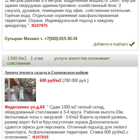
11 метров.рабочая 9.5 метров. Выделенная мощность 1МВт. Внутри
здания оборудован административно- хозяйственный блок: 2
санузла, душевые, помещение под офис. собственная котельная.
Горячая вода. Отдельная охраняемая заасфальтированная
территория. Охрана. Индивидуальный подход к каждому
арендатору.",
N107975
Сутырин Михаил т. +7(920)-015-30-34
1300.0м2
1 этаж
услуги агентства оплачивает
собственник
Аренда теплого склада в Сормовском районе
600 руб/м2
(780 000 руб.)
Федосеенко ул.д.64
. " Сдам 1300 м2 теплый склад,
оборудованный стеллажами в 3-4 яруса. Рабочая высота-10м.
беспылевые полы с нагрузкой - 5-6тм2 Ворота нулевой уровень,
размер ворот 4х4 м Круглосуточная охрана Дополнительно
сдаются офисы для персонала. Отличный подъезд для любого
транспорта. Асфальтированная территория. Ставка 600 руб/м2.с
отоплением.",
N107820