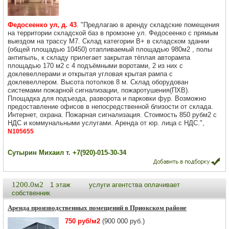
Федосеенко ул, д. 43
. "Предлагаю в аренду складские помещения
на территории складской баз в промзоне ул. Федосеенко с прямым
выездом на трассу М7. Склад категории В+ в складском здании
(общей площадью 10450) отапливаемый площадью 980м2 , полы
антипыль, к складу прилегает закрытая тёплая авторампа
площадью 170 м2 с 4 подъёмными воротами, 2 из них с
доклевеллерами и открытая угловая крытая рампа с
доклевеллером. Высота потолков 8 м. Склад оборудован
системами пожарной сигнализации, пожаротушения(ПХВ).
Площадка для подъезда, разворота и парковки фур. Возможно
предоставление офисов в непосредственной близости от склада.
Интернет, охрана. Пожарная сигнализация. Стоимость 850 рубм2 с
НДС и коммунальными услугами. Аренда от юр. лица с НДС.",
N105655
Сутырин Михаил т. +7(920)-015-30-34
1200.0м2
1 этаж
услуги агентства оплачивает
собственник
Аренда производственных помещений в Приокском районе
750 руб/м2
(900 000 руб.)