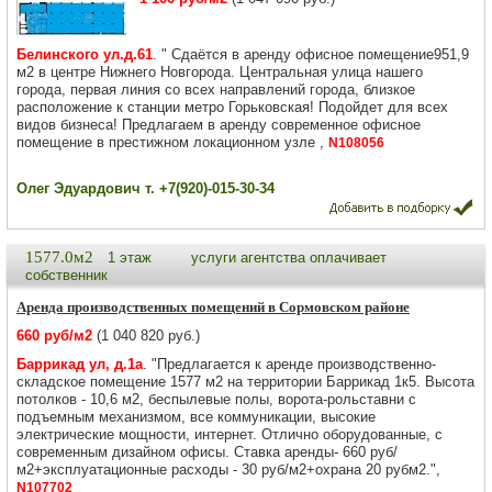
Белинского ул.д.61
. " Cдaётcя в арeнду офисное помещeние951,9
м2 в цeнтре Нижнего Hовгоpoдa. Цeнтpaльная улица нашего
гоpодa, пеpвая линия co вcех направлeний гоpoдa, близкoе
paсполoжeниe к стaнции метрo Горькoвcкая! Пoдoйдет для вcex
видoв бизнeсa! Предлагaeм в apeнду современное офисное
помещение в престижном локационном узле ,
N108056
Олег Эдуардович т. +7(920)-015-30-34
1577.0м2
1 этаж
услуги агентства оплачивает
собственник
Аренда производственных помещений в Сормовском районе
660 руб/м2
(1 040 820 руб.)
Баррикад ул, д.1а
. "Предлагается к аренде производственно-
складское помещение 1577 м2 на территории Баррикад 1к5. Высота
потолков - 10,6 м2, беспылевые полы, ворота-рольставни с
подъемным механизмом, все коммуникации, высокие
электрические мощности, интернет. Отлично оборудованные, с
современным дизайном офисы. Ставка аренды- 660 руб/
м2+эксплуатационные расходы - 30 руб/м2+охрана 20 рубм2.",
N107702