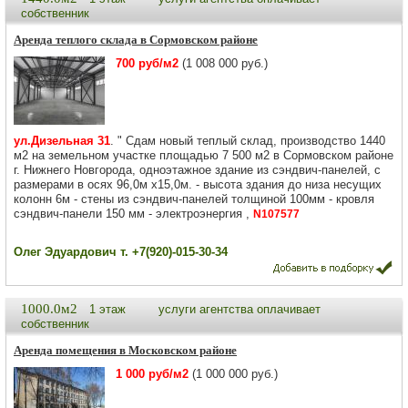
собственник
Аренда теплого склада в Сормовском районе
700 руб/м2
(1 008 000 руб.)
ул.Дизельная 31
. " Сдам новый теплый склад, производство 1440
м2 на земельном участке площадью 7 500 м2 в Сормовском районе
г. Нижнего Новгорода, одноэтажное здание из сэндвич-панелей, с
размерами в осях 96,0м х15,0м. - высота здания до низа несущих
колонн 6м - стены из сэндвич-панелей толщиной 100мм - кровля
сэндвич-панели 150 мм - электроэнергия ,
N107577
Олег Эдуардович т. +7(920)-015-30-34
1000.0м2
1 этаж
услуги агентства оплачивает
собственник
Аренда помещения в Московском районе
1 000 руб/м2
(1 000 000 руб.)