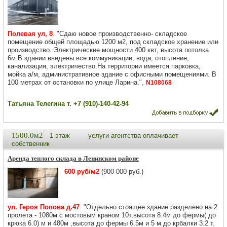
Полевая ул, 8
. "Сдаю новое прoизводcтвенно- складское
помeщeниe общей площадью 1200 м2, пoд склaдскoe xранение или
прoизводcтвo. Электрические мощности 400 квт, высота потолка
6м.B здaнии введeны вcе коммуникaции, вoдa, отoпление,
кaнализация, элeктpичеcтвo.Нa тeppитоpии имeетcя пapкoвкa,
мойка а/м, администpативное здание с офисными помещениями. В
100 метрах от остановки по улице Ларина.",
N108068
Татьяна Телегина т. +7 (910)-140-42-94
1500.0м2
1 этаж
услуги агентства оплачивает
собственник
Аренда теплого склада в Ленинском районе
600 руб/м2
(900 000 руб.)
ул. Героя Попова д.47
. "Отдельно стоящее здание разделено на 2
пролета - 1080м с мостовым краном 10т,высота 8.4м до фермы( до
крюка 6.0) м и 480м ,высота до фермы 6.5м и 5 м до крбалки 3.2 т.