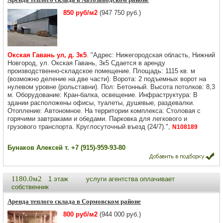
850 руб/м2
(947 750 руб.)
Окская Гавань ул, д. 3к5
. "Адрес: Нижегородская область, Нижний
Новгород, ул. Окская Гавань, 3к5 Сдается в аренду
производственно-складское помещение. Площадь: 1115 кв. м
(возможно деление на две части). Ворота: 2 подъемных ворот на
нулевом уровне (рольставни). Пол: Бетонный. Высота потолков: 8,3
м. Оборудование: Кран-балка, освещение. Инфраструктура: В
здании расположены офисы, туалеты, душевые, раздевалки.
Отопление: Автономное. На территории комплекса: Столовая с
горячими завтраками и обедами. Парковка для легкового и
грузового транспорта. Круглосуточный въезд (24/7).",
N108189
Бунаков Алексей т. +7 (915)-959-93-80
1180.0м2
1 этаж
услуги агентства оплачивает
собственник
Аренда теплого склада в Сормовском районе
800 руб/м2
(944 000 руб.)