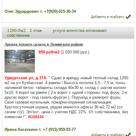
Олег Эдуардович т. +7(920)-015-30-34
1200.0м2
1 этаж
услуги агентства оплачивает
собственник
Аренда теплого склада в Ленинском районе
850 руб/м2
(1 020 000 руб.)
Удмуртская ул, д.37А
. " Сдаю в аренду новый теплый склад 1200
м2 на ул.Кузбасская. 4 рампы ! Высота потолка 6,5 - 7,5 м, полы -
наливной бетон. габариты склада 40х30 м, склад с шагом колонн
5х10, 4 ворот на рампе ( 2-е ворот с одной стороны- под фуру, 2-е
других ворот - под газель-фургон ). Подъезд и разворот фуры.
Своя газовая котельная, пожарно-охранная сигнализация.
Круглосуточная охрана, рядом имеются офисы 36 м2,72 м2 (со
своим с/у). Эл/эн+, цена с учетом НДС 22%. От собственника, без
комиссии !",
N108226
Ирина Касаткина т. +7 (915)-959-93-77