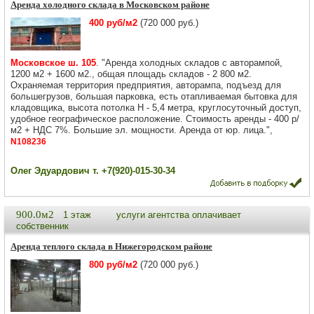
Аренда холодного склада в Московском районе
400 руб/м2
(720 000 руб.)
Московское ш. 105
. "Аренда холодных складов с авторампой,
1200 м2 + 1600 м2., общая площадь складов - 2 800 м2.
Охраняемая территория предприятия, авторампа, подъезд для
большегрузов, большая парковка, есть отапливаемая бытовка для
кладовщика, высота потолка Н - 5,4 метра, круглосуточный доступ,
удобное географическое расположение. Стоимость аренды - 400 р/
м2 + НДС 7%. Большие эл. мощности. Аренда от юр. лица.",
N108236
Олег Эдуардович т. +7(920)-015-30-34
900.0м2
1 этаж
услуги агентства оплачивает
собственник
Аренда теплого склада в Нижегородском районе
800 руб/м2
(720 000 руб.)