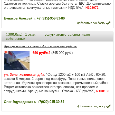
Сдается от юр.лица. Ставка аренды без учета НДС. Дополнительно
оплачиваются коммунальные платежи и НДС 5%.",
N108072
Бунаков Алексей т. +7 (915)-959-93-80
1300.0м2
1 этаж
услуги агентства оплачивает
собственник
Аренда теплого склада в Автозаводском районе
650 руб/м2
(845 000 руб.)
ул. Зеленхозовская д.4а
. "Склад 1200 м2 + 100 м2 АБК , 60х20,
высота 8 метров, 2 ворот под еврофуру. Топинговые полы, своя
котельная. Удобная транспортная развязка, промышленный район.
Рядом остановка общественного транспорта, нет проблем с
сотрудниками. Арендные каникулы.. Ставка - 650 руб/м2",
N108138
Олег Эдуардович т. +7(920)-015-30-34