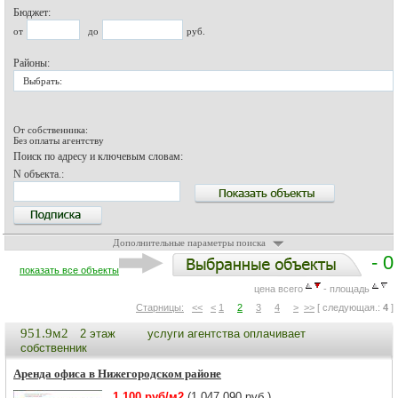
Бюджет:
от
до
руб.
Районы:
Выбрать:
От собственника:
Без оплаты агентству
Поиск по адресу и ключевым словам:
N объекта.:
Дополнительные параметры поиска
- 0
показать все объекты
цена всего
- площадь
Старницы:
<<
<
1
2
3
4
>
>>
[ следующая.:
4
]
951.9м2
2 этаж
услуги агентства оплачивает
собственник
Аренда офиса в Нижегородском районе
1 100 руб/м2
(1 047 090 руб.)