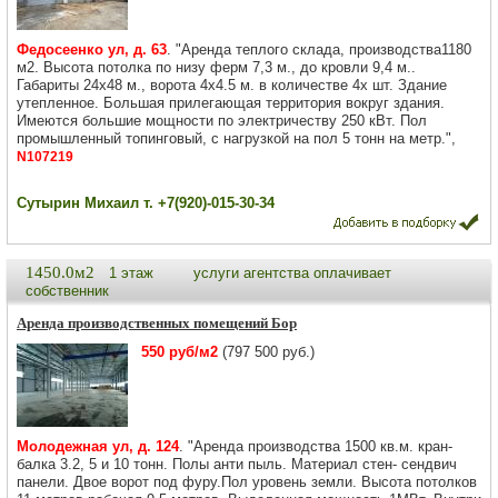
Федосеенко ул, д. 63
. "Аренда теплого склада, производства1180
м2. Высота потолка по низу ферм 7,3 м., до кровли 9,4 м..
Габариты 24х48 м., ворота 4х4.5 м. в количестве 4х шт. Здание
утепленное. Большая прилегающая территория вокруг здания.
Имеются большие мощности по электричеству 250 кВт. Пол
промышленный топинговый, с нагрузкой на пол 5 тонн на метр.",
N107219
Сутырин Михаил т. +7(920)-015-30-34
1450.0м2
1 этаж
услуги агентства оплачивает
собственник
Аренда производственных помещений Бор
550 руб/м2
(797 500 руб.)
Молодежная ул, д. 124
. "Аренда производства 1500 кв.м. кран-
балка 3.2, 5 и 10 тонн. Полы анти пыль. Материал стен- сендвич
панели. Двое ворот под фуру.Пол уровень земли. Высота потолков