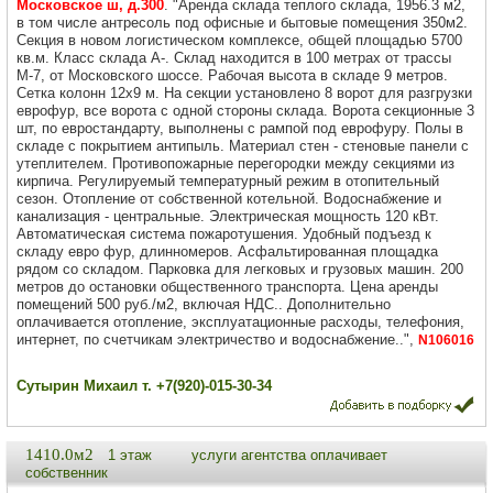
Московское ш, д.300
. "Аренда склада теплого склада, 1956.3 м2,
в том числе антресоль под офисные и бытовые помещения 350м2.
Секция в новом логистическом комплексе, общей площадью 5700
кв.м. Класс склада А-. Склад находится в 100 метрах от трассы
М-7, от Московского шоссе. Рабочая высота в складе 9 метров.
Сетка колонн 12х9 м. На секции установлено 8 ворот для разгрузки
еврофур, все ворота с одной стороны склада. Ворота секционные 3
шт, по евростандарту, выполнены с рампой под еврофуру. Полы в
складе с покрытием антипыль. Материал стен - стеновые панели с
утеплителем. Противопожарные перегородки между секциями из
кирпича. Регулируемый температурный режим в отопительный
сезон. Отопление от собственной котельной. Водоснабжение и
канализация - центральные. Электрическая мощность 120 кВт.
Автоматическая система пожаротушения. Удобный подъезд к
складу евро фур, длинномеров. Асфальтированная площадка
рядом со складом. Парковка для легковых и грузовых машин. 200
метров до остановки общественного транспорта. Цена аренды
помещений 500 руб./м2, включая НДС.. Дополнительно
оплачивается отопление, эксплуатационные расходы, телефония,
интернет, по счетчикам электричество и водоснабжение..",
N106016
Сутырин Михаил т. +7(920)-015-30-34
1410.0м2
1 этаж
услуги агентства оплачивает
собственник