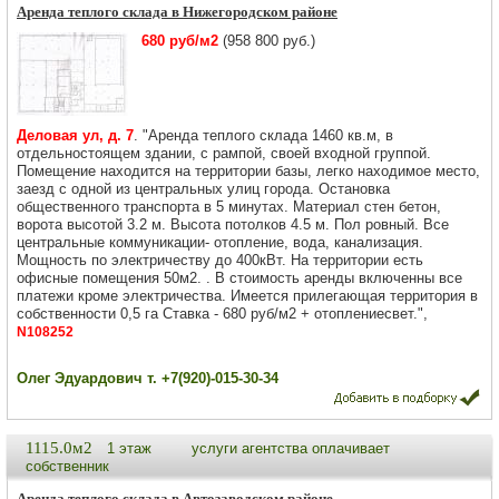
Аренда теплого склада в Нижегородском районе
680 руб/м2
(958 800 руб.)
Деловая ул, д. 7
. "Аренда теплого склада 1460 кв.м, в
отдельностоящем здании, с рампой, своей входной группой.
Помещение находится на территории базы, легко находимое место,
заезд с одной из центральных улиц города. Остановка
общественного транспорта в 5 минутах. Материал стен бетон,
ворота высотой 3.2 м. Высота потолков 4.5 м. Пол ровный. Все
центральные коммуникации- отопление, вода, канализация.
Мощность по электричеству до 400кВт. На территории есть
офисные помещения 50м2. . В стоимоcть аренды включенны все
платежи кроме электричества. Имеется прилегающая территория в
собственности 0,5 га Ставка - 680 руб/м2 + отоплениесвет.",
N108252
Олег Эдуардович т. +7(920)-015-30-34
1115.0м2
1 этаж
услуги агентства оплачивает
собственник
Аренда теплого склада в Автозаводском районе