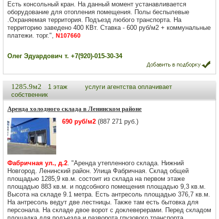
Есть консольный кран. На данный момент устанавливается
оборудование для отопления помещения. Полы беспылевые
.Охраняемая территория. Подъезд любого транспорта. На
территорию заведено 400 КВт. Ставка - 600 руб/м2 + коммунальные
платежи. торг.",
N107660
Олег Эдуардович т. +7(920)-015-30-34
1285.9м2
1 этаж
услуги агентства оплачивает
собственник
Аренда холодного склада в Ленинском районе
690 руб/м2
(887 271 руб.)
Фабричная ул., д.2
. "Аренда утепленного склада. Нижний
Новгород. Ленинский район. Улица Фабричная. Склад общей
площадью 1285,9 кв.м. состоит из склада на первом этаже
площадью 883 кв.м. и подсобного помещения площадью 9,3 кв.м.
Высота на складе 9.1 метра. Есть антресоль площадью 376,7 кв.м.
На антресоль ведут две лестницы. Также там есть бытовка для
персонала. На складе двое ворот с доклеверерами. Перед складом
площадка для подъезда и разворота грузового транспорта.