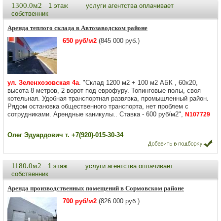
1300.0м2
1 этаж
услуги агентства оплачивает
собственник
Аренда теплого склада в Автозаводском районе
650 руб/м2
(845 000 руб.)
ул. Зеленхозовская 4а
. "Склад 1200 м2 + 100 м2 АБК , 60х20,
высота 8 метров, 2 ворот под еврофуру. Топинговые полы, своя
котельная. Удобная транспортная развязка, промышленный район.
Рядом остановка общественного транспорта, нет проблем с
сотрудниками. Арендные каникулы.. Ставка - 600 руб/м2",
N107729
Олег Эдуардович т. +7(920)-015-30-34
1180.0м2
1 этаж
услуги агентства оплачивает
собственник
Аренда производственных помещений в Сормовском районе
700 руб/м2
(826 000 руб.)