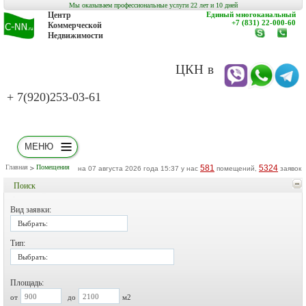
Мы оказываем профессиональные услуги 22 лет и 10 дней
Центр
Единый многоканальный
+7 (831) 22-000-60
Коммерческой
Недвижимости
www.c-
заказат
nn.ru
обратн
звонок
ЦКН в
+ 7(920)253-03-61
МЕНЮ
Главная
Помещения
581
5324
на 07 августа 2026 года 15:37 у нас
помещений,
заявок
Поиск
Вид заявки:
Выбрать:
Тип:
Выбрать:
Площадь:
от
до
м2