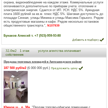
охрана, видеонаблюдение на каждом этаже. Коммунальные услуги
оплачиваются дополнительно по приборам учета: отопление и
электрическая энергия. Сдается от ИП. УСН. НДС 5%. Арендная
плата 1600 рублей за кв.м. плюс НДС 5%. Шаговая доступность до
площади Сенная, улицы Минина и улицы Максима Горького. Рядом
есть продуктовые магазины и кафе. Рядом несколько остановок
общественного транспорта.",
N107939
Бунаков Алексей т. +7 (915)-959-93-80
32.0м2
1 этаж
услуги агентства оплачивает
собственник
Продажа торговых площадей в Автозаводском районе
187 500 руб/м2
(6 000 000 руб.)
Южное ш., д. 38а
. "Продам торгово-офисное помещение с