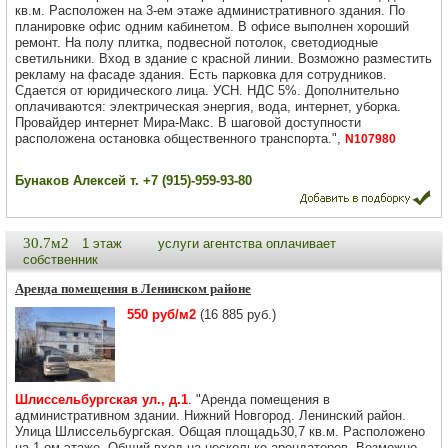
кв.м. Расположен на 3-ем этаже административного здания. По
планировке офис одним кабинетом. В офисе выполнен хороший
ремонт. На полу плитка, подвесной потолок, светодиодные
светильники. Вход в здание с красной линии. Возможно разместить
рекламу на фасаде здания. Есть парковка для сотрудников.
Сдается от юридического лица. УСН. НДС 5%. Дополнительно
оплачиваются: электрическая энергия, вода, интернет, уборка.
Провайдер интернет Мира-Макс. В шаговой доступности
расположена остановка общественного транспорта.",
N107980
Бунаков Алексей т. +7 (915)-959-93-80
30.7м2
1 этаж
услуги агентства оплачивает
собственник
Аренда помещения в Ленинском районе
550 руб/м2
(16 885 руб.)
Шлиссельбургская ул., д.1
. "Аренда помещения в
административном здании. Нижний Новгород. Ленинский район.
Улица Шлиссельбургская. Общая площадь30,7 кв.м. Расположено
на 1-ом этаже. Общий вход на несколько арендаторов. Возможно