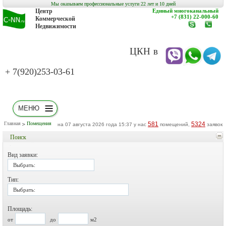
Мы оказываем профессиональные услуги 22 лет и 10 дней
Центр
Единый многоканальный
+7 (831) 22-000-60
Коммерческой
Недвижимости
www.c-
заказат
nn.ru
обратн
звонок
ЦКН в
+ 7(920)253-03-61
МЕНЮ
Главная
Помещения
581
5324
на 07 августа 2026 года 15:37 у нас
помещений,
заявок
Поиск
Вид заявки:
Выбрать:
Тип:
Выбрать:
Площадь:
от
до
м2