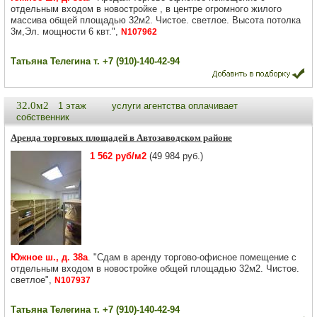
отдельным входом в новостройке , в центре огромного жилого
массива общей площадью 32м2. Чистое. светлое. Высота потолка
3м,Эл. мощности 6 квт.",
N107962
Татьяна Телегина т. +7 (910)-140-42-94
32.0м2
1 этаж
услуги агентства оплачивает
собственник
Аренда торговых площадей в Автозаводском районе
1 562 руб/м2
(49 984 руб.)
Южное ш., д. 38а
. "Сдам в аренду торгово-офисное помещение с
отдельным входом в новостройке общей площадью 32м2. Чистое.
светлое",
N107937
Татьяна Телегина т. +7 (910)-140-42-94