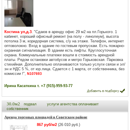
Костина ул,д.3
. "Сдаюв в аренду офис 29 м2 на пл.Горького. 1
кабинет, хороший офисный ремонт (на полу - линолеум), высота
потолка 3 м, коридорная система, с/у на этаже. Телефон, интернет
оптоволокно. Вход в здание по гостевым пропускам. Есть пожарно-
охранная сигнализация. В здании есть лифты. Круглосуточная
охрана. Коммунальные платежи вошли в стоимость арендной
платы. Рядом остановки автобусов и метро Горьковская. Парковка
стихийная. Дополнительно оплачиваются только услуги связи и эл/
эн и НДС 5 %, от юр.лица. Сдается с 1 марта, от собственника, без
комиссии !",
N107693
Ирина Касаткина т. +7 (915)-959-93-77
30.0м2
подвал
услуги агентства оплачивает
собственник
Аренда торговых площадей в Советском районе
867 руб/м2
(26 010 руб.)