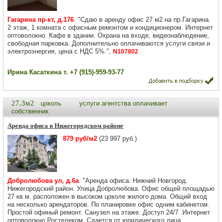
Гагарина пр-кт, д.176
. "Сдаю в аренду офис 27 м2 на пр.Гагарина.
2 этаж, 1 комната с офисным ремонтом и кондиционером. Интернет
оптоволокно. Кафе в здании. Охрана на входе, видеонаблюдение,
свободная парковка. Дополнительно оплачиваются услуги связи и
электроэнергия, цена с НДС 5%.",
N107802
Ирина Касаткина т. +7 (915)-959-93-77
27.3м2
цоколь
услуги агентства оплачивает
собственник
Аренда офиса в Нижегородском районе
879 руб/м2
(23 997 руб.)
Добролюбова ул, д.6а
. "Аренда офиса. Нижний Новгород.
Нижегородский район. Улица Добролюбова. Офис общей площадью
27 кв.м. расположен в высоком цоколе жилого дома. Общий вход
на несколько арендаторов. По планировке офис одним кабинетом.
Простой офиный ремонт. Санузел на этаже. Доступ 24/7. Интернет
оптоволокно Ростелеком. Сдается от юридического лица.