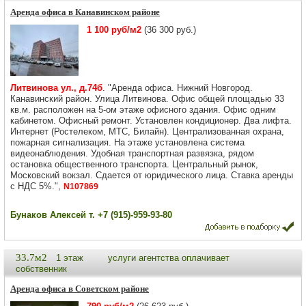
Аренда офиса в Канавинском районе
1 100 руб/м2
(36 300 руб.)
Литвинова ул., д.74б
. "Аренда офиса. Нижний Новгород.
Канавинский район. Улица Литвинова. Офис общей площадью 33
кв.м. расположен на 5-ом этаже офисного здания. Офис одним
кабинетом. Офисный ремонт. Установлен кондиционер. Два лифта.
Интернет (Ростелеком, МТС, Билайн). Централизованная охрана,
пожарная сигнализация. На этаже установлена система
видеонаблюдения. Удобная транспортная развязка, рядом
остановка общественного транспорта. Центральный рынок,
Московский вокзал. Сдается от юридического лица. Ставка аренды
с НДС 5%.",
N107869
Бунаков Алексей т. +7 (915)-959-93-80
33.7м2
1 этаж
услуги агентства оплачивает
собственник
Аренда офиса в Советском районе