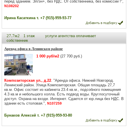
перед зданием. Эл/эн+, без НДС. От собственника, без комиссии !",
N108202
Ирина Касаткина т. +7 (915)-959-93-77
27.7м2
1 этаж
услуги агентства оплачивает
собственник
Аренда офиса в Ленинском районе
1 000 руб/м2
(27 700 руб.)
Композиторская ул., д.22
. "Аренда офиса. Нижний Новгород.
Ленинский район. Улица Композиторская. Общая площадь 27,7
кв.м. Офис состоит из кабинета 23.4 кв.м., подсобного помещения
4.3 кв.м и небольшого холла. Есть подвод воды. Круглосуточный
доступ. Охрана на входе. Интернет. Сдается от юр.лица без НДС. В
здании есть столовая.",
N107259
Бунаков Алексей т. +7 (915)-959-93-80