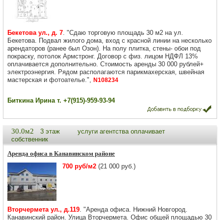
Бекетова ул., д. 7
. "Сдаю торговую площадь 30 м2 на ул.
Бекетова. Подвал жилого дома, вход с красной линии на несколько
арендаторов (ранее был Озон). На полу плитка, стены- обои под
покраску, потолок Армстронг. Договор с физ. лицом НДФЛ 13%
оплачивается дополнительно. Стоимость аренды 30 000 рублей+
электроэнергия. Рядом располагаются парикмахерская, швейная
мастерская и фотоателье.",
N108234
Биткина Ирина т. +7(915)-959-93-94
30.0м2
3 этаж
услуги агентства оплачивает
собственник
Аренда офиса в Канавинском районе
700 руб/м2
(21 000 руб.)
Вторчермета ул., д.119
. "Аренда офиса. Нижний Новгород.
Канавинский район. Улица Вторчермета. Офис общей площадью 30