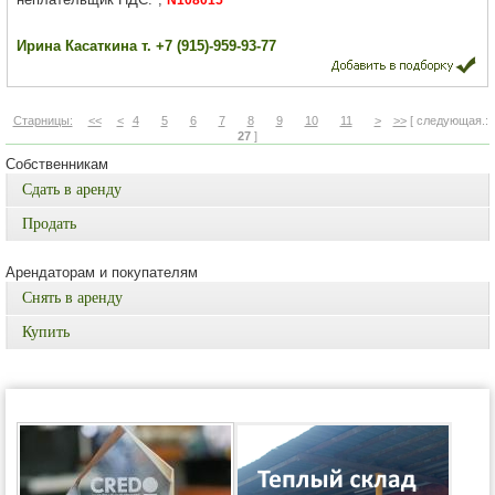
N108015
Ирина Касаткина т. +7 (915)-959-93-77
Старницы:
<<
<
4
5
6
7
8
9
10
11
>
>>
[ следующая.:
27
]
Собственникам
Сдать в аренду
Продать
Арендаторам и покупателям
Снять в аренду
Купить