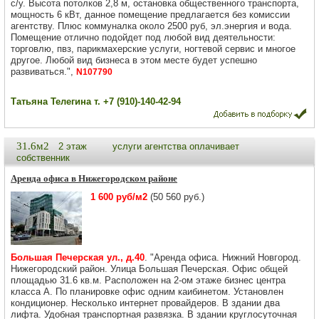
с/у. Высота потолков 2,8 м, остановка общественного транспорта,
мощность 6 кВт, данное помещение предлагается без комиссии
агентству. Плюс коммуналка около 2500 руб, эл.энергия и вода.
Помещение отлично подойдет под любой вид деятельности:
торговлю, пвз, парикмахерские услуги, ногтевой сервис и многое
другое. Любой вид бизнеса в этом месте будет успешно
развиваться.",
N107790
Татьяна Телегина т. +7 (910)-140-42-94
31.6м2
2 этаж
услуги агентства оплачивает
собственник
Аренда офиса в Нижегородском районе
1 600 руб/м2
(50 560 руб.)
Большая Печерская ул., д.40
. "Аренда офиса. Нижний Новгород.
Нижегородский район. Улица Большая Печерская. Офис общей
площадью 31.6 кв.м. Расположен на 2-ом этаже бизнес центра
класса А. По планировке офис одним каибинетом. Установлен
кондиционер. Несколько интернет провайдеров. В здании два
лифта. Удобная транспортная развязка. В здании круглосуточная