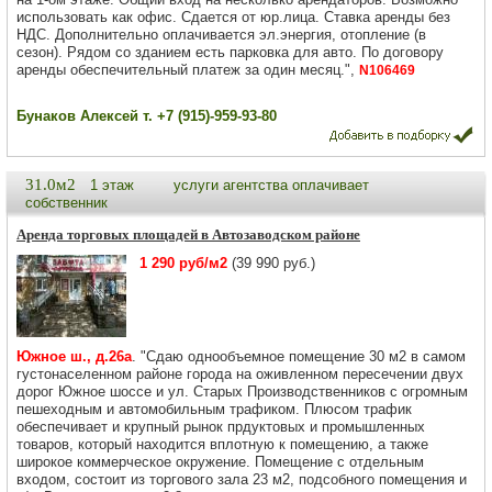
использовать как офис. Сдается от юр.лица. Ставка аренды без
НДС. Дополнительно оплачивается эл.энергия, отопление (в
сезон). Рядом со зданием есть парковка для авто. По договору
аренды обеспечительный платеж за один месяц.",
N106469
Бунаков Алексей т. +7 (915)-959-93-80
31.0м2
1 этаж
услуги агентства оплачивает
собственник
Аренда торговых площадей в Автозаводском районе
1 290 руб/м2
(39 990 руб.)
Южное ш., д.26а
. "Сдаю однообъемное помещение 30 м2 в самом
густонаселенном районе города на оживленном пересечении двух
дорог Южное шоссе и ул. Старых Производственников с огромным
пешеходным и автомобильным трафиком. Плюсом трафик
обеспечивает и крупный рынок прдуктовых и промышленных
товаров, который находится вплотную к помещению, а также
широкое коммерческое окружение. Помещение с отдельным
входом, состоит из торгового зала 23 м2, подсобного помещения и