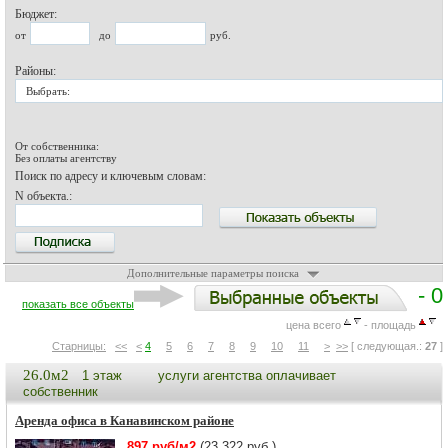
Бюджет:
от
до
руб.
Районы:
Выбрать:
От собственника:
Без оплаты агентству
Поиск по адресу и ключевым словам:
N объекта.:
Дополнительные параметры поиска
- 0
показать все объекты
цена всего
- площадь
Старницы:
<<
<
4
5
6
7
8
9
10
11
>
>>
[ следующая.:
27
]
26.0м2
1 этаж
услуги агентства оплачивает
собственник
Аренда офиса в Канавинском районе
897 руб/м2
(23 322 руб.)