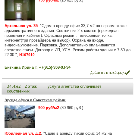
790 руб/м2
(26 623 руб.)
Артельная ул. 35
. "Сдам в аренду офис 33,7 м2 на первом этаже
административного здания. Состоит из 2-х комнат (проходная-
приемная и кабинет). Офисный ремонт, телефонная точка,
интернет(три провайдера на выбор). Охрана на входе,
видеонаблюдение. Парковка. Дополнительно оплачиваются
средства связи. Договор с ИП, УСН. Режим работы здания с 7-30 до
22-30.",
N107910
Биткина Ирина т. +7(915)-959-93-94
34.4м2
2 этаж
услуги агентства оплачивает
собственник
Аренда офиса в Советском районе
900 руб/м2
(30 960 руб.)
Юбилейная ул, д.2
. "Сдаю в аренду тихий офис 34 м2 на