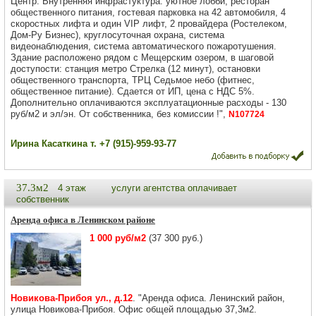
Центр. Внутренняя инфрастуктура: уютное лобби, ресторан
общественного питания, гостевая парковка на 42 автомобиля, 4
скоростных лифта и один VIP лифт, 2 провайдера (Ростелеком,
Дом-Ру Бизнес), круглосуточная охрана, система
видеонаблюдения, система автоматического пожаротушения.
Здание расположено рядом с Мещерским озером, в шаговой
доступости: станция метро Стрелка (12 минут), остановки
общественного транспорта, ТРЦ Седьмое небо (фитнес,
общественное питание). Сдается от ИП, цена с НДС 5%.
Дополнительно оплачиваются эксплуатационные расходы - 130
руб/м2 и эл/эн. От собственника, без комиссии !",
N107724
Ирина Касаткина т. +7 (915)-959-93-77
37.3м2
4 этаж
услуги агентства оплачивает
собственник
Аренда офиса в Ленинском районе
1 000 руб/м2
(37 300 руб.)
Новикова-Прибоя ул., д.12
. "Аренда офиса. Ленинский район,
улица Новикова-Прибоя. Офис общей площадью 37,3м2.