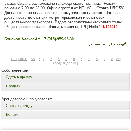
этаже. Охрана расположена на входе около лестницы. Режим
работы с 7-00 до 23-00. Офис сдается от ИП. УСН. Ставка НДС 5%.
Дополнительно оплачиваются коммунальные платежи. Шаговая
доступность до станции метро Горьковская и остановок
общественного транспорта. Рядом расположены несколько точек
общественного питания, банки, магазины, ТРЦ Небо.",
N108112
Бунаков Алексей т. +7 (915)-959-93-80
Старницы:
<<
<
1
2
3
4
5
6
7
8
9
>
>>
[
следующая.:
27
]
Собственникам
Сдать в аренду
Продать
Арендаторам и покупателям
Снять в аренду
Купить