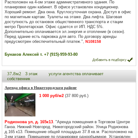
Расположен на 4-ом этаже административного здания. По
планировке один кабинет. В офисе установлен кондиционер.
Хороший ремонт. Два окна. Круглосуточная охрана. Доступ в офис
по магнитным картам. Туалеты на этаже. Два лифта. Шаговая
доступность до остановок общественного транспорта и стации
метро Пролетарская. Офис сдается от ИП. НДС 5%.
Дополнительно оплачивается эл.энергия и отопление (в сезон).
Перед здание есть парковка для авто. По договору аренды
предусмотрен обеспечительный платеж.",
N108158
Бунаков Алексей т. +7 (915)-959-93-80
37.8м2
3 этаж
услуги агентства оплачивает
собственник
Аренда офиса в Нижегородском районе
1 000 руб/м2
(37 800 руб.)
Родионова ул, д. 165к13
. "Аренда помещения в Торговом Центре
Ганза. Нижний Новгород. Нижегородский район. Улица Родионова
д.165 к13. Помещение общей площадью 37.8 кв.м. Расположено на
3-ем этаже. Помещение по планировке однообъемное. Установлен