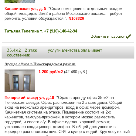
Канавинская ул., д. 5
. "Сдам помещение с отдельным входом
общей площадью 35м2 в районе Московского вокзала. Требует
ремонта, условия обсуждаются.",
N108326
Татьяна Телегина т. +7 (910)-140-42-94
35.4м2
2 этаж
услуги агентства оплачивает
собственник
Аренда офиса в Нижегородском районе
1 200 руб/м2
(42 480 руб.)
Печерский съезд ул, д.18
. "Сдаю в аренду офис 35 м2 на
Печерском съезде. Офис расположен на 2 этаже дома. Общий
вход на несколько арендаторов, вход в офис через домофон.
Кабинетная система на этаже. Помещение состоит из 2-х
кабинетов, тамбура-прихожей, в котором можно разместить
гардероб, и своего с/у. В офисе сделан хороший ремонт,
установлен кондиционер, домофон. В общей доступности в
коридоре расположены печь СВЧ и кулер с водой. Круглосуточный