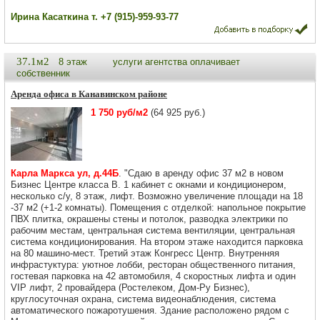
Ирина Касаткина т. +7 (915)-959-93-77
37.1м2
8 этаж
услуги агентства оплачивает
собственник
Аренда офиса в Канавинском районе
1 750 руб/м2
(64 925 руб.)
Карла Маркса ул, д.44Б
. "Сдаю в аренду офис 37 м2 в новом
Бизнес Центре класса В. 1 кабинет с окнами и кондиционером,
несколько с/у, 8 этаж, лифт. Возможно увеличение площади на 18
-37 м2 (+1-2 комнаты). Помещения с отделкой: напольное покрытие
ПВХ плитка, окрашены стены и потолок, разводка электрики по
рабочим местам, центральная система вентиляции, центральная
система кондиционирования. На втором этаже находится парковка
на 80 машино-мест. Третий этаж Конгресс Центр. Внутренняя
инфрастуктура: уютное лобби, ресторан общественного питания,
гостевая парковка на 42 автомобиля, 4 скоростных лифта и один
VIP лифт, 2 провайдера (Ростелеком, Дом-Ру Бизнес),
круглосуточная охрана, система видеонаблюдения, система
автоматического пожаротушения. Здание расположено рядом с