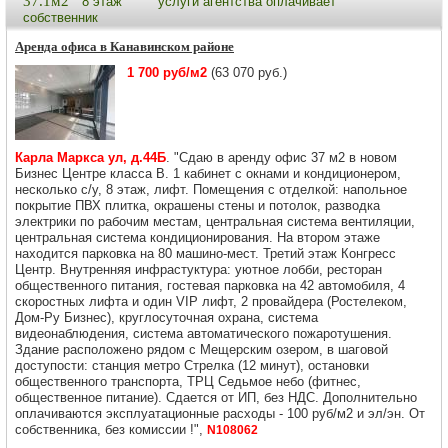
37.1м2
8 этаж
услуги агентства оплачивает
собственник
Аренда офиса в Канавинском районе
1 700 руб/м2
(63 070 руб.)
Карла Маркса ул, д.44Б
. "Сдаю в аренду офис 37 м2 в новом
Бизнес Центре класса В. 1 кабинет с окнами и кондиционером,
несколько с/у, 8 этаж, лифт. Помещения с отделкой: напольное
покрытие ПВХ плитка, окрашены стены и потолок, разводка
электрики по рабочим местам, центральная система вентиляции,
центральная система кондиционирования. На втором этаже
находится парковка на 80 машино-мест. Третий этаж Конгресс
Центр. Внутренняя инфрастуктура: уютное лобби, ресторан
общественного питания, гостевая парковка на 42 автомобиля, 4
скоростных лифта и один VIP лифт, 2 провайдера (Ростелеком,
Дом-Ру Бизнес), круглосуточная охрана, система
видеонаблюдения, система автоматического пожаротушения.
Здание расположено рядом с Мещерским озером, в шаговой
доступости: станция метро Стрелка (12 минут), остановки
общественного транспорта, ТРЦ Седьмое небо (фитнес,
общественное питание). Сдается от ИП, без НДС. Дополнительно
оплачиваются эксплуатационные расходы - 100 руб/м2 и эл/эн. От
собственника, без комиссии !",
N108062