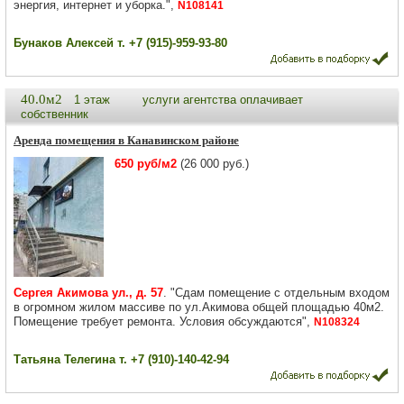
энергия, интернет и уборка.",
N108141
Бунаков Алексей т. +7 (915)-959-93-80
40.0м2
1 этаж
услуги агентства оплачивает
собственник
Аренда помещения в Канавинском районе
650 руб/м2
(26 000 руб.)
Сергея Акимова ул., д. 57
. "Сдам помещение с отдельным входом
в огромном жилом массиве по ул.Акимова общей площадью 40м2.
Помещение требует ремонта. Условия обсуждаются",
N108324
Татьяна Телегина т. +7 (910)-140-42-94