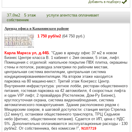
37.0м2
5 этаж
услуги агентства оплачивает
собственник
Аренда офиса в Канавинском районе
1 750 руб/м2
(64 750 руб.)
Карла Маркса ул, д.44Б
. "Сдаю в аренду офис 37 м2 в новом
Бизнес Центре класса В. 1 кабинет с 2мя окнами, 5 этаж, лифт.
Помещения с отделкой: напольное покрытие ПВХ плитка, окрашены
стены и потолок, разводка электрики по рабочим местам,
центральная система вентиляции, центральная система
кондиционированиявентиляции. На втором этаже находится
парковка на 80 машино-мест. Третий этаж Конгресс Центр.
Внутренняя инфрастуктура: уютное лобби, ресторан общественного
питания, гостевая парковка на 42 автомобиля, 4 скоростных лифта
и один VIP лифт, 2 провайдера (Ростелеком, Дом-Ру Бизнес),
круглосуточная охрана, система видеонаблюдения, система
автоматического пожаротушения. Здание расположено рядом с
Мещерским озером, в шаговой доступости: станция метро Стрелка
(12 минут), остановки общественного транспорта, ТРЦ Седьмое
небо (фитнес, общественное питание). Сдается от ИП, цена с НДС
5%. Дополнительно оплачиваются эксплуатационные расходы - 130
руб/м2. От собственника, без комиссии !",
N107719