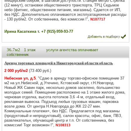
Мещерским озером, в шаговой доступости: станция метро Стрелка
(12 минут), остановки общественного транспорта, ТРЦ Седьмое
небо (фитнес, общественное питание, магазины). Сдается от ИП,
без НДС. Дополнительно оплачиваются эксплуатационные расходы
- 130 руб/м2. От собственника, без комиссии !",
N107717
Ирина Касаткина т. +7 (915)-959-93-77
36.7м2
1 этаж
услуги агентства оплачивает
собственник
Аренда торговых площадей в Нижегородской области область
2 000 руб/м2
(73 400 руб.)
Небесная ул, д.5
. "Сдаю в аренду торгово-офисное помещение 37
м2 на ул.Небесной, д.Утечино, Кстовский округ, г.Н.Новгород.
Новый ЖК Савин парк, несколько домов заселено, большинство
молодых семей. Помещение расположено на 1 этаже жилого дома,
черновая отделка, высота потолков 3,6 -4 м, отдельный вход,
рекламная вывеска. Подъезд любых грузовых машин, парковка
возле дома. От центра Н.Новгорода до ЖК 22-27 мин.
Коммунальные платежи+, без НДС. Предлагается под магазины
(продуктовый и непродуктовый), салон красоты, офис, банк, ПВЗ,
развлекательн, обучающий центр и т.п. От собственника, без
комиссии! Торг возможен !",
N108313