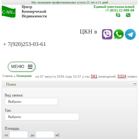
Мы оказываем профессиональные услуги 22 лет и 11 дней
Центр
Единый многоканальный
+7 (831) 22-000-60
Коммерческой
Недвижимости
www.c-
заказат
nn.ru
обратн
звонок
ЦКН в
+ 7(920)253-03-61
МЕНЮ
Главная
Помещения
581
5324
на 07 августа 2026 года 15:37 у нас
помещений,
заявок
Поиск
Вид заявки:
Выбрать:
Тип:
Выбрать:
Площадь:
от
до
м2