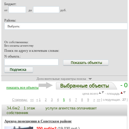
Бюджет:
от
до
руб.
Районы:
Выбрать:
От собственника:
Без оплаты агентству
Поиск по адресу и ключевым словам:
N объекта.:
Дополнительные параметры поиска
- 0
показать все объекты
цена всего
- площадь
Старницы:
<<
<
1
2
3
4
5
6
7
8
9
>
>>
[ следующая.:
27
]
34.6м2
1 этаж
услуги агентства оплачивает
собственник
Аренда помещения в Советском районе
550 руб/м2
(19 030 руб.)