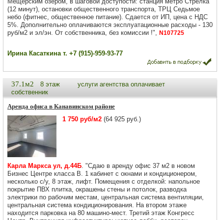
Мещерским озером, в шаговой доступости: станция метро Стрелка
(12 минут), остановки общественного транспорта, ТРЦ Седьмое
небо (фитнес, общественное питание). Сдается от ИП, цена с НДС
5%. Дополнительно оплачиваются эксплуатационные расходы - 130
руб/м2 и эл/эн. От собственника, без комиссии !",
N107725
Ирина Касаткина т. +7 (915)-959-93-77
37.1м2
8 этаж
услуги агентства оплачивает
собственник
Аренда офиса в Канавинском районе
1 750 руб/м2
(64 925 руб.)
Карла Маркса ул, д.44Б
. "Сдаю в аренду офис 37 м2 в новом
Бизнес Центре класса В. 1 кабинет с окнами и кондиционером,
несколько с/у, 8 этаж, лифт. Помещения с отделкой: напольное
покрытие ПВХ плитка, окрашены стены и потолок, разводка
электрики по рабочим местам, центральная система вентиляции,
центральная система кондиционирования. На втором этаже
находится парковка на 80 машино-мест. Третий этаж Конгресс