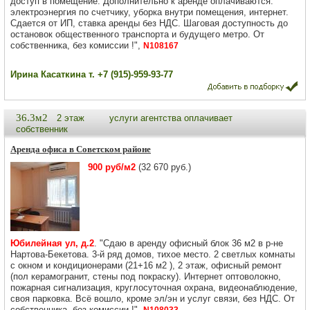
доступ в помещение. Дополнительно к аренде оплачиваются:
электроэнергия по счетчику, уборка внутри помещения, интернет.
Сдается от ИП, ставка аренды без НДС. Шаговая доступность до
остановок общественного транспорта и будущего метро. От
собственника, без комиссии !",
N108167
Ирина Касаткина т. +7 (915)-959-93-77
36.3м2
2 этаж
услуги агентства оплачивает
собственник
Аренда офиса в Советском районе
900 руб/м2
(32 670 руб.)
Юбилейная ул, д.2
. "Сдаю в аренду офисный блок 36 м2 в р-не
Нартова-Бекетова. 3-й ряд домов, тихое место. 2 светлых комнаты
с окном и кондиционерами (21+16 м2 ), 2 этаж, офисный ремонт
(пол керамогранит, стены под покраску). Интернет оптоволокно,
пожарная сигнализация, круглосуточная охрана, видеонаблюдение,
своя парковка. Всё вошло, кроме эл/эн и услуг связи, без НДС. От
собственника, без комиссии !",