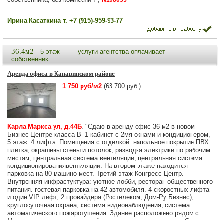
N108033
Ирина Касаткина т. +7 (915)-959-93-77
36.4м2
5 этаж
услуги агентства оплачивает
собственник
Аренда офиса в Канавинском районе
1 750 руб/м2
(63 700 руб.)
Карла Маркса ул, д.44Б
. "Сдаю в аренду офис 36 м2 в новом
Бизнес Центре класса В. 1 кабинет с 2мя окнами и кондиционером,
5 этаж, 4 лифта. Помещения с отделкой: напольное покрытие ПВХ
плитка, окрашены стены и потолок, разводка электрики по рабочим
местам, центральная система вентиляции, центральная система
кондиционированиявентиляции. На втором этаже находится
парковка на 80 машино-мест. Третий этаж Конгресс Центр.
Внутренняя инфрастуктура: уютное лобби, ресторан общественного
питания, гостевая парковка на 42 автомобиля, 4 скоростных лифта
и один VIP лифт, 2 провайдера (Ростелеком, Дом-Ру Бизнес),
круглосуточная охрана, система видеонаблюдения, система
автоматического пожаротушения. Здание расположено рядом с