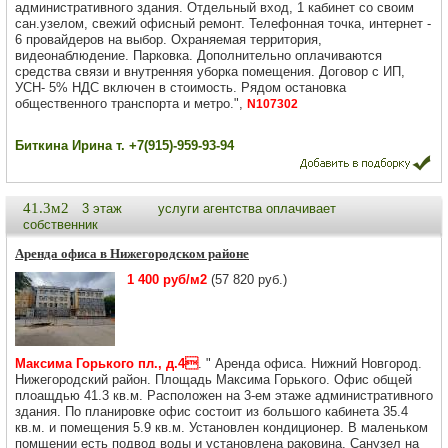
административного здания. Отдельный вход, 1 кабинет со своим
сан.узелом, свежий офисный ремонт. Телефонная точка, интернет -
6 провайдеров на выбор. Охраняемая территория,
видеонаблюдение. Парковка. Дополнительно оплачиваются
средства связи и внутренняя уборка помещения. Договор с ИП,
УСН- 5% НДС включен в стоимость. Рядом остановка
общественного транспорта и метро.",
N107302
Биткина Ирина т. +7(915)-959-93-94
41.3м2
3 этаж
услуги агентства оплачивает
собственник
Аренда офиса в Нижегородском районе
1 400 руб/м2
(57 820 руб.)
Максима Горького пл., д.4
. " Аренда офиса. Нижний Новгород.
Нижегородский район. Площадь Максима Горького. Офис общей
плоащдью 41.3 кв.м. Расположен на 3-ем этаже административного
здания. По планировке офис состоит из большого кабинета 35.4
кв.м. и помещения 5.9 кв.м. Установлен кондиционер. В маленьком
помщении есть подвод воды и установлена раковина. Санузел на