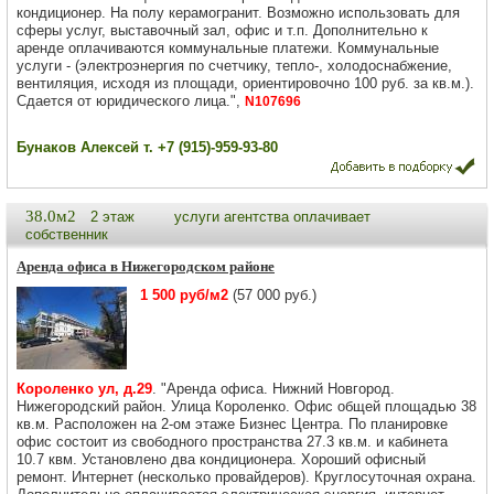
кондиционер. На полу керамогранит. Возможно использовать для
сферы услуг, выставочный зал, офис и т.п. Дополнительно к
аренде оплачиваются коммунальные платежи. Коммунальные
услуги - (электроэнергия по счетчику, тепло-, холодоснабжение,
вентиляция, исходя из площади, ориентировочно 100 руб. за кв.м.).
Сдается от юридического лица.",
N107696
Бунаков Алексей т. +7 (915)-959-93-80
38.0м2
2 этаж
услуги агентства оплачивает
собственник
Аренда офиса в Нижегородском районе
1 500 руб/м2
(57 000 руб.)
Короленко ул, д.29
. "Аренда офиса. Нижний Новгород.
Нижегородский район. Улица Короленко. Офис общей площадью 38
кв.м. Расположен на 2-ом этаже Бизнес Центра. По планировке
офис состоит из свободного пространства 27.3 кв.м. и кабинета
10.7 квм. Установлено два кондиционера. Хороший офисный
ремонт. Интернет (несколько провайдеров). Круглосуточная охрана.