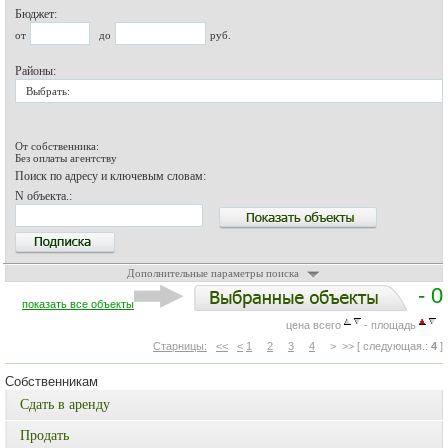
Бюджет:
от
до
руб.
Районы:
Выбрать:
От собственника:
Без оплаты агентству
Поиск по адресу и ключевым словам:
N объекта.:
Дополнительные параметры поиска
- 0
показать все объекты
цена всего
- площадь
Старницы:
<<
<
1
2
3
4
> >> [ следующая.:
4
]
Собственникам
Сдать в аренду
Продать