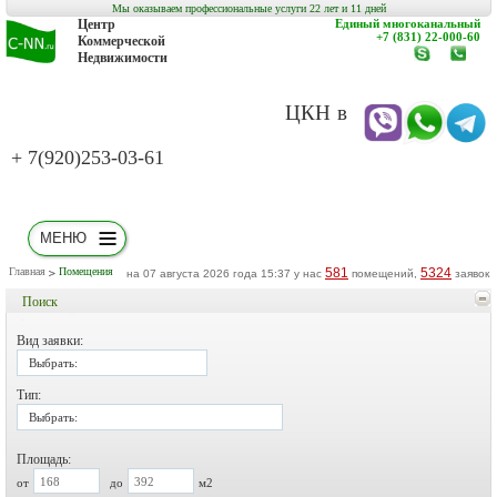
Мы оказываем профессиональные услуги 22 лет и 11 дней
Центр
Единый многоканальный
+7 (831) 22-000-60
Коммерческой
Недвижимости
www.c-
заказат
nn.ru
обратн
звонок
ЦКН в
+ 7(920)253-03-61
МЕНЮ
Главная
Помещения
581
5324
на 07 августа 2026 года 15:37 у нас
помещений,
заявок
Поиск
Вид заявки:
Выбрать:
Тип:
Выбрать:
Площадь:
от
до
м2