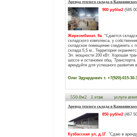
Аренда теплого склада в Канавинско
900 руб/м2
(585 00
Жиркомбинат. 8а
. "Сдается складс
складского комплекса, у собственни
складское помещение соединить с 
склада 5,5 м., Территория охраняетс
Эл. мощности 200 кВт. Хорошая тран
шоссе и остановки общ. Транспорта.
арендуйте для успешного развития в
Олег Эдуардович т. +7(920)-015-30-
550.0м2
1 этаж
услуги аген
Аренда теплого склада в Канавинско
850 руб/м2
(467 50
Кузбасская ул, д.1Г
. "Сдаю в аренд