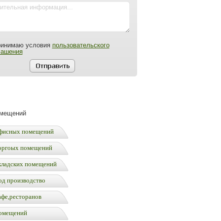
ринимаю условия
пользовательского
лашения
омещений
фисных помещений
оргоых помещений
кладских помещений
од производство
афе,ресторанов
омещений