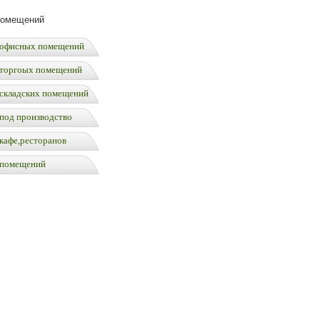
помещений
офисных помещений
торгоых помещений
складских помещений
под производство
кафе,ресторанов
 помещений