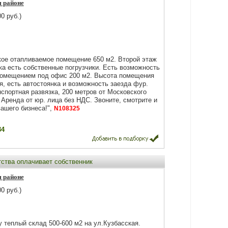
м районе
0 руб.)
кое отапливаемое помещение 650 м2. Второй этаж
ка есть собственные погрузчики. Есть возможность
помещением под офис 200 м2. Высота помещения
я, есть автостоянка и возможность заезда фур.
спортная развязка, 200 метров от Московского
 Аренда от юр. лица без НДС. Звоните, смотрите и
ашего бизнеса!",
N108325
34
тства оплачивает собственник
м районе
0 руб.)
у теплый склад 500-600 м2 на ул.Кузбасская.