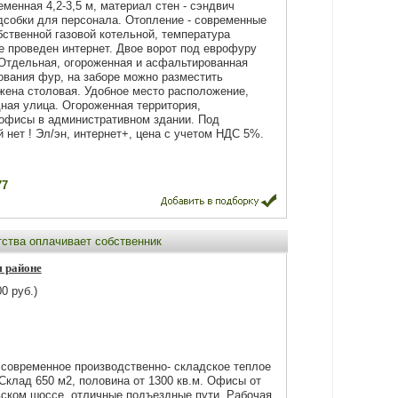
менная 4,2-3,5 м, материал стен - сэндвич
дсобки для персонала. Отопление - современные
бственной газовой котельной, температура
е проведен интернет. Двое ворот под еврофуру
 Отдeльная, огороженная и асфальтировaнная
вания фур, на заборе можно разместить
ена столовая. Удoбнoe место расположение,
ная улица. Огороженная территория,
 офисы в административном здании. Под
 нет ! Эл/эн, интернет+, цена с учетом НДС 5%.
77
тства оплачивает собственник
м районе
0 руб.)
 современное производственно- складское теплое
Склад 650 м2, половина от 1300 кв.м. Офисы от
вском шоссе, отличные подъездные пути. Рабочая