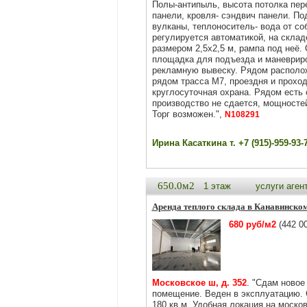
Полы-антипыль, высота потолка пере
панели, кровля- сэндвич панели. По
вулканы, теплоноситель- вода от со
регулируется автоматикой, на склад
размером 2,5х2,5 м, рампа под неё.
плoщaдка для подъезда и маневриро
рекламную вывеску. Рядом располож
рядом трасса М7, проездня и проход
круглосуточная охрана. Рядом есть
производство не сдается, мощностей
Торг возможен.",
N108291
Ирина Касаткина т. +7 (915)-959-93-
650.0м2
1 этаж
услуги аген
Аренда теплого склада в Канавинско
680 руб/м2
(442 00
Московское ш, д. 352
. "Сдам новое
помещение. Веден в эксплуатацию. 
180 кв.м. Удобная локация на моско