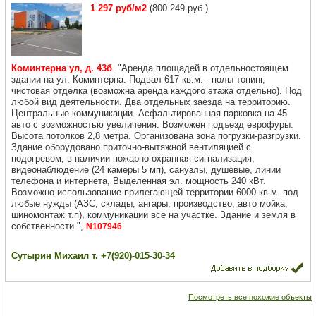
1 297 руб/м2
(800 249 руб.)
Коминтерна ул, д. 43б
. "Аренда площадей в отдельностоящем
здании на ул. Коминтерна. Подвал 617 кв.м. - полы топинг,
чистовая отделка (возможна аренда каждого этажа отдельно). Под
любой вид деятельности. Два отдельных заезда на территорию.
Центральные коммуникации. Асфальтированная парковка на 45
авто с возможностью увеличения. Возможен подъезд еврофуры.
Высота потолков 2,8 метра. Организована зона погрузки-разгрузки.
Здание оборудовано приточно-вытяжной вентиляцией с
подогревом, в наличии пожарно-охранная сигнализация,
видеонаблюдение (24 камеры 5 мп), санузлы, душевые, линии
телефона и интернета, Выделенная эл. мощность 240 кВт.
Возможно использование прилегающей территории 6000 кв.м. под
любые нужды (АЗС, склады, ангары, производство, авто мойка,
шиномонтаж т.п), коммуникации все на участке. Здание и земля в
собственности.",
N107946
Сутырин Михаил т. +7(920)-015-30-34
Посмотреть все похожие объекты