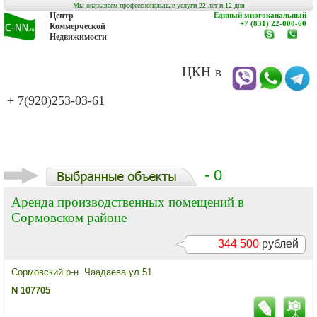
Мы оказываем профессиональные услуги 22 лет и 12 дня
Центр
Единый многоканальный
+7 (831) 22-000-60
Коммерческой
Недвижимости
www.c-
заказат
nn.ru
обратн
звонок
ЦКН в
+ 7(920)253-03-61
- 0
Аренда производственных помещений в
Сормовском районе
344 500
рублей
Сормовский р-н. Чаадаева ул.51
N 107705