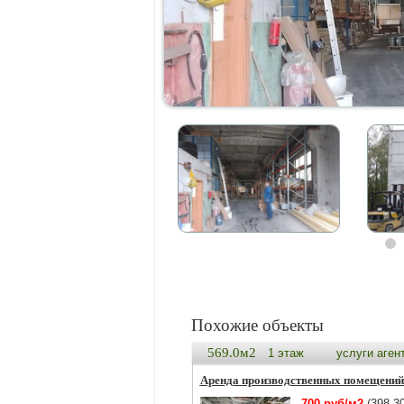
Похожие объекты
569.0м2
1 этаж
услуги аген
Аренда производственных помещений
700 руб/м2
(398 30