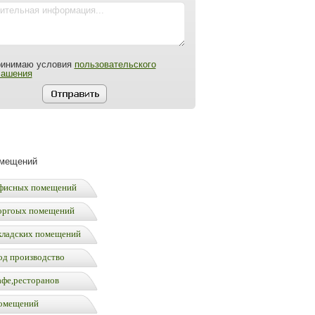
ринимаю условия
пользовательского
лашения
омещений
фисных помещений
оргоых помещений
кладских помещений
од производство
афе,ресторанов
омещений