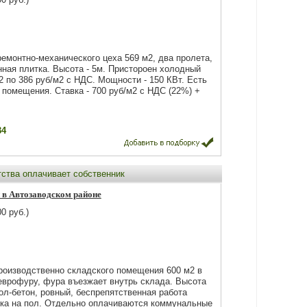
емонтно-механического цеха 569 м2, два пролета,
унная плитка. Высота - 5м. Пристороен холодный
2 по 386 руб/м2 с НДС. Мощности - 150 КВт. Есть
помещения. Ставка - 700 руб/м2 с НДС (22%) +
34
тства оплачивает собственник
 в Автозаводском районе
0 руб.)
производственно складского помещения 600 м2 в
 еврофуру, фура въезжает внутрь склада. Высота
Пол-бетон, ровный, беспрепятственная работа
зка на пол. Отдельно оплачиваются коммунальные