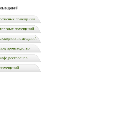
помещений
офисных помещений
торгоых помещений
складских помещений
под производство
кафе,ресторанов
 помещений