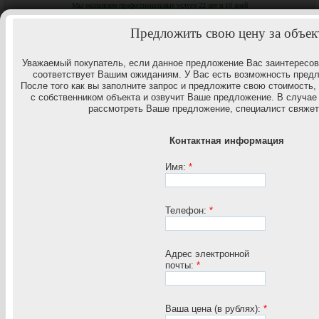
Мы оказываем профессиональные услуги 22 лет и 10 дней
Центр
Единый многоканальный
+7 (831) 22-000-60
Коммерческой
Предложить свою цену за объек
Недвижимости
www.c-
заказат
nn.ru
обратн
звонок
Уважаемый покупатель, если данное предложение Вас заинтересова
ЦКН в
соответствует Вашим ожиданиям. У Вас есть возможность предл
После того как вы заполните запрос и предложите свою стоимость,
с собственником объекта и озвучит Ваше предложение. В случае 
+ 7(920)253-03-61
рассмотреть Ваше предложение, специалист свяжет
Контактная информация
Имя:
*
- 0
Продажа теплого склада в Канавинском районе
Телефон:
*
749 998 571
рублей
Адрес электронной
почты:
*
Канавинский р-н. Комсомольское ш, д. 16
N 107746
Ваша цена (в рублях):
*