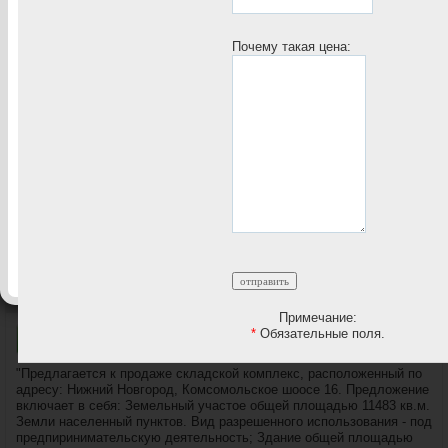
Стоимость
Почему такая цена:
объекта:
749 998 571
руб.
Стоимость кв.м.:
125938
руб.
Общая площадь:
5955.3
кв.м.
Этаж:
1 этаж
услуги агентства оплачивает собственник
Примечание:
*
Обязательные поля.
Описание
"Предлагается к продаже складской комплекс, расположенный по
адресу: Нижний Новгород, Комсомольское шоосе 16. Предложение
включает в себя: Земельный участое общей площадью 11483 кв.м.
Земли населенный пунктов. Вид разрешенного использования - под
предпиринимательскую деятельность; Здание общей площадью