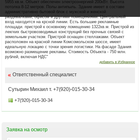
5955 кв.м. Объект обеспечен электроэнергией 200кВт. Высота
потолка 8-12 метров. Полы антипыль. Здание имеет в составе
административно бытовой блок с мужской и женской
раздевалками, офисом и другими помещениями. Центральный
вход находится на крсной линии. Есть большие рекламные
площади. пристрой к основному помещению 1322кв.м. Пристрой из
лекгких быстровозводимых конструкций без прочных связей с
земельным участком. Пристрой оснащен стеллажами. Объект
расположен на красной линии Комсомольском шоссе, имеет
идеальную локацию с точки зрения логистики. На фасаде Здания
возможно размещение рекламы. Стоимость Объекта - 750 млн.
рублей, включая НДС"
добавить в Избранное
Ответственный специалист
Сутырин Михаил т. +7(920)-015-30-34
+7(920)-015-30-34
Заявка на осмотр