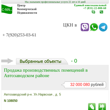
Мы оказываем профессиональные услуги 22 лет и 10 дней
Центр
Единый многоканальный
+7 (831) 22-000-60
Коммерческой
Недвижимости
www.c-
заказат
nn.ru
обратн
звонок
ЦКН в
+ 7(920)253-03-61
- 0
Продажа производственных помещений в
Автозаводском районе
32 000 080
рублей
Автозаводский р-н. Ул.Нарвская , д. 5
N 108050