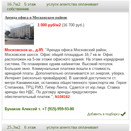
16.7м2
5 этаж
услуги агентства оплачивает
собственник
Аренда офиса в Московском районе
1 000 руб/м2
(16 700 руб.)
Московское ш., д.85
. "Аренда офиса Московский район,
Московское шоссе. Офис общей площадью 16,7 кв.м. Офис
расположен на 5-ом этаже офисного здания. На этаже коридорная
система. По планировке одним кабинетом. Высокий потолок.
Большое окно. Коммунальные платежи вошли в стоимость
арендной платы. Дополнительно оплачивается эл.энергия, уборка.
Интернет (несколько провайдеров). В шаговой доступности ст.
метро Канавинская, остановка общественного транспорта им. Героя
Степанова, ТРЦ РИО, Гипер Лента. Сдается от юр.лица. Ставка
аренды без НДС. По договру аренды предусмотрен
обеспечительный платеж.",
N108162
Бунаков Алексей т. +7 (915)-959-93-80
25.3м2
6 этаж
услуги агентства оплачивает