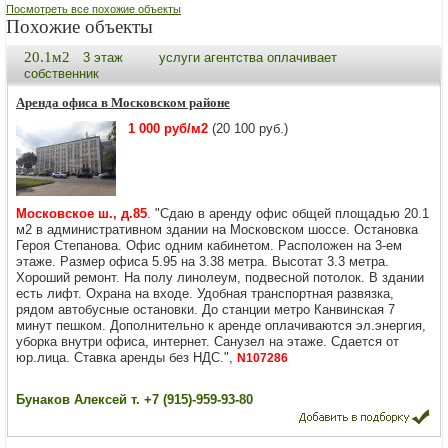
Посмотреть все похожие объекты
Похожие объекты
20.1м2
3 этаж
услуги агентства оплачивает
собственник
Аренда офиса в Московском районе
1 000 руб/м2
(20 100 руб.)
Московское ш., д.85
. "Сдаю в аренду офис общей площадью 20.1
м2 в административном здании на Московском шоссе. Остановка
Героя Степанова. Офис одним кабинетом. Расположен на 3-ем
этаже. Размер офиса 5.95 на 3.38 метра. Высотат 3.3 метра.
Хороший ремонт. На полу линолеум, подвесной потолок. В здании
есть лифт. Охрана на входе. Удобная транспортная развязка,
рядом автобусные остановки. До станции метро Канвинская 7
минут пешком. Дополнительно к аренде оплачиваются эл.энергия,
уборка внутри офиса, интернет. Санузел на этаже. Сдается от
юр.лица. Ставка аренды без НДС.",
N107286
Бунаков Алексей т. +7 (915)-959-93-80