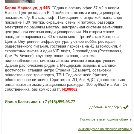
Карла Маркса ул, д.44Б
. "Сдаю в аренду офис 37 м2 в новом
Бизнес Центре класса В. 1 кабинет с окнами и кондиционером,
несколько с/у, 8 этаж, лифт. Помещения с отделкой: напольное
покрытие ПВХ плитка, окрашены стены и потолок, разводка
электрики по рабочим местам, центральная система вентиляции,
центральная система кондиционирования. На втором этаже
находится парковка на 80 машино-мест. Третий этаж Конгресс
Центр. Внутренняя инфрастуктура: уютное лобби, ресторан
общественного питания, гостевая парковка на 42 автомобиля, 4
скоростных лифта и один VIP лифт, 2 провайдера (Ростелеком,
Дом-Ру Бизнес), круглосуточная охрана, система
видеонаблюдения, система автоматического пожаротушения.
Здание расположено рядом с Мещерским озером, в шаговой
доступости: станция метро Стрелка (12 минут), остановки
общественного транспорта, ТРЦ Седьмое небо (фитнес,
общественное питание). Сдается от ИП, без НДС. Дополнительно
оплачиваются эксплуатационные расходы - 100 руб/м2 и эл/эн. От
собственника, без комиссии !",
N108062
Ирина Касаткина т. +7 (915)-959-93-77
Посмотреть все похожие объекты
<<<Вернуться на главную страницу