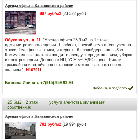
Аренда офиса в Канавинском районе
897 руб/м2
(23 322 руб.)
Обухова ул., д. 11
. "Аренда офиса 25,9 м2 на 1 этаже
административного здания. 1 кабинет, свежий ремонт, сан.узел на
этаже. Телефонные точки, интернет - 6 провайдеров на выбор.
Коммунальные платежи входят в аренду + средства связи, уборка
и электроэнергия. Договор с ИП, УСН 5% НДС в цене. Рядом
трамвайная и автобусная остановки и метро. Парковка перед
зданием.",
N107911
Биткина Ирина т. +7(915)-959-93-94
25.6м2
2 этаж
услуги агентства оплачивает
собственник
Аренда офиса в Канавинском районе
781 руб/м2
(19 994 руб.)