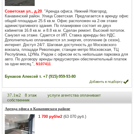
Советская ул., д.20
. "Аренда офиса. Нижний Новгород.
Канавинский район. Улица Советская. Предлагается в аренду офис
общей площадью 25.6 кв.м. Офис расположен на 2-ом этаже
адмнистративного здания. По планировке состоит из двух
кабинетов 16.8 кв.м. и 8.8 кв.м. Сделан ремонт. Высокий потолок.
Санузел на этаже. Сдается от ИП. Ставка аренрды без НДС.
Дополнительно оплачиваются эл.энергия, отопление (в сезон),
интернет. Доступ 24/7. Шаговая доступность до Московского
вокзала, площади Революции, станции метро Московская, ТЦ
Республика, ЦУМа. Рядом с офисом есть небольшая парковка для
авто. По договору аренды предусмотрен обеспечительный платеж
за одни месяц.",
N107411
Бунаков Алексей т. +7 (915)-959-93-80
37.1м2
8 этаж
услуги агентства оплачивает
собственник
Аренда офиса в Канавинском районе
1 700 руб/м2
(63 070 руб.)