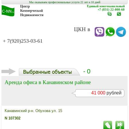
Мы оказываем профессиональные услуги 22 лет и 10 дней
Центр
Единый многоканальный
+7 (831) 22-000-60
Коммерческой
Недвижимости
www.c-
заказат
nn.ru
обратн
звонок
ЦКН в
+ 7(920)253-03-61
- 0
Аренда офиса в Канавинском районе
41 000
рублей
Канавинский р-н. Обухова ул. 15
N 107302