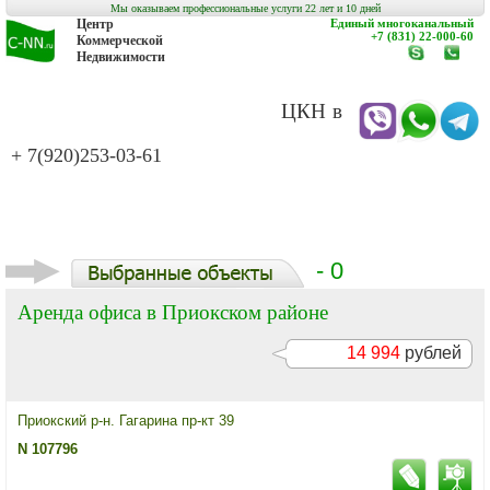
Мы оказываем профессиональные услуги 22 лет и 10 дней
Центр
Единый многоканальный
+7 (831) 22-000-60
Коммерческой
Недвижимости
www.c-
заказат
nn.ru
обратн
звонок
ЦКН в
+ 7(920)253-03-61
- 0
Аренда офиса в Приокском районе
14 994
рублей
Приокский р-н. Гагарина пр-кт 39
N 107796