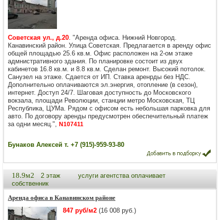
Советская ул., д.20
. "Аренда офиса. Нижний Новгород.
Канавинский район. Улица Советская. Предлагается в аренду офис
общей площадью 25.6 кв.м. Офис расположен на 2-ом этаже
адмнистративного здания. По планировке состоит из двух
кабинетов 16.8 кв.м. и 8.8 кв.м. Сделан ремонт. Высокий потолок.
Санузел на этаже. Сдается от ИП. Ставка аренрды без НДС.
Дополнительно оплачиваются эл.энергия, отопление (в сезон),
интернет. Доступ 24/7. Шаговая доступность до Московского
вокзала, площади Революции, станции метро Московская, ТЦ
Республика, ЦУМа. Рядом с офисом есть небольшая парковка для
авто. По договору аренды предусмотрен обеспечительный платеж
за одни месяц.",
N107411
Бунаков Алексей т. +7 (915)-959-93-80
18.9м2
2 этаж
услуги агентства оплачивает
собственник
Аренда офиса в Канавинском районе
847 руб/м2
(16 008 руб.)