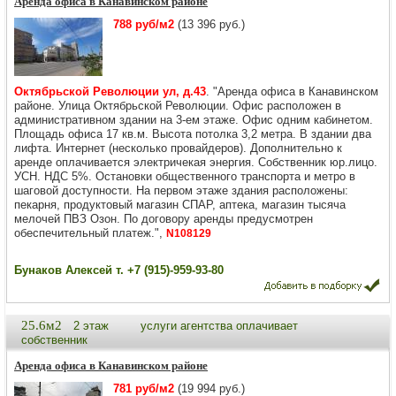
Аренда офиса в Канавинском районе
788 руб/м2
(13 396 руб.)
Октябрьской Революции ул, д.43
. "Аренда офиса в Канавинском
районе. Улица Октябрьской Революции. Офис расположен в
административном здании на 3-ем этаже. Офис одним кабинетом.
Площадь офиса 17 кв.м. Высота потолка 3,2 метра. В здании два
лифта. Интернет (несколько провайдеров). Дополнительно к
аренде оплачивается электричекая энергия. Собственник юр.лицо.
УСН. НДС 5%. Остановки общественного транспорта и метро в
шаговой доступности. На первом этаже здания расположены:
пекарня, продуктовый магазин СПАР, аптека, магазин тысяча
мелочей ПВЗ Озон. По договору аренды предусмотрен
обеспечительный платеж.",
N108129
Бунаков Алексей т. +7 (915)-959-93-80
25.6м2
2 этаж
услуги агентства оплачивает
собственник
Аренда офиса в Канавинском районе
781 руб/м2
(19 994 руб.)