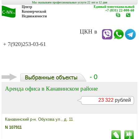
Мы оказываем профессиональные услуги 22 лет и 12 дня
Центр
Единый многоканальный
+7 (831) 22-000-60
Коммерческой
Недвижимости
www.c-
заказат
nn.ru
обратн
звонок
ЦКН в
+ 7(920)253-03-61
- 0
Аренда офиса в Канавинском районе
23 322
рублей
Канавинский р-н. Обухова ул., д. 11
N 107911