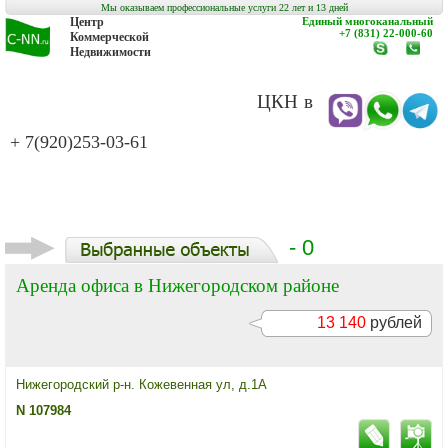
Мы оказываем профессиональные услуги 22 лет и 13 дней
Центр
Единый многоканальный
+7 (831) 22-000-60
Коммерческой
Недвижимости
www.c-
заказат
nn.ru
обратн
звонок
ЦКН в
+ 7(920)253-03-61
- 0
Аренда офиса в Нижегородском районе
13 140
рублей
Нижегородский р-н. Кожевенная ул, д.1А
N 107984