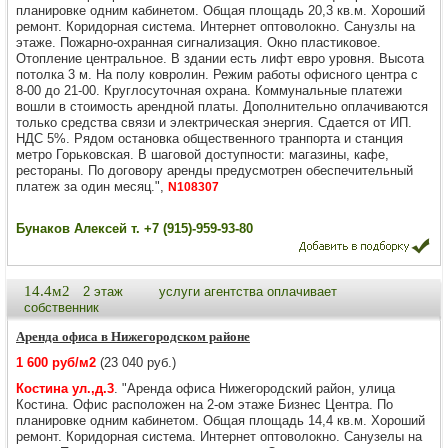
планировке одним кабинетом. Общая площадь 20,3 кв.м. Хороший
ремонт. Коридорная система. Интернет оптоволокно. Санузлы на
этаже. Пожарно-охранная сигнализация. Окно пластиковое.
Отопление центральное. В здании есть лифт евро уровня. Высота
потолка 3 м. На полу ковролин. Режим работы офисного центра с
8-00 до 21-00. Круглосуточная охрана. Коммунальные платежи
вошли в стоимость арендной платы. Дополнительно оплачиваются
только средства связи и электрическая энергия. Сдается от ИП.
НДС 5%. Рядом остановка общественного транпорта и станция
метро Горьковская. В шаговой доступности: магазины, кафе,
рестораны. По договору аренды предусмотрен обеспечительный
платеж за один месяц.",
N108307
Бунаков Алексей т. +7 (915)-959-93-80
14.4м2
2 этаж
услуги агентства оплачивает
собственник
Аренда офиса в Нижегородском районе
1 600 руб/м2
(23 040 руб.)
Костина ул.,д.3
. "Аренда офиса Нижегородский район, улица
Костина. Офис расположен на 2-ом этаже Бизнес Центра. По
планировке одним кабинетом. Общая площадь 14,4 кв.м. Хороший
ремонт. Коридорная система. Интернет оптоволокно. Санузелы на