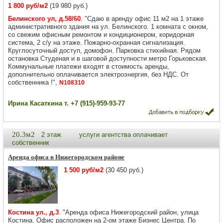
1 800 руб/м2
(19 980 руб.)
Белинского ул, д.58/60
. "Сдаю в аренду офис 11 м2 на 1 этаже
административного здания на ул. Белинского. 1 комната с окном,
со свежим офисным ремонтом и кондиционером, коридорная
система, 2 с/у на этаже. Пожарно-охранная сигнализация.
Круглосуточный доступ, домофон. Парковка стихийная. Рядом
остановка Студеная и в шаговой доступности метро Горьковская.
Коммунальные платежи входят в стоимость аренды,
дополнительно оплачивается электроэнергия, без НДС. От
собственника !",
N108310
Ирина Касаткина т. +7 (915)-959-93-77
20.3м2
2 этаж
услуги агентства оплачивает
собственник
Аренда офиса в Нижегородском районе
1 500 руб/м2
(30 450 руб.)
Костина ул., д.3
. "Аренда офиса Нижегородский район, улица
Костина. Офис расположен на 2-ом этаже Бизнес Центра. По