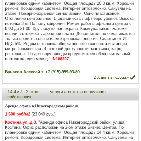
планировке одним кабинетом. Общая площадь 20,3 кв.м. Хороший
ремонт. Коридорная система. Интернет оптоволокно. Санузлы на
этаже. Пожарно-охранная сигнализация. Окно пластиковое.
Отопление центральное. В здании есть лифт евро уровня. Высота
потолка 3 м. На полу ковролин. Режим работы офисного центра с
8-00 до 21-00. Круглосуточная охрана. Коммунальные платежи
вошли в стоимость арендной платы. Дополнительно оплачиваются
только средства связи и электрическая энергия. Сдается от ИП.
НДС 5%. Рядом остановка общественного транпорта и станция
метро Горьковская. В шаговой доступности: магазины, кафе,
рестораны. По договору аренды предусмотрен обеспечительный
платеж за один месяц.",
N108307
Бунаков Алексей т. +7 (915)-959-93-80
14.4м2
2 этаж
услуги агентства оплачивает
собственник
Аренда офиса в Нижегородском районе
1 600 руб/м2
(23 040 руб.)
Костина ул.,д.3
. "Аренда офиса Нижегородский район, улица
Костина. Офис расположен на 2-ом этаже Бизнес Центра. По
планировке одним кабинетом. Общая площадь 14,4 кв.м. Хороший
ремонт. Коридорная система. Интернет оптоволокно. Санузелы на