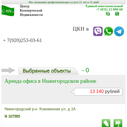
Мы оказываем профессиональные услуги 22 лет и 13 дней
Центр
Единый многоканальный
+7 (831) 22-000-60
Коммерческой
Недвижимости
www.c-
заказат
nn.ru
обратн
звонок
ЦКН в
+ 7(920)253-03-61
- 0
Аренда офиса в Нижегородском районе
13 140
рублей
Нижегородский р-н. Кожевенная ул, д.1А
N 107985