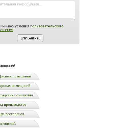
ринимаю условия
пользовательского
лашения
омещений
фисных помещений
оргоых помещений
кладских помещений
од производство
афе,ресторанов
омещений