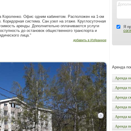
а Короленко. Офис одним кабинетом. Расположен на 1-ом
. Коридорная система. Сан.узел на этаже. Круглосуточная
тоимость аренды. Дополнительно оплачиваются услуги
Я п
оступность до остановок общественного транспорта и
сог
идического лица."
добавить в Избранное
Аренда п
Аренда о
Аренда т
Аренда с
Аренда п
Аренда к
Аренда п