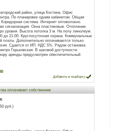
егородский район, улица Костина. Офис
ентра. По планировке одним кабинетом. Общая
 Коридорная система. Интернет оптоволокно.
ая сигнализация. Окна пластиковые. Отопление
ро уровня. Высота потолка 3 м. На полу линолеум.
00 до 21-00. Круглосуточная охрана. Коммунальные
й платы. Дополнительно оплачиваются только
ргия. Сдается от ИП. НДС 5%. Рядом остановка
метро Горьковская. В шаговой доступности:
овору аренды предусмотрен обеспечительный
80
ства оплачивает собственник
не
50 руб.)