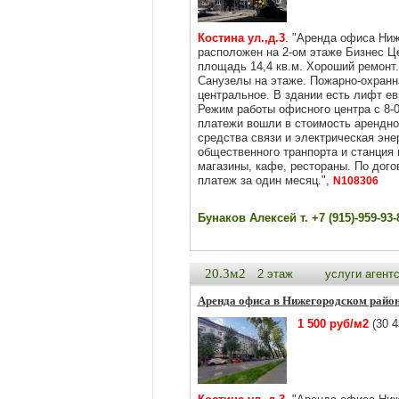
Костина ул.,д.3
. "Аренда офиса Ниж
расположен на 2-ом этаже Бизнес Ц
площадь 14,4 кв.м. Хороший ремонт.
Санузелы на этаже. Пожарно-охранн
центральное. В здании есть лифт ев
Режим работы офисного центра с 8-
платежи вошли в стоимость арендно
средства связи и электрическая эне
общественного транпорта и станция 
магазины, кафе, рестораны. По дог
платеж за один месяц.",
N108306
Бунаков Алексей т. +7 (915)-959-93-
20.3м2
2 этаж
услуги агент
Аренда офиса в Нижегородском райо
1 500 руб/м2
(30 4