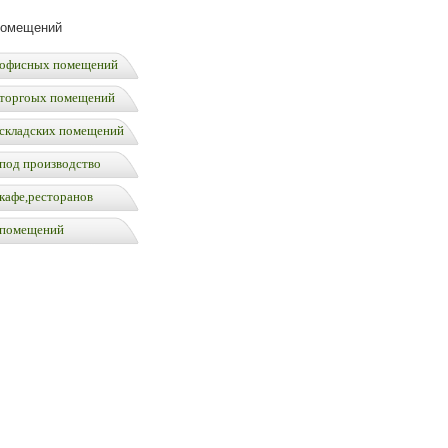
помещений
офисных помещений
торгоых помещений
складских помещений
под производство
кафе,ресторанов
 помещений