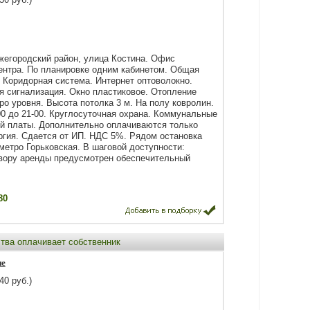
жегородский район, улица Костина. Офис
ентра. По планировке одним кабинетом. Общая
 Коридорная система. Интернет оптоволокно.
я сигнализация. Окно пластиковое. Отопление
ро уровня. Высота потолка 3 м. На полу ковролин.
00 до 21-00. Круглосуточная охрана. Коммунальные
й платы. Дополнительно оплачиваются только
ргия. Сдается от ИП. НДС 5%. Рядом остановка
метро Горьковская. В шаговой доступности:
овору аренды предусмотрен обеспечительный
80
ства оплачивает собственник
не
40 руб.)