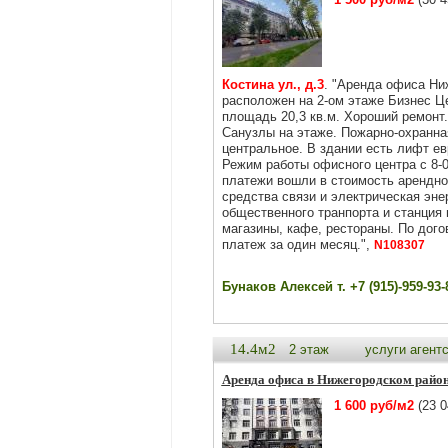
Костина ул., д.3
. "Аренда офиса Ни
расположен на 2-ом этаже Бизнес Ц
площадь 20,3 кв.м. Хороший ремонт.
Санузлы на этаже. Пожарно-охранна
центральное. В здании есть лифт ев
Режим работы офисного центра с 8-
платежи вошли в стоимость арендно
средства связи и электрическая эне
общественного транпорта и станция 
магазины, кафе, рестораны. По дог
платеж за один месяц.",
N108307
Бунаков Алексей т. +7 (915)-959-93-
14.4м2
2 этаж
услуги агент
Аренда офиса в Нижегородском райо
1 600 руб/м2
(23 0