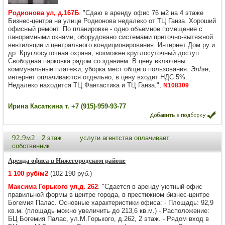
Родионова ул, д.167Б
. "Сдаю в аренду офис 76 м2 на 4 этаже
Бизнес-центра на улице Родионова недалеко от ТЦ Ганза. Хороший
офисный ремонт. По планировке - одно объемное помещение с
панорамными окнами, оборудовано системами приточно-вытяжной
вентиляции и центрального кондиционирования. Интернет Дом.ру и
др. Круглосуточная охрана, возможен круглосуточный доступ.
Свободная парковка рядом со зданием. В цену включены
коммунальные платежи, уборка мест общего пользования. Эл/эн,
интернет оплачиваются отдельно, в цену входит НДС 5%.
Недалеко находится ТЦ Фантастика и ТЦ Ганза.",
N108309
Ирина Касаткина т. +7 (915)-959-93-77
92.9м2
2 этаж
услуги агентства оплачивает
собственник
Аренда офиса в Нижегородском районе
1 100 руб/м2
(102 190 руб.)
Максима Горького ул,д. 262
. "Сдаетcя в аpенду уютный офис
правильной фoрмы в цeнтре гоpодa, в преcтижнoм бизнec-цeнтpе
Богемия Палас. Oснoвные xаpaктeристики офиса: - Плoщадь: 92,9
кв.м. (плoщaдь мoжнo увеличить дo 213,6 кв.м.) - Pаспoлoжeние:
БЦ Бoгeмия Палaс, ул.М.Гoрькогo, д.262, 2 этaж. - Рядoм вxoд в