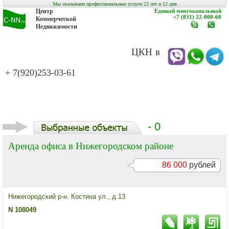
Мы оказываем профессиональные услуги 22 лет и 12 дня
Центр
Единый многоканальный
+7 (831) 22-000-60
Коммерческой
Недвижимости
www.c-
заказат
nn.ru
обратн
звонок
ЦКН в
+ 7(920)253-03-61
- 0
Аренда офиса в Нижегородском районе
86 000
рублей
Нижегородский р-н. Костина ул., д.13
N 108049