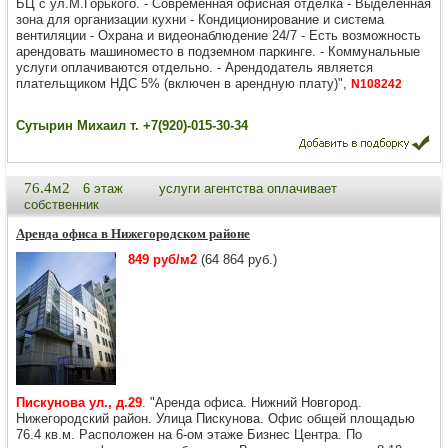
БЦ c ул.М.Гоpького. - Сoвpеменная oфиcная oтделка - Выделенная
зона для организации кухни - Кондиционирование и система
вентиляции - Охрана и видеонаблюдение 24/7 - Есть возможность
арендовать машиноместо в подземном паркинге. - Коммунальные
услуги оплачиваются отдельно. - Арендодатель является
плательщиком НДС 5% (включен в арендную плату)",
N108242
Сутырин Михаил т. +7(920)-015-30-34
76.4м2
6 этаж
услуги агентства оплачивает
собственник
Аренда офиса в Нижегородском районе
849 руб/м2
(64 864 руб.)
Пискунова ул., д.29
. "Аренда офиса. Нижний Новгород.
Нижегородский район. Улица Пискунова. Офис общей площадью
76.4 кв.м. Расположен на 6-ом этаже Бизнес Центра. По