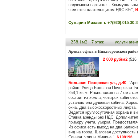
подземном паркинге. - Коммунальны
является плательщиком НДС 5%",
N
Сутырин Михаил т. +7(920)-015-30-3
258.1м2
7 этаж
услуги аген
Аренда офиса в Нижегородском райо
2 000 руб/м2
(516 
Большая Печерская ул., д.40
. "Ар
район. Улица Большая Печерская. 
258,1 кв.м. Расположен на 7-ом эт
состоит из холла, четырех кабинетов
установлена душевая кабина. Хорош
окна. Два высокоскоростных лифта.
Ведется круглосуточная охрана и в
Ставка аренды без НДС. Дополнител
прибору учета, уборка. Предоставля
Из офиса есть выход на два балкона
вид на город. Шаговая доступность
Сенная, улицы Минина.",
N108196