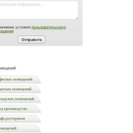
ринимаю условия
пользовательского
лашения
омещений
фисных помещений
оргоых помещений
кладских помещений
од производство
афе,ресторанов
омещений