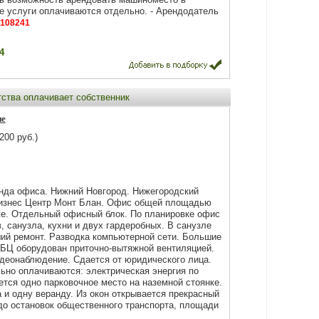
е услуги оплачиваются отдельно. - Арендодатель
108241
4
тства оплачивает собственник
не
200 руб.)
енда офиса. Нижний Новгород. Нижегородский
Бизнес Центр Монт Блан. Офис общей площадью
аже. Отдельный офисный блок. По планировке офис
, санузла, кухни и двух гардеробных. В санузле
ий ремонт. Разводка компьютерной сети. Большие
 БЦ оборудован приточно-вытяжной вентиляцией.
идеонаблюдение. Сдается от юридического лица.
ьно оплачиваются: электрическая энергия по
ется одно парковочное место на наземной стоянке.
 и одну веранду. Из окон открывается прекрасный
 до остановок общественного транспорта, площади