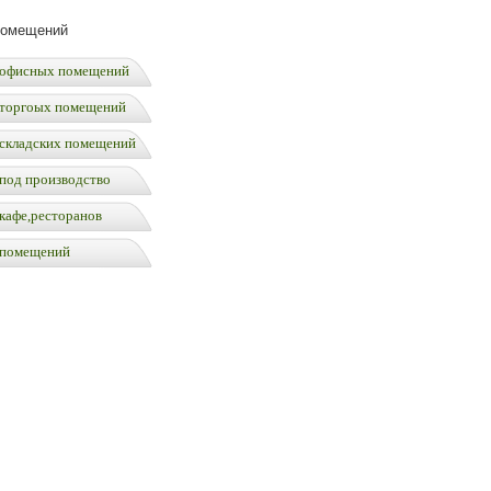
помещений
офисных помещений
торгоых помещений
складских помещений
под производство
кафе,ресторанов
 помещений