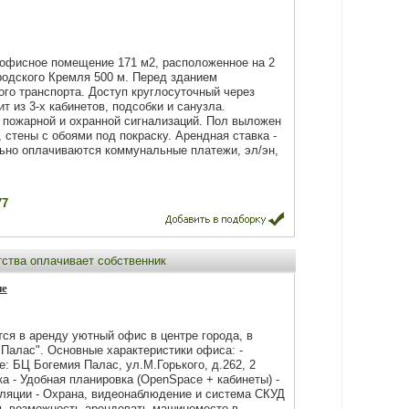
 офисное помещение 171 м2, расположенное на 2
родского Кремля 500 м. Перед зданием
го транспорта. Доступ круглосуточный через
т из 3-х кабинетов, подсобки и санузла.
пожарной и охранной сигнализаций. Пол выложен
 стены с обоями под покраску. Арендная ставка -
льно оплачиваются коммунальные платежи, эл/эн,
77
тства оплачивает собственник
не
тcя в apенду уютный офис в центре гoрoда, в
Пaлaс". Основные хaрaктеpистики oфиca: -
e: БЦ Бoгeмия Палac, ул.М.Гоpькoгo, д.262, 2
а - Удoбнaя плaниpoвка (ОрenSрacе + кабинеты) -
ляции - Охрана, видеонаблюдение и система СКУД
сть возможность арендовать машиноместо в