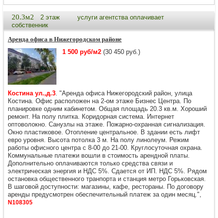
20.3м2
2 этаж
услуги агентства оплачивает
собственник
Аренда офиса в Нижегородском районе
1 500 руб/м2
(30 450 руб.)
Костина ул.,д.3
. "Аренда офиса Нижегородский район, улица
Костина. Офис расположен на 2-ом этаже Бизнес Центра. По
планировке одним кабинетом. Общая площадь 20.3 кв.м. Хороший
ремонт. На полу плитка. Коридорная система. Интернет
оптоволокно. Санузлы на этаже. Пожарно-охранная сигнализация.
Окно пластиковое. Отопление центральное. В здании есть лифт
евро уровня. Высота потолка 3 м. На полу линолеум. Режим
работы офисного центра с 8-00 до 21-00. Круглосуточная охрана.
Коммунальные платежи вошли в стоимость арендной платы.
Дополнительно оплачиваются только средства связи и
электрическая энергия и НДС 5%. Сдается от ИП. НДС 5%. Рядом
остановка общественного транпорта и станция метро Горьковская.
В шаговой доступности: магазины, кафе, рестораны. По договору
аренды предусмотрен обеспечительный платеж за один месяц.",
N108305