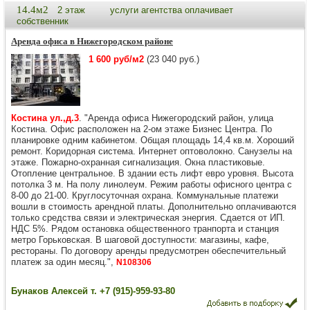
14.4м2
2 этаж
услуги агентства оплачивает
собственник
Аренда офиса в Нижегородском районе
1 600 руб/м2
(23 040 руб.)
Костина ул.,д.3
. "Аренда офиса Нижегородский район, улица
Костина. Офис расположен на 2-ом этаже Бизнес Центра. По
планировке одним кабинетом. Общая площадь 14,4 кв.м. Хороший
ремонт. Коридорная система. Интернет оптоволокно. Санузелы на
этаже. Пожарно-охранная сигнализация. Окна пластиковые.
Отопление центральное. В здании есть лифт евро уровня. Высота
потолка 3 м. На полу линолеум. Режим работы офисного центра с
8-00 до 21-00. Круглосуточная охрана. Коммунальные платежи
вошли в стоимость арендной платы. Дополнительно оплачиваются
только средства связи и электрическая энергия. Сдается от ИП.
НДС 5%. Рядом остановка общественного транпорта и станция
метро Горьковская. В шаговой доступности: магазины, кафе,
рестораны. По договору аренды предусмотрен обеспечительный
платеж за один месяц.",
N108306
Бунаков Алексей т. +7 (915)-959-93-80