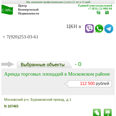
Мы оказываем профессиональные услуги 22 лет и 13 дней
Центр
Единый многоканальный
+7 (831) 22-000-60
Коммерческой
Недвижимости
www.c-
заказат
nn.ru
обратн
звонок
ЦКН в
+ 7(920)253-03-61
- 0
Аренда торговых площадей в Московском районе
112 500
рублей
Московский р-н. Бурнаковский проезд, д.1
N 107465