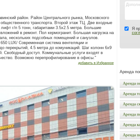
авинский район. Район Центрального рынка, Московского
 общественного транспорта. Второй этаж ТЦ. Две входные
лифт г/п 5 тонн, габаритами 3.5х2.5 метра. Большие
Я п
ложений в ремонт. Пол кермогранит. Большая нагрузка на
сог
зала, нескольких подсобных помещений и санузлов.
650 LUX/ Современная система вентеляции и
о перекрытий, 4.5 метра до комуникаций. Шаг колонн 6х9
й. Свободный доступ. Коммунальные услуги входят в
чество. Возможно перепрофилирование в офисы."
добавить в Избранное
Аренда п
Аренда о
Аренда т
Аренда с
Аренда п
Аренда к
Аренда п