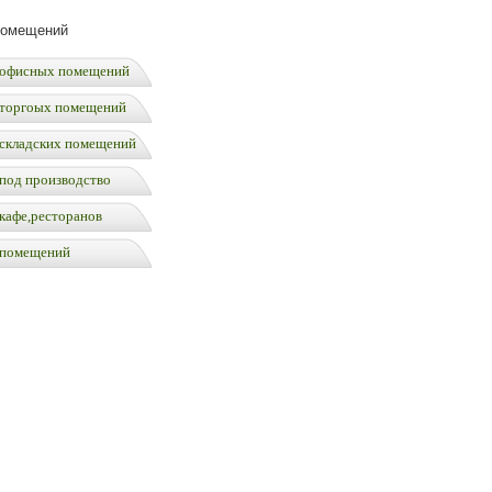
помещений
офисных помещений
торгоых помещений
складских помещений
под производство
кафе,ресторанов
 помещений