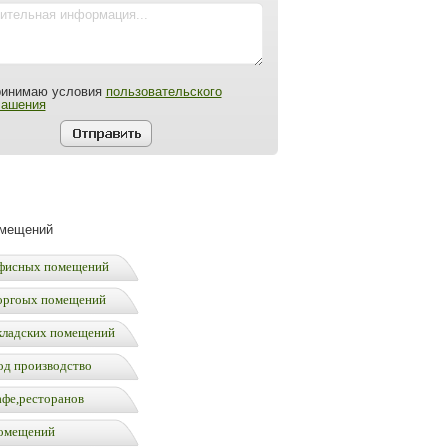
ринимаю условия
пользовательского
лашения
омещений
фисных помещений
оргоых помещений
кладских помещений
од производство
афе,ресторанов
омещений