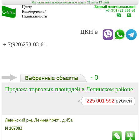
Мы оказываем профессиональные услуги 22 лет и 13 дней
Центр
Единый многоканальный
+7 (831) 22-000-60
Коммерческой
Недвижимости
www.c-
заказат
nn.ru
обратн
звонок
ЦКН в
+ 7(920)253-03-61
- 0
Продажа торговых площадей в Ленинском районе
225 001 592
рублей
Ленинский р-н. Ленина пр-кт., д.45а
N 107083