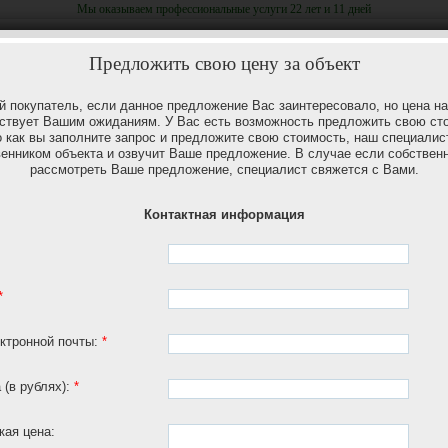
Мы оказываем профессиональные услуги 22 лет и 11 дней
в
+ 7(920)253-03-61
Предложить свою цену за объект
 покупатель, если данное предложение Вас заинтересовало, но цена на
ствует Вашим ожиданиям. У Вас есть возможность предложить свою ст
о как вы заполните запрос и предложите свою стоимость, наш специалис
венником объекта и озвучит Ваше предложение. В случае если собственн
рассмотреть Ваше предложение, специалист свяжется с Вами.
дском районе
Отве
25 030 500
рублей
Контактная информация
*
ктронной почты:
*
руб.
Заявка
руб.
 (в рублях):
*
услуги агентства оплачивает собственник
в.м.
этаж
кая цена: