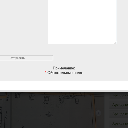
2 в Автозаводском районе на ул. Сазанова. 1 этаж жилого
я разгрузки. Торговый зал 200,7 м2 с колоннами, несущих
подвал 174,7 м2. ВЫделенная мощность более 50 кВт.
Я п
ник физическое лицо. 60 м2 занимает ПВЗ, остальные
сог
добавить в Избранное
Аренда п
Примечание:
*
Обязательные поля.
Аренда о
Аренда т
Аренда с
Аренда п
Аренда к
Аренда п