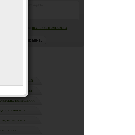
ринимаю условия
пользовательского
лашения
омещений
фисных помещений
оргоых помещений
кладских помещений
од производство
афе,ресторанов
омещений