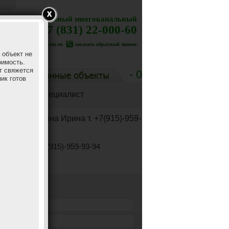
X
Единый многоканальный
+7 (831) 22-000-60
www.c-nn.ru
заказать обратный звонок
 объект не
оимость.
т свяжется
- 0
ик готов
тственный специалист
Биткина Ирина т. +7(915)-959-
93-94
+7(915)-959-93-94
 на осмотр