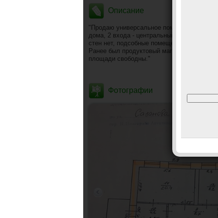
Описание
"Продаю универсальное помещение 455,1 м
дома, 2 входа - центральный и запасной дл
стен нет, подсобные помещения 79,7 м2., 
Ранее был продуктовый магазин. Собствен
площади свободны."
Фотографии