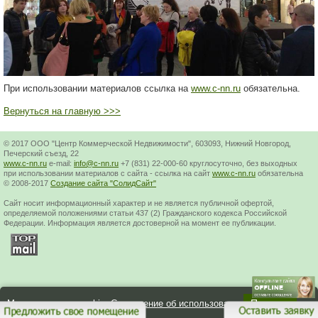
При использовании материалов ссылка на
www.c-nn.ru
обязательна.
Вернуться на главную >>>
© 2017 ООО "Центр Коммерческой Недвижимости", 603093, Нижний Новгород,
Печерский съезд, 22
www.c-nn.ru
e-mail:
info@c-nn.ru
+7 (831) 22-000-60 круглосуточно, без выходных
при использовании материалов с сайта - ссылка на сайт
www.c-nn.ru
обязательна
© 2008-2017
Создание сайта "СолидСайт"
Cайт носит информационный характер и не является публичной офертой,
определяемой положениями статьи 437 (2) Гражданского кодекса Российской
Федерации. Информация является достоверной на момент ее публикации.
Принять
Мы используем cookie.
Соглашение об использовании