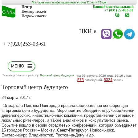
Мы оказываем профессиональные услуги 22 лет и 12 дня
Центр
Единый многоканальный
+7 (831) 22-000-60
Коммерческой
Недвижимости
www.c-
заказат
nn.ru
обратн
звонок
ЦКН в
+ 7(920)253-03-61
МЕНЮ
Главная
Новости рынка
Торговый центр будущего
на 06 августа 2026 года 16:16 у нас
575
5324
помещений,
заявок
Торговый центр будущего
24 марта 2017 г.
15 марта в Нижнем Новгороде прошла федеральная конференция
«Торговый центр будущего». Мероприятие объединило руководителей
девелоперских, инвестиционных компаний, представителей сетевых и
локальных ритейлеров, а также аналитиков и консультантов рынка.
Событие вошло в серию отраслевых конференций, которая объединяет
15 городов России – Москву, Санкт-Петербург, Новосибирск,
Екатеринбург, Владивосток, Ростов-на-Дону и др.