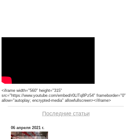
<iframe width="560" height="315"
src="https://www.youtube.com/embed/r0LlTq8Pz54" frameborder="0"
allow="autoplay; encrypted-media" allowfullscreen></iframe>
Последние статьи
06 апреля 2021 г.