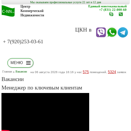
Мы оказываем профессиональные услуги 22 лет и 12 дня
Центр
Единый многоканальный
+7 (831) 22-000-60
Коммерческой
Недвижимости
www.c-
заказат
nn.ru
обратн
звонок
ЦКН в
+ 7(920)253-03-61
МЕНЮ
Главная
Вакансии
575
5324
на 06 августа 2026 года 16:16 у нас
помещений,
заявок
Вакансии
Менеджер по ключевым клиентам