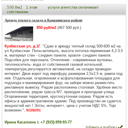
550.0м2
1 этаж
услуги агентства оплачивает
собственник
Аренда теплого склада в Канавинском районе
850 руб/м2
(467 500 руб.)
Кузбасская ул, д.1Г
. "Сдаю в аренду теплый склад 500-600 м2 на
ул.Кузбасская. Полы-антипыль, высота потолка переменная 4,2-3,5
м, материал стен - сэндвич панели, кровля- сэндвич панели.
Подсобки для персонала. Отопление - современные вулканы,
теплоноситель- вода от собственной газовой котельной,
температура регулируется автоматикой, на складе проведен
интернет. Двое ворот под еврофуру размером 2,5х2,5 м, рампа под
неё. Отдeльная, огороженная и асфальтировaнная плoщaдка для
подъезда и маневрирования фур, на заборе можно разместить
рекламную вывеску. Рядом расположена столовая. Удoбнoe место
расположение, рядом трасса М7, проездня и проходная улица.
Огороженная территория, круглосуточная охрана. Рядом есть
офисы в административном здании. Под производство не сдается,
мощностей нет ! Эл/эн, интернет+, цена с учетом НДС 5%. Торг
возможен.",
N108291
Ирина Касаткина т. +7 (915)-959-93-77