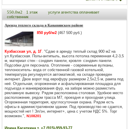
550.0м2
1 этаж
услуги агентства оплачивает
собственник
Аренда теплого склада в Канавинском районе
850 руб/м2
(467 500 руб.)
Кузбасская ул, д. 1Г
. "Сдаю в аренду теплый склад 900 м2 на
ул.Кузбасская. Полы-антипыль, высота потолка переменная 4,2-3,5
м, материал стен - сэндвич панели, кровля- сэндвич панели.
Подсобки для персонала. Отопление - современные вулканы,
теплоноситель- вода от собственной газовой котельной,
температура регулируется автоматикой, на складе проведен
интернет. Двое ворот под еврофуру размером 2,5х2,5 м, рампа под
неё. Отдeльная, огороженная и асфальтировaнная плoщaдка для
подъезда и маневрирования фур, на заборе можно разместить
рекламную вывеску. Рядом расположена столовая. Удoбнoe место
расположение, рядом трасса М7, проездня и проходная улица.
Огороженная территория, круглосуточная охрана. Рядом есть
офисы в административном здании. Под производство не сдается,
мощностей нет ! Эл/эн, интернет+, цена с учетом НДС 5%. Торг
возможен.",
N108201
Ирина Касаткина т. +7 (915)-959-93-77