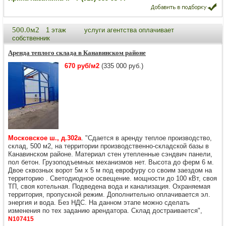
500.0м2
1 этаж
услуги агентства оплачивает
собственник
Аренда теплого склада в Канавинском районе
670 руб/м2
(335 000 руб.)
Московское ш., д.302а
. "Сдается в аренду теплое производство,
склад, 500 м2, на территории производственно-складской базы в
Канавинском районе. Материал стен утепленные сэндвич панели,
пол бетон. Грузоподъемных механизмов нет. Высота до ферм 6 м.
Двое сквозных ворот 5м х 5 м под еврофуру со своим заездом на
территорию . Светодиодное освещение. мощности до 100 кВт, своя
ТП, своя котельная. Подведена вода и канализация. Охраняемая
территория, пропускной режим. Дополнительно оплачивается эл.
энергия и вода. Без НДС. На данном этапе можно сделать
изменения по тех заданию арендатора. Склад достраивается",
N107415