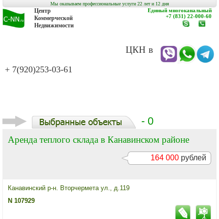
Мы оказываем профессиональные услуги 22 лет и 12 дня
Центр
Единый многоканальный
+7 (831) 22-000-60
Коммерческой
Недвижимости
www.c-
заказат
nn.ru
обратн
звонок
ЦКН в
+ 7(920)253-03-61
- 0
Аренда теплого склада в Канавинском районе
164 000
рублей
Канавинский р-н. Вторчермета ул., д.119
N 107929