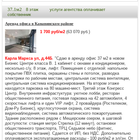
37.1м2
8 этаж
услуги агентства оплачивает
собственник
Аренда офиса в Канавинском районе
1 700 руб/м2
(63 070 руб.)
Карла Маркса ул, д.44Б
. "Сдаю в аренду офис 37 м2 в новом
Бизнес Центре класса В. 1 кабинет с окнами и кондиционером,
несколько с/у, 8 этаж, лифт. Помещения с отделкой: напольное
покрытие ПВХ плитка, окрашены стены и потолок, разводка
электрики по рабочим местам, центральная система вентиляции,
центральная система кондиционирования. На втором этаже
находится парковка на 80 машино-мест. Третий этаж Конгресс
Центр. Внутренняя инфрастуктура: уютное лобби, ресторан
общественного питания, гостевая парковка на 42 автомобиля, 4
скоростных лифта и один VIP лифт, 2 провайдера (Ростелеком,
Дом-Ру Бизнес), круглосуточная охрана, система
видеонаблюдения, система автоматического пожаротушения.
Здание расположено рядом с Мещерским озером, в шаговой
доступости: станция метро Стрелка (12 минут), остановки
общественного транспорта, ТРЦ Седьмое небо (фитнес,
общественное питание). Сдается от ИП, без НДС. Дополнительно
оплачиваются эксплуатационные расходы - 100 руб/м2 и эл/эн. От