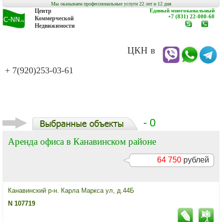
Мы оказываем профессиональные услуги 22 лет и 12 дня
Центр
Единый многоканальный
+7 (831) 22-000-60
Коммерческой
Недвижимости
www.c-
заказат
nn.ru
обратн
звонок
ЦКН в
+ 7(920)253-03-61
- 0
Аренда офиса в Канавинском районе
64 750
рублей
Канавинский р-н. Карла Маркса ул, д.44Б
N 107719