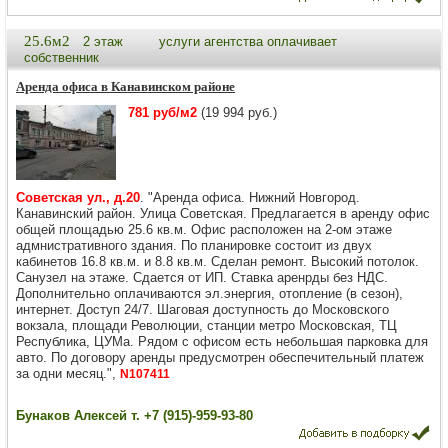
25.6м2
2 этаж
услуги агентства оплачивает
собственник
Аренда офиса в Канавинском районе
781 руб/м2
(19 994 руб.)
Советская ул., д.20
. "Аренда офиса. Нижний Новгород.
Канавинский район. Улица Советская. Предлагается в аренду офис
общей площадью 25.6 кв.м. Офис расположен на 2-ом этаже
адмнистративного здания. По планировке состоит из двух
кабинетов 16.8 кв.м. и 8.8 кв.м. Сделан ремонт. Высокий потолок.
Санузел на этаже. Сдается от ИП. Ставка аренрды без НДС.
Дополнительно оплачиваются эл.энергия, отопление (в сезон),
интернет. Доступ 24/7. Шаговая доступность до Московского
вокзала, площади Революции, станции метро Московская, ТЦ
Республика, ЦУМа. Рядом с офисом есть небольшая парковка для
авто. По договору аренды предусмотрен обеспечительный платеж
за одни месяц.",
N107411
Бунаков Алексей т. +7 (915)-959-93-80