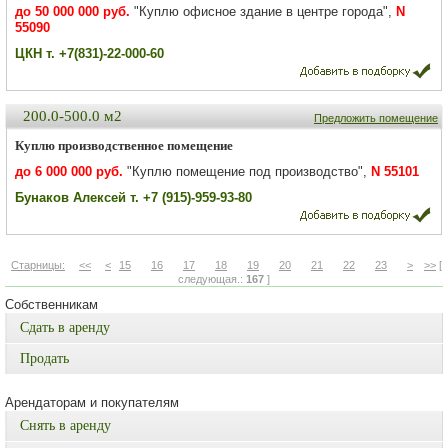
до 50 000 000 руб.
"Куплю офисное здание в центре города",
N
55090
ЦКН т. +7(831)-22-000-60
200.0-500.0 м2
Предложить помещение
Куплю производственное помещение
до 6 000 000 руб.
"Куплю помещение под производство",
N 55101
Бунаков Алексей т. +7 (915)-959-93-80
Старницы:
<<
<
15
16
17
18
19
20
21
22
23
>
>>
[
следующая.:
167
]
Собственникам
Сдать в аренду
Продать
Арендаторам и покупателям
Снять в аренду