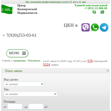
Мы оказываем профессиональные услуги 22 лет и 12 дня
Центр
Единый многоканальный
+7 (831) 22-000-60
Коммерческой
Недвижимости
www.c-
заказат
nn.ru
обратн
звонок
ЦКН в
+ 7(920)253-03-61
МЕНЮ
Главная
Арендаторы / Покупатели
578
на 07 августа 2026 года 15:26 у нас
помещений,
5324
заявок
Поиск заявки
Вид сделки:
Тип:
Площадь:
от
до
м2