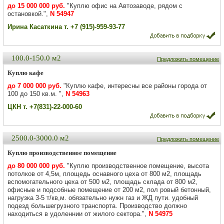
до 15 000 000 руб.
"Куплю офис на Автозаводе, рядом с
остановкой.",
N 54947
Ирина Касаткина т. +7 (915)-959-93-77
100.0-150.0 м2
Предложить помещение
Куплю кафе
до 7 000 000 руб.
"Куплю кафе, интересны все районы города от
100 до 150 кв.м. ",
N 54963
ЦКН т. +7(831)-22-000-60
2500.0-3000.0 м2
Предложить помещение
Куплю производственное помещение
до 80 000 000 руб.
"Куплю производственное помещение, высота
потолков от 4,5м, площедь оснавного цеха от 800 м2, площадь
вспомогательного цеха от 500 м2, площадь склада от 800 м2,
офисные и подсобные помещение от 200 м2, пол ровый бетонный,
нагрузка 3-5 т/кв,м. обязательно нужн газ и ЖД пути. удобный
подезд большегрузного транспорта. Производство должно
находиться в удоленнии от жилого сектора.",
N 54975