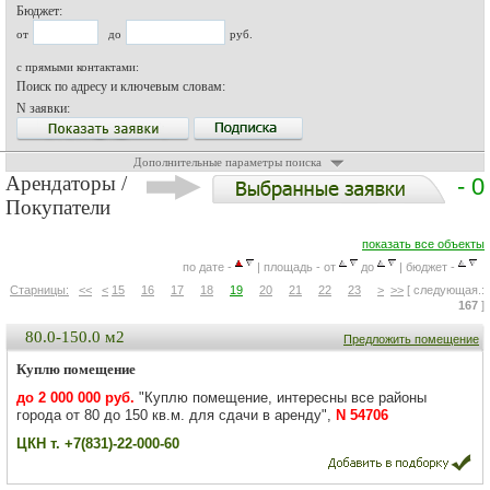
Бюджет:
от
до
руб.
с прямыми контактами:
Поиск по адресу и ключевым словам:
N заявки:
Дополнительные параметры поиска
Арендаторы /
- 0
Покупатели
показать все объекты
по дате -
| площадь - от
до
| бюджет -
Старницы:
<<
<
15
16
17
18
19
20
21
22
23
>
>>
[ следующая.:
167
]
80.0-150.0 м2
Предложить помещение
Куплю помещение
до 2 000 000 руб.
"Куплю помещение, интересны все районы
города от 80 до 150 кв.м. для сдачи в аренду",
N 54706
ЦКН т. +7(831)-22-000-60