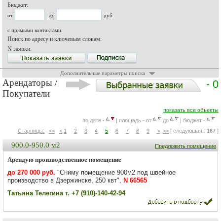
Бюджет:
от
до
руб.
с прямыми контактами:
Поиск по адресу и ключевым словам:
N заявки:
Дополнительные параметры поиска
Арендаторы /
- 0
Покупатели
показать все объекты
по дате -
| площадь - от
до
| бюджет -
Старницы:
<<
<
1
2
3
4
5
6
7
8
9
>
>>
[ следующая.:
167
]
900.0-950.0 м2
Предложить помещение
Арендую производственное помещение
до 270 000 руб.
"Сниму помещение 900м2 под швейное
производство в Дзержинске, 250 квт",
N 66565
Татьяна Телегина т. +7 (910)-140-42-94