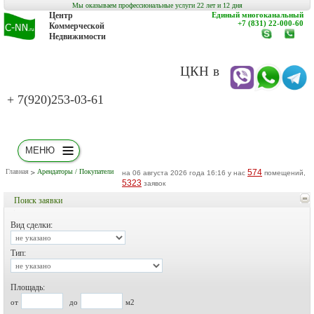
Мы оказываем профессиональные услуги 22 лет и 12 дня
Центр
Единый многоканальный
+7 (831) 22-000-60
Коммерческой
Недвижимости
www.c-
заказат
nn.ru
обратн
звонок
ЦКН в
+ 7(920)253-03-61
МЕНЮ
Главная
Арендаторы / Покупатели
574
на 06 августа 2026 года 16:16 у нас
помещений,
5323
заявок
Поиск заявки
Вид сделки:
Тип:
Площадь:
от
до
м2