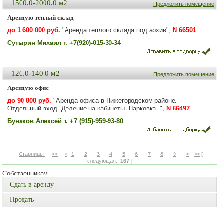
1500.0-2000.0 м2
Предложить помещение
Арендую теплый склад
до 1 600 000 руб.
"Аренда теплого склада под архив",
N 66501
Сутырин Михаил т. +7(920)-015-30-34
120.0-140.0 м2
Предложить помещение
Арендую офис
до 90 000 руб.
"Аренда офиса в Нижегородском районе.
Отдельный вход. Деление на кабинеты. Парковка. ",
N 66497
Бунаков Алексей т. +7 (915)-959-93-80
Старницы:
<<
<
1
2
3
4
5
6
7
8
9
>
>>
[
следующая.:
167
]
Собственникам
Сдать в аренду
Продать