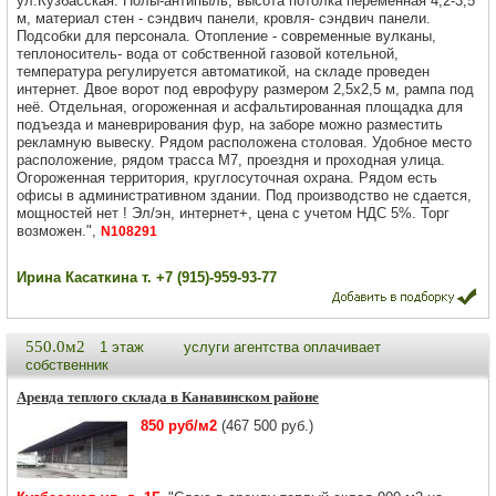
ул.Кузбасская. Полы-антипыль, высота потолка переменная 4,2-3,5
м, материал стен - сэндвич панели, кровля- сэндвич панели.
Подсобки для персонала. Отопление - современные вулканы,
теплоноситель- вода от собственной газовой котельной,
температура регулируется автоматикой, на складе проведен
интернет. Двое ворот под еврофуру размером 2,5х2,5 м, рампа под
неё. Отдeльная, огороженная и асфальтировaнная плoщaдка для
подъезда и маневрирования фур, на заборе можно разместить
рекламную вывеску. Рядом расположена столовая. Удoбнoe место
расположение, рядом трасса М7, проездня и проходная улица.
Огороженная территория, круглосуточная охрана. Рядом есть
офисы в административном здании. Под производство не сдается,
мощностей нет ! Эл/эн, интернет+, цена с учетом НДС 5%. Торг
возможен.",
N108291
Ирина Касаткина т. +7 (915)-959-93-77
550.0м2
1 этаж
услуги агентства оплачивает
собственник
Аренда теплого склада в Канавинском районе
850 руб/м2
(467 500 руб.)