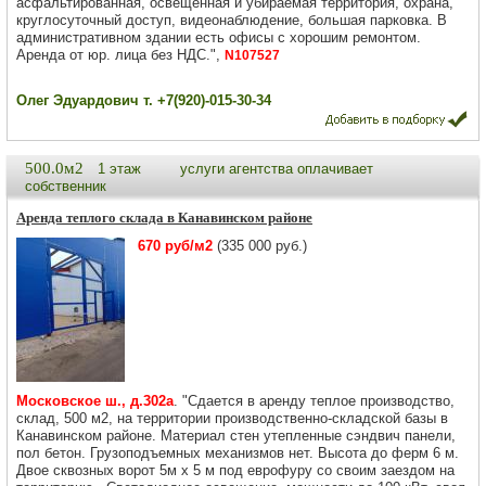
асфальтированная, освещённая и убираемая территория, охрана,
круглосуточный доступ, видеонаблюдение, большая парковка. В
административном здании есть офисы с хорошим ремонтом.
Аренда от юр. лица без НДС.",
N107527
Олег Эдуардович т. +7(920)-015-30-34
500.0м2
1 этаж
услуги агентства оплачивает
собственник
Аренда теплого склада в Канавинском районе
670 руб/м2
(335 000 руб.)
Московское ш., д.302а
. "Сдается в аренду теплое производство,
склад, 500 м2, на территории производственно-складской базы в
Канавинском районе. Материал стен утепленные сэндвич панели,
пол бетон. Грузоподъемных механизмов нет. Высота до ферм 6 м.
Двое сквозных ворот 5м х 5 м под еврофуру со своим заездом на