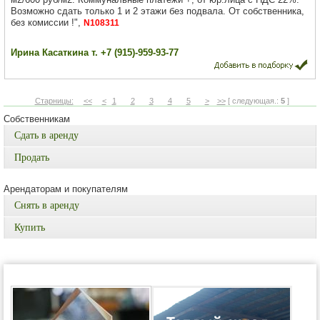
Возможно сдать только 1 и 2 этажи без подвала. От собственника,
без комиссии !",
N108311
Ирина Касаткина т. +7 (915)-959-93-77
Старницы:
<<
<
1
2
3
4
5
>
>>
[ следующая.:
5
]
Собственникам
Сдать в аренду
Продать
Арендаторам и покупателям
Снять в аренду
Купить