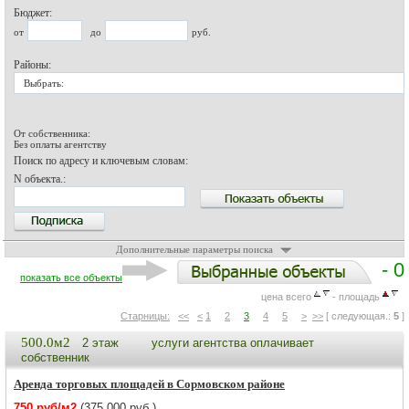
Бюджет:
от
до
руб.
Районы:
Выбрать:
От собственника:
Без оплаты агентству
Поиск по адресу и ключевым словам:
N объекта.:
Дополнительные параметры поиска
- 0
показать все объекты
цена всего
- площадь
Старницы:
<<
<
1
2
3
4
5
>
>>
[ следующая.:
5
]
500.0м2
2 этаж
услуги агентства оплачивает
собственник
Аренда торговых площадей в Сормовском районе
750 руб/м2
(375 000 руб.)