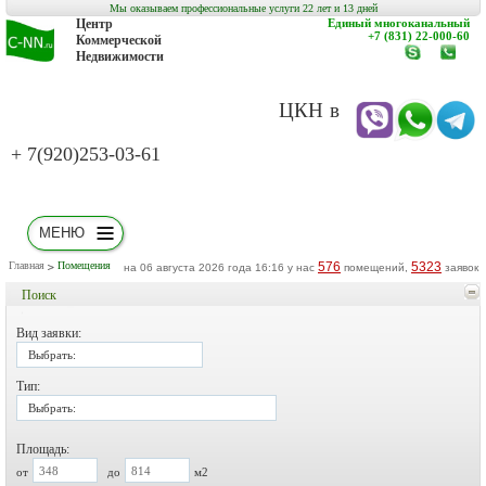
Мы оказываем профессиональные услуги 22 лет и 13 дней
Центр
Единый многоканальный
+7 (831) 22-000-60
Коммерческой
Недвижимости
www.c-
заказат
nn.ru
обратн
звонок
ЦКН в
+ 7(920)253-03-61
МЕНЮ
Главная
Помещения
576
5323
на 06 августа 2026 года 16:16 у нас
помещений,
заявок
Поиск
Вид заявки:
Выбрать:
Тип:
Выбрать:
Площадь:
от
до
м2