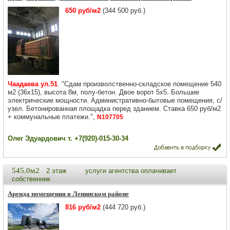
650 руб/м2
(344 500 руб.)
Чаадаева ул.51
. "Сдам произволственно-складское помещение 540
м2 (36х15), высота 8м, полу-бетон. Двое ворот 5х5. Большие
электрические мощности. Административно-бытовые помещения, с/
узел. Бетонированная площадка перед зданием. Ставка 650 руб/м2
+ коммунальные платежи.",
N107705
Олег Эдуардович т. +7(920)-015-30-34
545.0м2
2 этаж
услуги агентства оплачивает
собственник
Аренда помещения в Ленинском районе
816 руб/м2
(444 720 руб.)