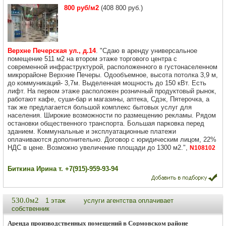
800 руб/м2
(408 800 руб.)
Верхне Печерская ул., д.14
. "Сдаю в аренду универсальное
помещение 511 м2 на втором этаже торгового центра с
современной инфраструктурой, расположенного в густонаселенном
микрорайоне Верхние Печеры. Одообъемное, высота потолка 3,9 м,
до коммуникаций- 3,7м. Выделенная мощность до 150 кВт. Есть
лифт. На первом этаже расположен розничный продуктовый рынок,
работают кафе, суши-бар и магазины, аптека, Сдэк, Пятерочка, а
так же предлагается большой комплекс бытовых услуг для
населения. Широкие возможности по размещению рекламы. Рядом
остановки общественного транспорта. Большая парковка перед
зданием. Коммунальные и эксплуатационные платежи
оплачиваются дополнительно. Договор с юридическим лицом, 22%
НДС в цене. Возможно увеличение площади до 1300 м2.",
N108102
Биткина Ирина т. +7(915)-959-93-94
530.0м2
1 этаж
услуги агентства оплачивает
собственник
Аренда производственных помещений в Сормовском районе