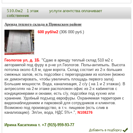
510.0м2
1 этаж
услуги агентства оплачивает
собственник
Аренда теплого склада в Приокском районе
600 руб/м2
(306 000 руб.)
Геологов ул, д. 1Б
. "Сдаю в аренду теплый склад 510 м2 с
авторампой под фуру в р-не ул.Геологов. Полы-антипыль. Высота
потолка около 4,8 м, одни ворота. Склад состоит из 2-х больших
смежных залов, есть подсобки с перегородками из колонн (можно
их демонтировать, чтобы увеличить площадь первого зала).
Большие мощности. Вода, канализация, 2 с/у ( на 1 и 2 этажах). В
антресолях на 2-м этаже расположен офис из 2-х кабинетов с
кондиционерами и окнами, есть с/у, подсобки под кухню или
хранение. Удобный подъезд еврофуры. Охраняемая территория с
видеонаблюдением и парковкой для сотрудников и клиентов.
Возможно под производство, в т.ч. пищевое (есть слив в
канализацию). Эл/эн, вода, НДС 5%+.",
N108276
Ирина Касаткина т. +7 (915)-959-93-77