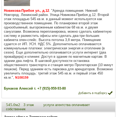
Новикова-Прибоя ул., д.12
. "Аренда помещения. Нижний
Новгород. Ленинский район. Улица Новикова-Прибоя д.12. Второй
этаж площадью 545 кв.м. в данный момент используется как
производственное помещение. По планировке второй этаж
однообъемный, выгороженным кабинетом 68 кв.м. и двумя
санузлами. Возможна перепланировка, можно сделать кабинетную
систему и разместить офисы или сделать два-три больших
кабинета опен-спейс. Высота потолка 3,8 метра. Помещение
сдается от ИП. УСН. НДС 5%. Дополнительно оплачиваются
коммунальные платежи: электрическая энергия и отопление (в
сезон). Еще дополнительно оплачивается услуги интернет (два
провайдера) и клининг. Доступ в здание по магнитным картам. В
здании два лифта. В шаговой доступности остановка
общественного транспорта и станция метро Пролетарская (10 минут
пешком). Перед зданием есть парковка для арендаторов. Возможно
увеличить площадь: третий этаж 545 кв.м. и первый этаж 450
кв.м.",
N108159
Бунаков Алексей т. +7 (915)-959-93-80
545.0м2
3 этаж
услуги агентства оплачивает
собственник
Аренда офиса в Ленинском районе