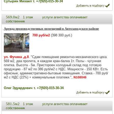
Сутырин Михаил т. +7(920)-015-30-34
569.0м2
1 этаж
услуги агентства оплачивает
собственник
Аренда производственных помещений в Автозаводском районе
700 руб/м2
(398 300 руб.)
ул. Фучика ,д.8
. "Сдам помещение ремонтно-механического цеха
569 м2, два пролета, в каждом кран-балка 1т. Полы - чугунная
плитка. Высота - 5м. Пристороен холодный склад под готовую
продукцию - 87 м2 по 386 руб/м2 с НДС. Мощности - 150 КВт. Есть
офисные, административно-бытовые помещения. Ставка - 700 руб/
м2 с НДС (22%) + коммунальные платежи.",
N108046
Олег Эдуардович т. +7(920)-015-30-34
581.5м2
1 этаж
услуги агентства оплачивает
собственник