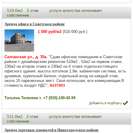
510.0м2
2 этаж
услуги агентства оплачивает
собственник
Аренда офиса в Советском районе
1 000 руб/м2
(510 000 руб.)
Салганская ул., д. 35а
. "Сдам офисное помещение в Советском
районе с дизайнерским ремонтом 510м2 , 52м2 на первом этаже,
230м2 на втором этаже и 230м2 на 4 этаже отдельностоящего
офисного здания, высота потолков 2,9м. кабинетная система, есть
душевые, курильный балкон, отдельный вход на каждый этаж,
около 15 парковочных мест. Своя котельная, все коммуникации.В
стоимость входит НДС",
N107893
Татьяна Телегина т. +7 (910)-140-42-94
511.0м2
2 этаж
услуги агентства оплачивает
собственник
Аренда торговых площадей в Нижегородском районе