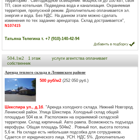
территорию . Светодиодное освещение. мощности до 100 кВт, своя
ТП, своя котельная. Подведена вода и канализация. Охраняемая
территория, пропускной режим. Дополнительно оплачивается эл.
энергия и вода. Без НДС. На данном этапе можно сделать
изменения по тех заданию арендатора. Склад достраивается",
N107415
Татьяна Телегина т. +7 (910)-140-42-94
504.1м2
1 этаж
услуги агентства оплачивает
собственник
Аренда теплого склада в Ленинском районе
500 руб/м2
(252 050 руб.)
Шекспира ул., д.1б
. "Аренда холодного склада. Нижний Новгород.
Ленинский район. Улица Шекспира. Холодный склад общей
площадью 504 кв.м. Расположен на охраняемой складской
территории. Склад кирпичный. Авто рампа. Возможность подъезда
еврофуры. Общая площадь 504м2 . Ровный пол, высота потолка
5,6 м. На складе есть небольшая подсобка для сотрудников.
Сдается от юридического лица. УСН. НДС 5%. Дополнительно