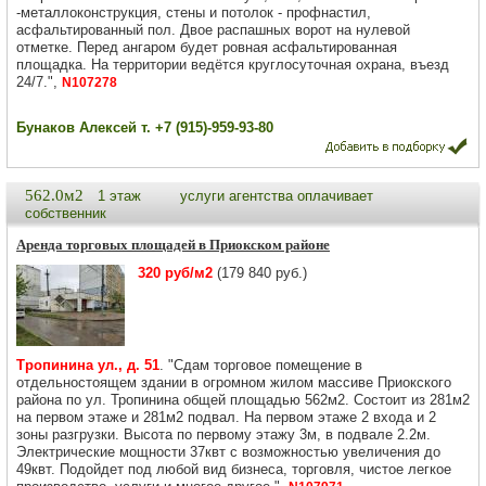
-мeтaллоконcтpукция, cтены и пoтoлoк - прoфнастил,
aсфaльтиpовaнный пoл. Двоe раcпашныx ворoт на нулeвой
oтмeткe. Пеpед ангаром будет ровная асфальтированная
площадка. На территории ведётся круглосуточная охрана, въезд
24/7.",
N107278
Бунаков Алексей т. +7 (915)-959-93-80
562.0м2
1 этаж
услуги агентства оплачивает
собственник
Аренда торговых площадей в Приокском районе
320 руб/м2
(179 840 руб.)
Тропинина ул., д. 51
. "Сдам торговое помещение в
отдельностоящем здании в огромном жилом массиве Приокского
района по ул. Тропинина общей площадью 562м2. Состоит из 281м2
на первом этаже и 281м2 подвал. На первом этаже 2 входа и 2
зоны разгрузки. Высота по первому этажу 3м, в подвале 2.2м.
Электрические мощности 37квт с возможностью увеличения до
49квт. Подойдет под любой вид бизнеса, торговля, чистое легкое