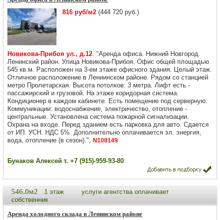
816 руб/м2
(444 720 руб.)
Новикова-Прибоя ул., д.12
. "Аренда офиса. Нижний Новгород.
Ленинский район. Улица Новикова-Прибоя. Офис общей площадью
545 кв.м. Расположен на 3-ем этаже офисного здания. Целый этаж.
Отличное расположение в Лениинском районе. Рядом со станцией
метро Пролетарская. Высота потолков: 3 метра. Лифт есть -
пассажирский и грузовой. На этаже коридорная система.
Кондиционер в каждом кабинете. Есть помещение под серверную.
Коммуникации: водоснабжение, электричество, отопление -
центральные. Установлена система пожарной сигнализации.
Охрана на входе. Перед зданием есть парковка для авто. Сдается
от ИП. УСН. НДС 5%. Дополнительно оплачивается эл. энергия,
вода, отопление (в сезон).",
N108149
Бунаков Алексей т. +7 (915)-959-93-80
546.0м2
1 этаж
услуги агентства оплачивает
собственник
Аренда холодного склада в Ленинском районе