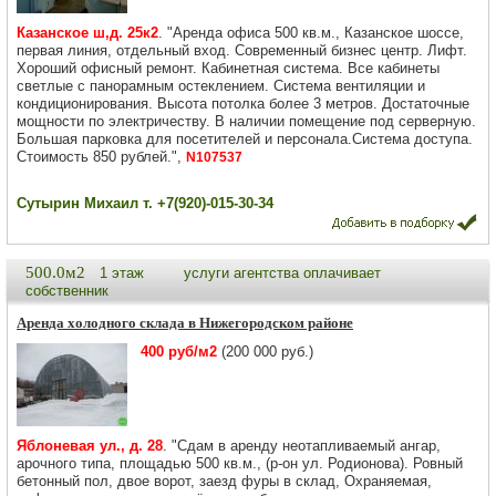
Казанское ш,д. 25к2
. "Аренда офиса 500 кв.м., Казанское шоссе,
первая линия, отдельный вход. Современный бизнес центр. Лифт.
Хороший офисный ремонт. Кабинетная система. Все кабинеты
светлые с панорамным остеклением. Система вентиляции и
кондиционирования. Высота потолка более 3 метров. Достаточные
мощности по электричеству. В наличии помещение под серверную.
Большая парковка для посетителей и персонала.Система доступа.
Стоимость 850 рублей.",
N107537
Сутырин Михаил т. +7(920)-015-30-34
500.0м2
1 этаж
услуги агентства оплачивает
собственник
Аренда холодного склада в Нижегородском районе
400 руб/м2
(200 000 руб.)
Яблоневая ул., д. 28
. "Сдам в аренду неотапливаемый ангар,
арочного типа, площадью 500 кв.м., (р-он ул. Родионова). Ровный
бетонный пол, двое ворот, заезд фуры в склад, Охраняемая,