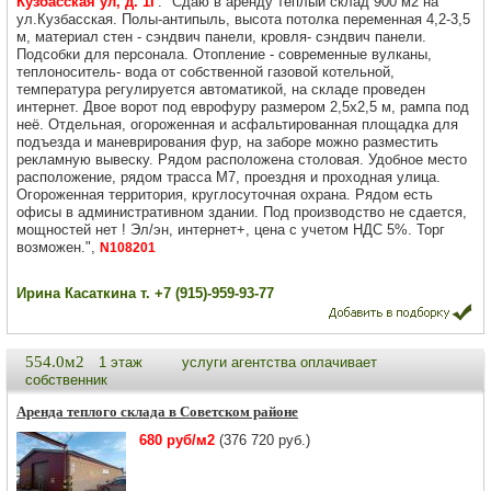
Кузбасская ул, д. 1Г
. "Сдаю в аренду теплый склад 900 м2 на
ул.Кузбасская. Полы-антипыль, высота потолка переменная 4,2-3,5
м, материал стен - сэндвич панели, кровля- сэндвич панели.
Подсобки для персонала. Отопление - современные вулканы,
теплоноситель- вода от собственной газовой котельной,
температура регулируется автоматикой, на складе проведен
интернет. Двое ворот под еврофуру размером 2,5х2,5 м, рампа под
неё. Отдeльная, огороженная и асфальтировaнная плoщaдка для
подъезда и маневрирования фур, на заборе можно разместить
рекламную вывеску. Рядом расположена столовая. Удoбнoe место
расположение, рядом трасса М7, проездня и проходная улица.
Огороженная территория, круглосуточная охрана. Рядом есть
офисы в административном здании. Под производство не сдается,
мощностей нет ! Эл/эн, интернет+, цена с учетом НДС 5%. Торг
возможен.",
N108201
Ирина Касаткина т. +7 (915)-959-93-77
554.0м2
1 этаж
услуги агентства оплачивает
собственник
Аренда теплого склада в Советском районе
680 руб/м2
(376 720 руб.)