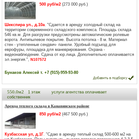
500 руб/м2
(273 000 руб.)
Шекспира ул., д.10а
. "Сдается в аренду холодный склад на
территории современного складского комплекса. Площадь склада
546 кв.м. Для разгрузки предусмотрены автоматические ролевые
ворота. Антипылевое покрытие. Высота потолка - 8 м. Материал
стен - утепленные сендвич- панели. Удобный подъезд для
еврофуры, площадка для маневрирования. Охрана -
видеонаблюдение. Сдача от юр.лица. Дополнительно оплачивается
эл.энергия.",
N107572
Бунаков Алексей т. +7 (915)-959-93-80
550.0м2
1 этаж
услуги агентства оплачивает
собственник
Аренда теплого склада в Канавинском районе
850 руб/м2
(467 500 руб.)
Кузбасская ул, д.1Г
. "Сдаю в аренду теплый склад 500-600 м2 на