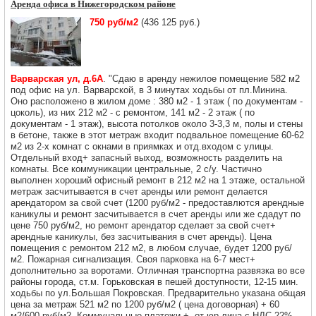
Аренда офиса в Нижегородском районе
750 руб/м2
(436 125 руб.)
Варварская ул, д.6А
. "Сдаю в аренду нежилое помещение 582 м2
под офис на ул. Варварской, в 3 минутах ходьбы от пл.Минина.
Оно расположено в жилом доме : 380 м2 - 1 этаж ( по документам -
цоколь), из них 212 м2 - с ремонтом, 141 м2 - 2 этаж ( по
документам - 1 этаж), высота потолков около 3-3,3 м, полы и стены
в бетоне, также в этот метраж входит подвальное помещение 60-62
м2 из 2-х комнат с окнами в приямках и отд.входом с улицы.
Отдельный вход+ запасный выход, возможность разделить на
комнаты. Все коммуникации центральные, 2 с/у. Частично
выполнен хороший офисный ремонт в 212 м2 на 1 этаже, остальной
метраж засчитывается в счет аренды или ремонт делается
арендатором за свой счет (1200 руб/м2 - предоставлются арендные
каникулы и ремонт засчитывается в счет аренды или же сдадут по
цене 750 руб/м2, но ремонт арендатор сделает за свой счет+
арендные каникулы, без засчитывания в счет аренды). Цена
помещения с ремонтом 212 м2, в любом случае, будет 1200 руб/
м2. Пожарная сигнализация. Своя парковка на 6-7 мест+
дополнительно за воротами. Отличная транспортна развязка во все
районы города, ст.м. Горьковская в пешей доступности, 12-15 мин.
ходьбы по ул.Большая Покровская. Предварительно указана общая
цена за метраж 521 м2 по 1200 руб/м2 ( цена договорная) + 60
м2/600 руб/м2. Коммунальные платежи +, от юр.лица с НДС 22%.