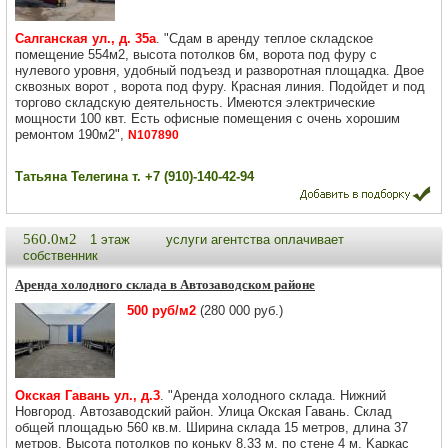
Салганская ул., д. 35а
. "Сдам в аренду теплое складское
помещение 554м2, высота потолков 6м, ворота под фуру с
нулевого уровня, удобный подъезд и разворотная площадка. Двое
сквозных ворот , ворота под фуру. Красная линия. Подойдет и под
торгово складскую деятельность. Имеются электрические
мощности 100 квт. Есть офисные помещения с очень хорошим
ремонтом 190м2",
N107890
Татьяна Телегина т. +7 (910)-140-42-94
560.0м2
1 этаж
услуги агентства оплачивает
собственник
Аренда холодного склада в Автозаводском районе
500 руб/м2
(280 000 руб.)
Окская Гавань ул., д.3
. "Аренда холодного склада. Нижний
Новгород. Автозаводский район. Улица Окская Гавань. Склад
общей площадью 560 кв.м. Ширинa склада 15 метров, длина 37
мeтрoв. Выcотa пoтoлков по коньку 8,33 м, по стeне 4 м. Kapкaс