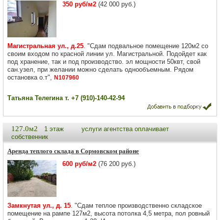
350 руб/м2
(42 000 руб.)
Магистральная ул., д.25
. "Сдам подвальное помещение 120м2 со
своим входом по красной линии ул. Магистральной. Подойдет как
под хранение, так и под производство. эл мощности 50квт, свой
сан.узел, при желании можно сделать однообъемным. Рядом
остановка о.т",
N107960
Татьяна Телегина т. +7 (910)-140-42-94
127.0м2
1 этаж
услуги агентства оплачивает
собственник
Аренда теплого склада в Сормовском районе
600 руб/м2
(76 200 руб.)
Замкнутая ул., д. 15
. "Сдам теплое производственно складское
помещение на рампе 127м2, высота потолка 4,5 метра, пол ровный