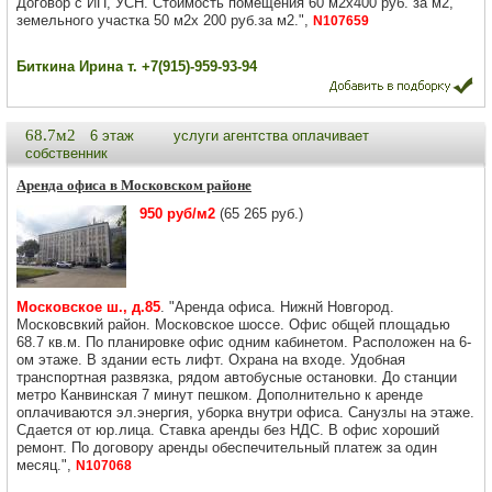
Договор с ИП, УСН. Стоимость помещения 60 м2х400 руб. за м2,
земельного участка 50 м2х 200 руб.за м2.",
N107659
Биткина Ирина т. +7(915)-959-93-94
68.7м2
6 этаж
услуги агентства оплачивает
собственник
Аренда офиса в Московском районе
950 руб/м2
(65 265 руб.)
Московское ш., д.85
. "Аренда офиса. Нижнй Новгород.
Московсвкий район. Московское шоссе. Офис общей площадью
68.7 кв.м. По планировке офис одним кабинетом. Расположен на 6-
ом этаже. В здании есть лифт. Охрана на входе. Удобная
транспортная развязка, рядом автобусные остановки. До станции
метро Канвинская 7 минут пешком. Дополнительно к аренде
оплачиваются эл.энергия, уборка внутри офиса. Санузлы на этаже.
Сдается от юр.лица. Ставка аренды без НДС. В офис хороший
ремонт. По договору аренды обеспечительный платеж за один
месяц.",
N107068