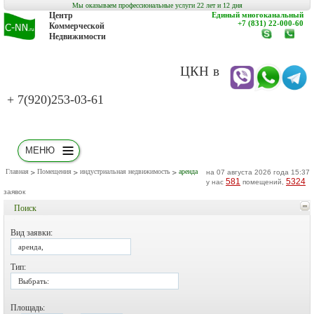
Мы оказываем профессиональные услуги 22 лет и 12 дня
Центр
Единый многоканальный
+7 (831) 22-000-60
Коммерческой
Недвижимости
www.c-
заказат
nn.ru
обратн
звонок
ЦКН в
+ 7(920)253-03-61
МЕНЮ
Главная
Помещения
индустриальная недвижимость
аренда
на 07 августа 2026 года 15:37
581
5324
у нас
помещений,
заявок
Поиск
Вид заявки:
аренда,
Тип:
Выбрать:
Площадь: