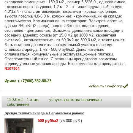
складское помещение - 150,0 м2 , размер 5,8*26,0 , однообъемное,
- доковых ворот на уровне 1,2 м - 2 шт - индивидуальный пандус,
4,0*12,4 - полы с антипылевым покрытием - крыша наклонная,
высота потолка 4,0-6,0 м, колонн нет. - коммуникации на складе:
электричество. Коммуникации на территории: Электроэнергия на
здание 750 кВт (2 ввода), водоснабжение, водоотведение,
отопление - центральные. Возможны дополнительные площади в
соседних зданиях: офисы (от 15,0 м2 до 1000 м2, кабинетная
система) , автомастерские - от 60,0м2 до 300,0 м2, а также может
быть выделен дополнительно земельный участок в аренду.
Стоимость аренды 1 м2 - 500,0 руб/м2. Дополнительно
оплачиваться: коммунальные и эксплуатационные платежи.
Обеспечительный взнос. С реальным арендатором возможны
индивидуальные условия аренды. Без комиссии для арендатора.",
N107904
Ирина т.+7(906)-352-88-23
150.0м2
1 этаж
услуги агентства оплачивает
собственник
Аренда теплого склада в Сормовском районе
500 руб/м2
(75 000 руб.)