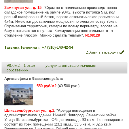
Замкнутая ул., д. 15
. "Сдам не отапливаемое производственно
складское помещение на рампе 90м2, высота потолка 5 м, пол
ровный шлифованный бетон, ворота автоматические рольставни
4х4м. Имеются достаточные мощности по электричеству 75квт.
Охраняемая территория, камеры по всему периметру, ворота на
базу открываются с пульта .Коммуникации центральные. в тч
отопление плюсом. Можно сделать теплым",
N108128
Татьяна Телегина т. +7 (910)-140-42-94
90.0м2
1 этаж
услуги агентства оплачивает
собственник
Аренда офиса в Ленинском районе
550 руб/м2
(49 500 руб.)
Шлиссельбургская ул., д.1
. "Аренда помещения в
административном здании. Нижний Новгород. Ленинский район.
Улица Шлиссельбургская. Общая площадь 90 кв.м. По планировке
состоит из трех помещений :23.1 кв.м., 33.5 кв.м. и 32.6 кв.м.
Расположено на 1-ом этаже. Общий вход на несколько