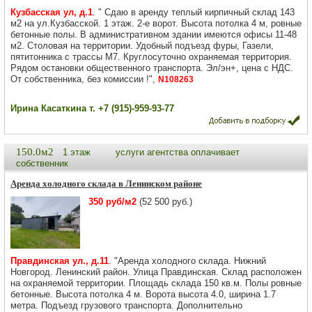
Кузбасская ул, д.1
. " Сдаю в аренду теплый кирпичный склад 143
м2 на ул.Кузбасской. 1 этаж. 2-е ворот. Высота потолка 4 м, ровные
бетонные полы. В административном здании имеются офисы 11-48
м2. Столовая на территории. Удобный подъезд фуры, Газели,
пятитонника с трассы М7. Круглосуточно охраняемая территория.
Рядом остановки общественного транспорта. Эл/эн+, цена с НДС.
От собственника, без комиссии !",
N108263
Ирина Касаткина т. +7 (915)-959-93-77
150.0м2
1 этаж
услуги агентства оплачивает
собственник
Аренда холодного склада в Ленинском районе
350 руб/м2
(52 500 руб.)
Правдинская ул., д.11
. "Аренда холодного склада. Нижний
Новгород. Ленинский район. Улица Правдинская. Склад расположен
на охраняемой территории. Площадь склада 150 кв.м. Полы ровные
бетонные. Высота потолка 4 м. Ворота высота 4.0, ширина 1.7
метра. Подъезд грузового транспорта. Дополнительно