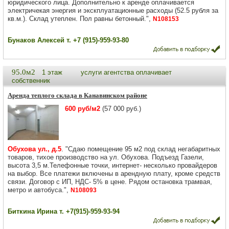
юридического лица. Дополнительно к аренде оплачивается
электричекая энергия и экскплуатационные расходы (52.5 рубля за
кв.м.). Склад утеплен. Пол равны бетонный.",
N108153
Бунаков Алексей т. +7 (915)-959-93-80
95.0м2
1 этаж
услуги агентства оплачивает
собственник
Аренда теплого склада в Канавинском районе
600 руб/м2
(57 000 руб.)
Обухова ул., д.5
. "Сдаю помещение 95 м2 под склад негабаритных
товаров, тихое производство на ул. Обухова. Подъезд Газели,
высота 3,5 м.Телефонные точки, интернет- несколько провайдеров
на выбор. Все платежи включены в арендную плату, кроме средств
связи. Договор с ИП, НДС- 5% в цене. Рядом остановка трамвая,
метро и автобуса.",
N108093
Биткина Ирина т. +7(915)-959-93-94