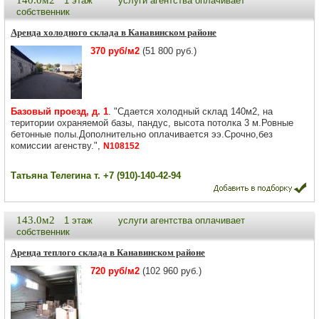
140.0м2
1 этаж
услуги агентства оплачивает
собственник
Аренда холодного склада в Канавинском районе
370 руб/м2
(51 800 руб.)
Базовый проезд, д. 1
. "Сдается холодный склад 140м2, на
територии охраняемой базы, пандус, высота потолка 3 м.Ровные
бетонные полы.Дополнительно оплачивается ээ.Срочно,без
комиссии агенству.",
N108152
Татьяна Телегина т. +7 (910)-140-42-94
143.0м2
1 этаж
услуги агентства оплачивает
собственник
Аренда теплого склада в Канавинском районе
720 руб/м2
(102 960 руб.)