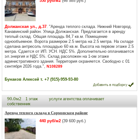
550 руб/м2
(46 585 руб.)
Должанская ул., д.37
. "Аренда теплого склада. Нижний Новгород.
Канавинский район. Улица Должанская. Предлагается в аренду
теплый склад. Общая площадь 84,7 кв.м. Помещение
однообъемное. Ворота размером 2.5 метра на 2.5 метра. На складе
сделана антресоль площадью 60 кв.м. Высота на первом этаже 2.5
метра. Сдается от ИП. УСН. НДС 5%. Дополнительно оплачивается
эл.энергия и НДС 5%. Склад расоложен на 1-ом этаже
адмнистративного здания. Территория охраняется. Свободно с 01
сентября 2026 года.",
N108289
Бунаков Алексей т. +7 (915)-959-93-80
90.0м2
1 этаж
услуги агентства оплачивает
собственник
Аренда теплого склада в Сормовском районе
440 руб/м2
(39 600 руб.)