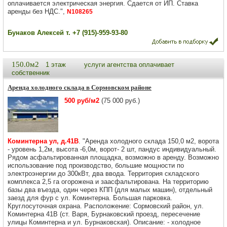
оплачивается электрическая энергия. Сдается от ИП. Ставка
аренды без НДС.",
N108265
Бунаков Алексей т. +7 (915)-959-93-80
150.0м2
1 этаж
услуги агентства оплачивает
собственник
Аренда холодного склада в Сормовском районе
500 руб/м2
(75 000 руб.)
Коминтерна ул, д.41В
. "Аренда холодного склада 150,0 м2, ворота
- уровень 1,2м, высота -6,0м, ворот- 2 шт, пандус индивидуальный.
Рядом асфальтированная площадка, возможно в аренду. Возможно
использование под производство, большие мощности по
электроэнергии до 300кВт, два ввода. Территория складского
комплекса 2,5 га огорожена и заасфальтирована. На территорию
базы два въезда, один через КПП (для малых машин), отдельный
заезд для фур с ул. Коминтерна. Большая парковка.
Круглосуточная охрана. Расположение: Сормовский район, ул.
Коминтерна 41В (ст. Варя, Бурнаковский проезд, пересечение
улицы Коминтерна и ул. Бурнаковская). Описание: - холодное