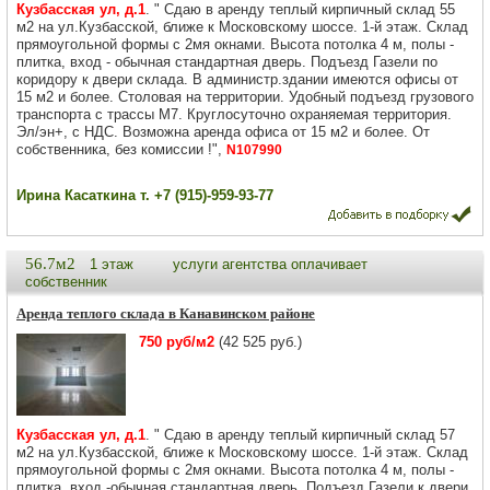
Кузбасская ул, д.1
. " Сдаю в аренду теплый кирпичный склад 55
м2 на ул.Кузбасской, ближе к Московскому шоссе. 1-й этаж. Склад
прямоугольной формы с 2мя окнами. Высота потолка 4 м, полы -
плитка, вход - обычная стандартная дверь. Подъезд Газели по
коридору к двери склада. В администр.здании имеются офисы от
15 м2 и более. Столовая на территории. Удобный подъезд грузового
транспорта с трассы М7. Круглосуточно охраняемая территория.
Эл/эн+, с НДС. Возможна аренда офиса от 15 м2 и более. От
собственника, без комиссии !",
N107990
Ирина Касаткина т. +7 (915)-959-93-77
56.7м2
1 этаж
услуги агентства оплачивает
собственник
Аренда теплого склада в Канавинском районе
750 руб/м2
(42 525 руб.)
Кузбасская ул, д.1
. " Сдаю в аренду теплый кирпичный склад 57
м2 на ул.Кузбасской, ближе к Московскому шоссе. 1-й этаж. Склад
прямоугольной формы с 2мя окнами. Высота потолка 4 м, полы -
плитка, вход -обычная стандартная дверь. Подъезд Газели к двери