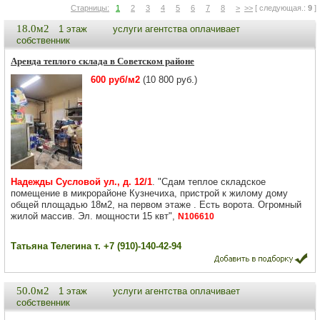
Старницы:
1
2
3
4
5
6
7
8
>
>>
[ следующая.:
9
]
18.0м2
1 этаж
услуги агентства оплачивает
собственник
Аренда теплого склада в Советском районе
600 руб/м2
(10 800 руб.)
Надежды Сусловой ул., д. 12/1
. "Сдам теплое складское
помещение в микрорайоне Кузнечиха, пристрой к жилому дому
общей площадью 18м2, на первом этаже . Есть ворота. Огромный
жилой массив. Эл. мощности 15 квт",
N106610
Татьяна Телегина т. +7 (910)-140-42-94
50.0м2
1 этаж
услуги агентства оплачивает
собственник