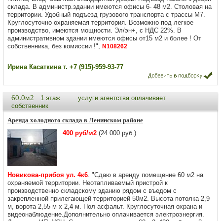
склада. В администр.здании имеются офисы 6- 48 м2. Столовая на
территории. Удобный подъезд грузового транспорта с трассы М7.
Круглосуточно охраняемая территория. Возможно под легкое
производство, имеются мощности. Эл/эн+, с НДС 22%. В
административном здании имеются офисы от15 м2 и более ! От
собственника, без комиссии !",
N108262
Ирина Касаткина т. +7 (915)-959-93-77
60.0м2
1 этаж
услуги агентства оплачивает
собственник
Аренда холодного склада в Ленинском районе
400 руб/м2
(24 000 руб.)
Новикова-прибоя ул. 4к6
. "Сдаю в аренду помещение 60 м2 на
охраняемой территории. Неотапливаемый пристрой к
производственно складскому зданию рядом с въедом с
закрепленной прилегающей территорией 50м2. Высота потолка 2,9
м, ворота 2,55 м х 2,4 м. Пол асфальт. Круглосуточная охрана и
видеонаблюдение.Дополнительно оплачивается электроэнергия.