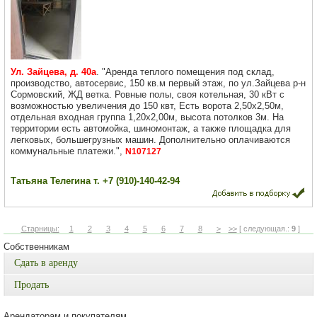
Ул. Зайцева, д. 40а
. "Аренда теплого помещения под склад,
производство, автосервис, 150 кв.м первый этаж, по ул.Зайцева р-н
Сормовский, ЖД ветка. Ровные полы, своя котельная, 30 кВт с
возможностью увеличения до 150 квт, Есть ворота 2,50х2,50м,
отдельная входная группа 1,20х2,00м, высота потолков 3м. На
территории есть автомойка, шиномонтаж, а также площадка для
легковых, большегрузных машин. Дополнительно оплачиваются
коммунальные платежи.",
N107127
Татьяна Телегина т. +7 (910)-140-42-94
Старницы:
1
2
3
4
5
6
7
8
>
>>
[ следующая.:
9
]
Собственникам
Сдать в аренду
Продать
Арендаторам и покупателям