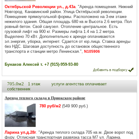
Октябрьской Революции ул., д.43а
. "Аренда помещения. Нижний
Новгород. Канавинский район. Улица Октябрьской революции.
Помещение прямоугольной формы. Расположено на 3-ем этаже
нежилого здания. Общая площадь 680 кв.м Высота 2.6 метра. Пол
ровный бетон. Свой санузел. Отопление центральное. Есть
грузовой лифт на 900 кг. Размеры лифта 1.4 на 1.2 метра.
Выделено 70 кВт. Дополнительно к аренде оплачиваются
эл.энергия, уборка, интернет. Сдается от юр.лица. Ставка аренды
без НДС. Шаговая доступность до остановок общественного
транспорта и станции метро Ленинская.",
N105906
Бунаков Алексей т. +7 (915)-959-93-80
705.0м2
1 этаж
услуги агентства оплачивает
собственник
Аренда теплого склада в Приокском районе
780 руб/м2
(549 900 руб.)
Ларина ул.д.28г
. "Аренда теплого склада 705 кв.м. Двое ворот под
фуру. Отлисная транспортная развязка тасса М7 ул. Ларина.