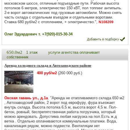
московском шоссе, отличные подъездные пути. Рабочая высота
потолков 6 метров, электричество 150 кВТ, пол топпинг антипыль.
2-е ворот автоматических под грузовые автомобили. Можно снять
часть склада с отдельным въездом и отдельными воротами.
Ставка 680 руб/м2 с отоплением, + электричество.",
N108209
Олег Эдуардович т. +7(920)-015-30-34
650.0м2
1 этаж
услуги агентства оплачивает
собственник
Аренда холодного склада в Автозаводском районе
400 руб/м2
(260 000 руб.)
Окская гавань ул., д.1а
. "Аренда не отапливаемого склада 650 м2
, Автозаводский район, 2 ворот под еврофуру, фура въезжает
внутрь склада. Высота потолка 6,5 м, высота ворот 4,5 м. Пол-
бетон, ровный, беспрепятственная работа погрузчика, который
можно арендовать. Допустима любая нагрузка на пол.Есть ж.д
ветка . Отдельно оплачиваются коммунальные платежи. Вода,
канализация рядом, можно подвести. Вентиляции нет