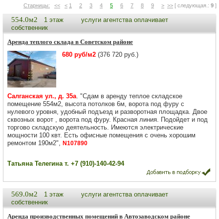
Старницы:
<<
<
1
2
3
4
5
6
7
8
9
>
>>
[ следующая.:
9
]
554.0м2
1 этаж
услуги агентства оплачивает
собственник
Аренда теплого склада в Советском районе
680 руб/м2
(376 720 руб.)
Салганская ул., д. 35а
. "Сдам в аренду теплое складское
помещение 554м2, высота потолков 6м, ворота под фуру с
нулевого уровня, удобный подъезд и разворотная площадка. Двое
сквозных ворот , ворота под фуру. Красная линия. Подойдет и под
торгово складскую деятельность. Имеются электрические
мощности 100 квт. Есть офисные помещения с очень хорошим
ремонтом 190м2",
N107890
Татьяна Телегина т. +7 (910)-140-42-94
569.0м2
1 этаж
услуги агентства оплачивает
собственник
Аренда производственных помещений в Автозаводском районе