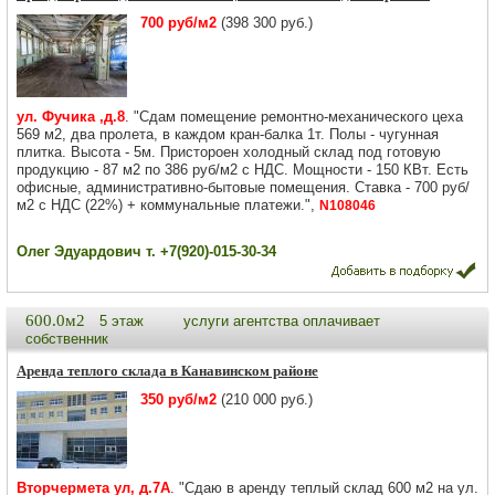
700 руб/м2
(398 300 руб.)
ул. Фучика ,д.8
. "Сдам помещение ремонтно-механического цеха
569 м2, два пролета, в каждом кран-балка 1т. Полы - чугунная
плитка. Высота - 5м. Пристороен холодный склад под готовую
продукцию - 87 м2 по 386 руб/м2 с НДС. Мощности - 150 КВт. Есть
офисные, административно-бытовые помещения. Ставка - 700 руб/
м2 с НДС (22%) + коммунальные платежи.",
N108046
Олег Эдуардович т. +7(920)-015-30-34
600.0м2
5 этаж
услуги агентства оплачивает
собственник
Аренда теплого склада в Канавинском районе
350 руб/м2
(210 000 руб.)
Вторчермета ул, д.7А
. "Сдаю в аренду теплый склад 600 м2 на ул.