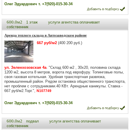
Олег Эдуардович т. +7(920)-015-30-34
600.0м2
1 этаж
услуги агентства оплачивает
собственник
Аренда теплого склада в Автозаводском районе
667 руб/м2
(400 200 руб.)
ул. Зеленхозовская 4а
. "Склад 600 м2 , 30х20, половина склада
1200 м2, высота 8 метров, ворота под еврофуру. Топинговые полы,
своя газовая котельная. Удобная транспортная развязка,
промышленный район. Рядом остановка общественного транспорта,
нет проблем с сотрудниками.40 КВт. Арендные каникулы. Ставка -
667 руб/м2.Торг.",
N107749
Олег Эдуардович т. +7(920)-015-30-34
600.0м2
подвал
услуги агентства оплачивает
собственник