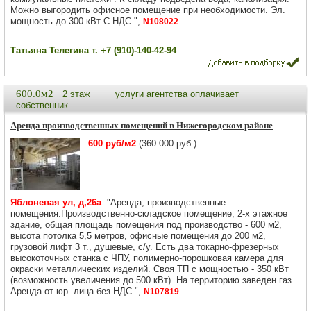
Можно выгородить офисное помещение при необходимости. Эл.
мощность до 300 кВт С НДС.",
N108022
Татьяна Телегина т. +7 (910)-140-42-94
600.0м2
2 этаж
услуги агентства оплачивает
собственник
Аренда производственных помещений в Нижегородском районе
600 руб/м2
(360 000 руб.)
Яблоневая ул, д,26а
. "Аренда, производственные
помещения.Производственно-складское помещение, 2-х этажное
здание, общая площадь помещения под производство - 600 м2,
высота потолка 5,5 метров, офисные помещения до 200 м2,
грузовой лифт 3 т., душевые, с/у. Есть два токарно-фрезерных
высокоточных станка с ЧПУ, полимерно-порошковая камера для
окраски металлических изделий. Своя ТП с мощностью - 350 кВт
(возможность увеличения до 500 кВт). На территорию заведен газ.
Аренда от юр. лица без НДС.",
N107819