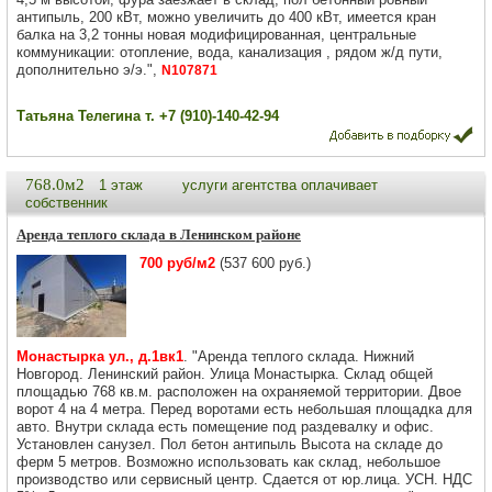
антипыль, 200 кВт, можно увеличить до 400 кВт, имеется кран
балка на 3,2 тонны новая модифицированная, центральные
коммуникации: отопление, вода, канализация , рядом ж/д пути,
дополнительно э/э.",
N107871
Татьяна Телегина т. +7 (910)-140-42-94
768.0м2
1 этаж
услуги агентства оплачивает
собственник
Аренда теплого склада в Ленинском районе
700 руб/м2
(537 600 руб.)
Монастырка ул., д.1вк1
. "Аренда теплого склада. Нижний
Новгород. Ленинский район. Улица Монастырка. Склад общей
площадью 768 кв.м. расположен на охраняемой территории. Двое
ворот 4 на 4 метра. Перед воротами есть небольшая площадка для
авто. Внутри склада есть помещение под раздевалку и офис.
Установлен санузел. Пол бетон антипыль Высота на складе до
ферм 5 метров. Возможно использовать как склад, небольшое
производство или сервисный центр. Сдается от юр.лица. УСН. НДС