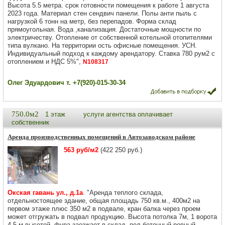
Высота 5.5 метра. срок готовности помещения к работе 1 августа
2023 года. Материал стен сендвич панели. Полы анти пыль с
нагрузкой 6 тонн на метр, без перепадов. Форма склад
прямоугольная. Вода ,канализация. Достаточные мощности по
электричеству. Отопление от собственной котельной отопителями
типа вулкано. На территории ость офисные помещения. УСН.
Индивидуальный подход к каждому арендатору. Ставка 780 рум2 с
отоплением и НДС 5%",
N108317
Олег Эдуардович т. +7(920)-015-30-34
750.0м2
1 этаж
услуги агентства оплачивает
собственник
Аренда производственных помещений в Автозаводском районе
563 руб/м2
(422 250 руб.)
Окская гавань ул., д.1а
. "Аренда теплого склада,
отдельностоящее здание, общая площадь 750 кв.м., 400м2 на
первом этаже плюс 350 м2 в подвале, кран балка через проем
может отгружать в подвал продукцию. Высота потолка 7м, 1 ворота
4,5 м высотой, фура заезжает в склад, пол бетонный ровный