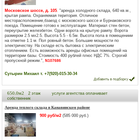
Московское шоссе, д. 105
. "аренда холодного склада, 640 кв.м.,
крытая рампа. Охраняемая територия. Отличное
месторасположение,бзаезд с московского шоссе и Бурнаковского
поезда. Помещение готово к эксплуатации. Материал стен бетон,
переугрытие железбетон. Одни ворота на крытую рампу. Ворота
размером 2.5 мх2.5. Высота 5.5 - 6.5м. Высота пола в помещениии
на отметке 1.1 м. Пол ровный бетон. Большие мощности по
электричеству. На складе есть бытовка с электрическим
отоплением. Есть возможность аренды офисных помещений на
территории базы. Стоимость 400 рублей плюс НДС 7%. Строгий
пропускной режим.",
N107686
Сутырин Михаил т. +7(920)-015-30-34
650.0м2
2 этаж
услуги агентства оплачивает
собственник
Аренда теплого склада в Канавинском районе
900 руб/м2
(585 000 руб.)