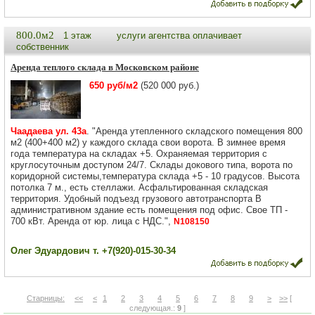
800.0м2
1 этаж
услуги агентства оплачивает
собственник
Аренда теплого склада в Московском районе
650 руб/м2
(520 000 руб.)
Чаадаева ул. 43а
. "Аренда утепленного складского помещения 800
м2 (400+400 м2) у каждого склада свои ворота. В зимнее время
года температура на складах +5. Охраняемая территория с
круглосуточным доступом 24/7. Склады докового типа, ворота по
коридорной системы,температура склада +5 - 10 градусов. Высота
потолка 7 м., есть стеллажи. Асфальтированная складская
территория. Удобный подъезд грузового автотранспорта В
административном здание есть помещения под офис. Свое ТП -
700 кВт. Аренда от юр. лица с НДС.",
N108150
Олег Эдуардович т. +7(920)-015-30-34
Старницы:
<<
<
1
2
3
4
5
6
7
8
9
>
>>
[
следующая.:
9
]