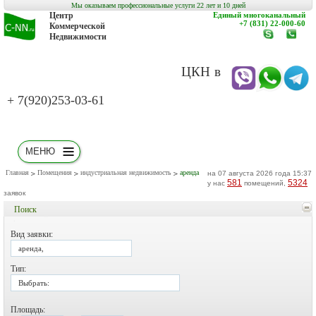
Мы оказываем профессиональные услуги 22 лет и 10 дней
Центр
Единый многоканальный
+7 (831) 22-000-60
Коммерческой
Недвижимости
www.c-
заказат
nn.ru
обратн
звонок
ЦКН в
+ 7(920)253-03-61
МЕНЮ
Главная
Помещения
индустриальная недвижимость
аренда
на 07 августа 2026 года 15:37
581
5324
у нас
помещений,
заявок
Поиск
Вид заявки:
аренда,
Тип:
Выбрать:
Площадь: