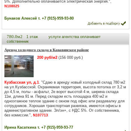
5%. Дополнительно оплачивается электрическая энергия.",
N108025
Бунаков Алексей т. +7 (915)-959-93-80
780.0м2
1 этаж
услуги агентства оплачивает
собственник
Аренда холодного склада в Канавинском районе
200 руб/м2
(156 000 руб.)
Кузбасская ул, д.1
. "Сдаю в аренду новый холодный склад 780 м2
на ул.Кузбасской. Охраняемая территория, высота потолка от 3,2 м
до 4,5 м, полы - асфальт, 2е ворот высотой 4 м, ширина склада
11м, длина 91 м. Перед складом есть площадка 400 м2 и
одноэтажное теплое здание с окном под офис или раздевалку для
сотрудников. Хорошая транспортная развязка, имеются офисы в
административном здании. Эл/эн+, с НДС 5%. От собственника,
без комиссии.",
N107713
Ирина Касаткина т. +7 (915)-959-93-77