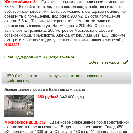
Жиркомбинат. 8а
. "Сдается складское отапливаемое помещение
650 м2. Второй этаж складского комплекса, у собственника есть
собственные погрузчики. Есть возможность складское помещение
соединить с помещением под офис 200 м2. Высота помещения
склада 5,5 м., Территория охраняется, есть автостоянка и
возможность заезда фур. Эл. мощности 200 кВт. Хорошая
транспортная развязка, 200 метров от Московского шоссе и
остановки общ. Транспорта. Аренда от юр. лица без НДС. Звоните,
смотрите и арендуйте для успешного развития вашего бизнеса!",
N108325
Олег Эдуардович т. +7(920)-015-30-34
650.0м2
1 этаж
услуги агентства оплачивает
собственник
Аренда теплого склада в Канавинском районе
680 руб/м2
(442 000 руб.)
Московское ш, д. 352
. "Сдам новое современное производственно-
складское теплое помещение. Веден в эксплуатацию. Склад 650
м2, половина от 1300 кв.м. Офисы от 180 кв.м. Удобная локация на