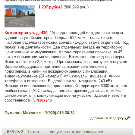
1 297 руб/м2
(800 249 руб.)
Коминтерна ул, д. 43б
. "Аренда площадей в отдельностоящем
здании на ул. Коминтерна. Подвал 617 кв.м. - полы топинг,
чистовая отделка (возможна аренда каждого этажа отдельно). Под
любой вид деятельности. Два отдельных заезда на территорию.
Центральные коммуникации. Асфальтированная парковка на 45
авто с возможностью увеличения. Возможен подъезд еврофуры.
Высота потолков 2,8 метра. Организована зона погрузки-разгрузки.
Здание оборудовано приточно-вытяжной вентиляцией с
подогревом, в наличии пожарно-охранная сигнализация,
видеонаблюдение (24 камеры 5 мп), санузлы, душевые, линии
телефона и интернета, Выделенная эл. мощность 240 кВт.
Возможно использование прилегающей территории 6000 кв.м. под
любые нужды (АЗС, склады, ангары, производство, авто мойка,
шиномонтаж т.п), коммуникации все на участке. Здание и земля в
собственности.",
N107946
Сутырин Михаил т. +7(920)-015-30-34
635.0м2
1 этаж
услуги агентства оплачивает