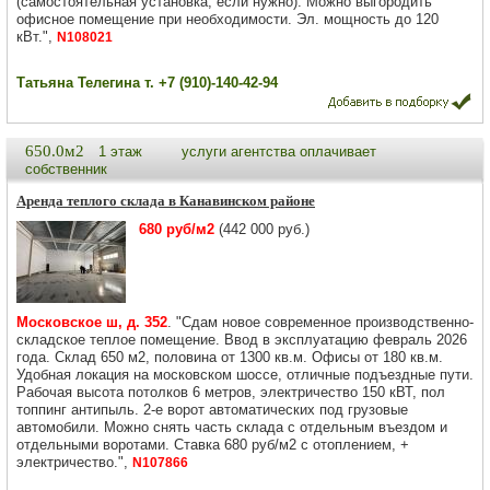
(самостоятельная установка, если нужно). Можно выгородить
офисное помещение при необходимости. Эл. мощность до 120
кВт.",
N108021
Татьяна Телегина т. +7 (910)-140-42-94
650.0м2
1 этаж
услуги агентства оплачивает
собственник
Аренда теплого склада в Канавинском районе
680 руб/м2
(442 000 руб.)
Московское ш, д. 352
. "Сдам новое современное производственно-
складское теплое помещение. Ввод в эксплуатацию февраль 2026
года. Склад 650 м2, половина от 1300 кв.м. Офисы от 180 кв.м.
Удобная локация на московском шоссе, отличные подъездные пути.
Рабочая высота потолков 6 метров, электричество 150 кВТ, пол
топпинг антипыль. 2-е ворот автоматических под грузовые
автомобили. Можно снять часть склада с отдельным въездом и
отдельными воротами. Ставка 680 руб/м2 с отоплением, +
электричество.",
N107866