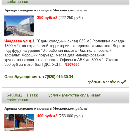
собственник
Аренда холодного склада в Московском районе
350 руб/м2
(222 250 руб.)
Чаадаева ул.д.1
. "Сдам холодный склад 635 м2 (половина склада
1300 м2), на охраняемой территории складского комплекса. Ворота
под фуру на уровне "0", рабочая высота - 6м, полы -ровный
асфальт. Хороший подъезд, места для маневрирования
крупнотоннажного транспорта. Офисы в АБК до 300 м2. Ставка -
350 руб за метр, без НДС, УСН.",
N107650
Олег Эдуардович т. +7(920)-015-30-34
640.0м2
1 этаж
услуги агентства оплачивает
собственник
Аренда холодного склада в Московском районе
400 руб/м2
(256 000 руб.)