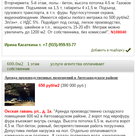
Вторчермета. 5-й этаж, полы - бетон, высота потолка 4-5 м. Газовое
отопление. Подъемник на 1,5 т, габариты 4 х1,5 м. Подъезд
грузового транспорта, в т.ч. фуры. Круглосуточная охрана,
видеонаблюдение. Имеются офисы любого метража по 500 руб/м2.
Эл/эн+, с НДС 5%. Подойдет под склад, легкое производство,
например, швейное и т.п., мощность 15-20 кВт. Метраж можно
увеличить до 1200 м2. От собственника, без комиссии!",
N108040
Ирина Касаткина т. +7 (915)-959-93-77
600.0м2
1 этаж
услуги агентства оплачивает
собственник
Аренда производственных помещений в Автозаводском районе
650 руб/м2
(390 000 руб.)
Окская гавань ул., д. 1а
. "Аренда производственно складского
помещения 600 м2 в Автозаводском районе, 2 ворот под еврофуру,
фура въезжает внутрь склада. Высота потолка 6,5 м, высота ворот
4,5 м. Пол-бетон, ровный, беспрепятственная работа погрузчика.
Допустима любая нагрузка на пол. Отдельно оплачиваются
коммунальные платежи . К складу подведена вода, канализация.