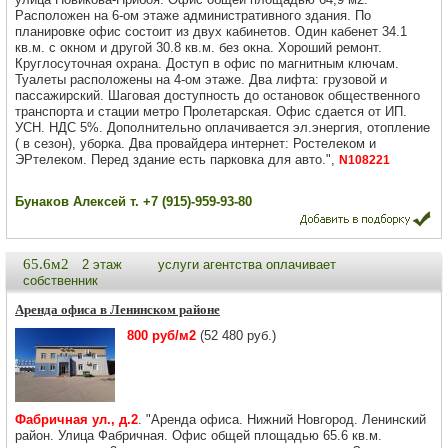
Расположен на 6-ом этаже административного здания. По
планировке офис состоит из двух кабинетов. Один кабенет 34.1
кв.м. с окном и другой 30.8 кв.м. без окна. Хороший ремонт.
Круглосуточная охрана. Доступ в офис по магнитным ключам.
Туалеты расположены на 4-ом этаже. Два лифта: грузовой и
пассажирский. Шаговая доступность до остановок общественного
транспорта и стации метро Пролетарская. Офис сдается от ИП.
УСН. НДС 5%. Дополнительно оплачивается эл.энергия, отопление
( в сезон), уборка. Два провайдера интернет: Ростелеком и
ЭРтелеком. Перед здание есть парковка для авто.",
N108221
Бунаков Алексей т. +7 (915)-959-93-80
65.6м2
2 этаж
услуги агентства оплачивает
собственник
Аренда офиса в Ленинском районе
800 руб/м2
(52 480 руб.)
Фабричная ул., д.2
. "Аренда офиса. Нижний Новгород. Ленинский
район. Улица Фабричная. Офис общей площадью 65.6 кв.м.