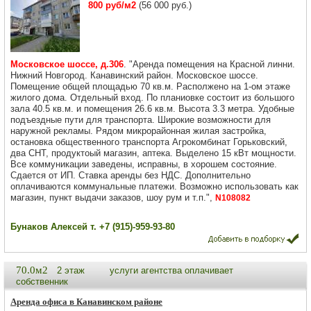
800 руб/м2
(56 000 руб.)
Московское шоссе, д.306
. "Аренда помещения на Красной линни.
Нижний Новгород. Канавинский район. Московское шоссе.
Помещение общей площадью 70 кв.м. Располжено на 1-ом этаже
жилого дома. Отдельный вход. По планиовке состоит из большого
зала 40.5 кв.м. и помещения 26.6 кв.м. Высота 3.3 метра. Удобные
подъездные пути для транспорта. Широкие возможности для
наружной рекламы. Рядом микрорайонная жилая застройка,
остановка общественного транспорта Агрокомбинат Горьковский,
два СНТ, продуктоый магазин, аптека. Выделено 15 кВт мощности.
Все коммуникации заведены, исправны, в хорошем состояние.
Сдается от ИП. Ставка аренды без НДС. Дополнительно
оплачиваются коммунальные платежи. Возможно использовать как
магазин, пункт выдачи заказов, шоу рум и т.п.",
N108082
Бунаков Алексей т. +7 (915)-959-93-80
70.0м2
2 этаж
услуги агентства оплачивает
собственник
Аренда офиса в Канавинском районе