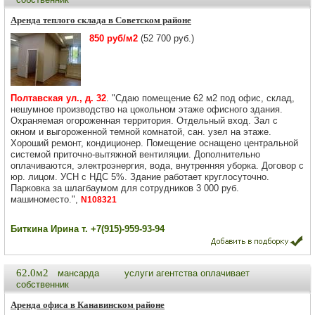
Аренда теплого склада в Советском районе
850 руб/м2
(52 700 руб.)
Полтавская ул., д. 32
. "Сдаю помещение 62 м2 под офис, склад,
нешумное производство на цокольном этаже офисного здания.
Охраняемая огороженная территория. Отдельный вход. Зал с
окном и выгороженной темной комнатой, сан. узел на этаже.
Хороший ремонт, кондиционер. Помещение оснащено центральной
системой приточно-вытяжной вентиляции. Дополнительно
оплачиваются, электроэнергия, вода, внутренняя уборка. Договор с
юр. лицом. УСН с НДС 5%. Здание работает круглосуточно.
Парковка за шлагбаумом для сотрудников 3 000 руб.
машиноместо.",
N108321
Биткина Ирина т. +7(915)-959-93-94
62.0м2
мансарда
услуги агентства оплачивает
собственник
Аренда офиса в Канавинском районе