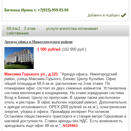
Биткина Ирина т. +7(915)-959-93-94
68.6м2
3 этаж
услуги агентства оплачивает
собственник
Аренда офиса в Нижегородском районе
1 500 руб/м2
(102 900 руб.)
Максима Горького ул., д.121
. "Аренда офиса. Нижегородский
район, улица Максима Горького. Бизнес Центр Кулибин. Офис
общей площадью 68.6 кв.м. расположен на 3-ем этаже. По
планировке офис состоит из двух смежных кабинетов. Установлена
система вентиляции и кондиционер. На этаже коридорная система.
Вход в Бизнес Центр по пропускам. В здании также расположен
отель и ресторан. В офис выполен хороший ремонт. Дополнительно
к аренде оплачиваются: OPEX (200 рублей за кв.м.), электрическая
энергия, уборка в офисе. Провайдер интернет Ростелеком.
Остановки общественного транспорта и станция метро Горьковкая в
шаговой доступности. Ставка аренды без НДС. Есть возможность
арендовать еще офис 88 кв.м.",
N106983