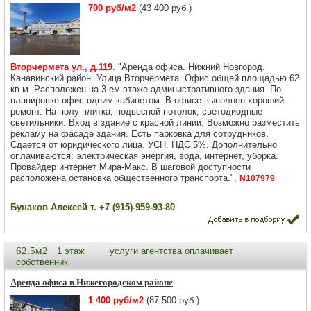
700 руб/м2
(43 400 руб.)
Вторчермета ул., д.119
. "Аренда офиса. Нижний Новгород.
Канавинский район. Улица Вторчермета. Офис общей площадью 62
кв.м. Расположен на 3-ем этаже административного здания. По
планировке офис одним кабинетом. В офисе выполнен хороший
ремонт. На полу плитка, подвесной потолок, светодиодные
светильники. Вход в здание с красной линии. Возможно разместить
рекламу на фасаде здания. Есть парковка для сотрудников.
Сдается от юридического лица. УСН. НДС 5%. Дополнительно
оплачиваются: электрическая энергия, вода, интернет, уборка.
Провайдер интернет Мира-Макс. В шаговой доступности
расположена остановка общественного транспорта.",
N107979
Бунаков Алексей т. +7 (915)-959-93-80
62.5м2
1 этаж
услуги агентства оплачивает
собственник
Аренда офиса в Нижегородском районе
1 400 руб/м2
(87 500 руб.)