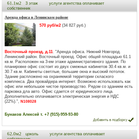
61.1м2
3 этаж
услуги агентства оплачивает
собственник
Аренда офиса в Ленинском районе
570 руб/м2
(34 827 руб.)
Восточный проезд, д.11
. "Аренда офиса. Нижний Новгород.
Ленинский район. Восточный проезд. Офис общей площадью 61.1
кв.м. Расположен на 3-ем этаже административного здания. По
планировке офис состоит из двух смежных кабинетов 30.4 кв.м. и
30.7 кв.м. Кабинеты светлые, большие окна и высокий потолок.
Здание распложено на охраняемой территории склаского
комплекса. Два провайдера интернет. Возможно использовать как
офис или небольшое чистое производство. Рядом со зданием есть
парковка дла авто. Офис сдается от юридического лица.
Дополнительно оплачивается электрическая энергия и НДС
(22%).",
N108028
Бунаков Алексей т. +7 (915)-959-93-80
62.0м2
цоколь
услуги агентства оплачивает
собственник