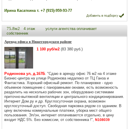
Ирина Касаткина т. +7 (915)-959-93-77
75.8м2
4 этаж
услуги агентства оплачивает
собственник
Аренда офиса в Нижегородском районе
1 100 руб/м2
(83 380 руб.)
Родионова ул, д.167Б
. "Сдаю в аренду офис 76 м2 на 4 этаже
Бизнес-центра на улице Родионова недалеко от ТЦ Ганза и
Фантастика. Хороший офисный ремонт. По планировке - одно
объемное помещение с панорамными окнами, есть возможность
разделить на несколько рабочих зон, оборудовано системами
приточно-вытяжной вентиляции и центрального кондиционирования.
Интернет Дом.ру и др. Круглосуточная охрана, возможен
круглосуточный доступ. Свободная парковка рядом со зданием. В
цену включены коммунальные платежи, уборка мест общего
пользования. Эл/эн, интернет оплачиваются отдельно, в цену
входит НДС 5%. Без комиссии, от собственника !",
N108039