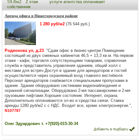
59.8м2
2 этаж
услуги агентства оплачивает
собственник
Аренда офиса в Нижегородском районе
1 280 руб/м2
(76 544 руб.)
Родионова ул, д.23
. "Сдам офис в бизнес-центре.Помещение
состоящий из двух смежных кабинетов 46,5 + 13,3 кв.м. На первом
этаже - кафе, торговля сопутствующими товарами, справочная
служба и представитель управления зданием, общий холл с
местами для встреч.Доступ в здание для арендаторов и гостей
осуществляется через охраняемый вход главного вестибюля.
Персонал арендаторов снабжается специальными пропусками в
здание. Здание оборудовано системами видеонаблюдения и
охранной сигнализации. Оборудовано 2-мя пассажирскими и 2-мя
грузовыми лифтами.Хорошее состояние. Интернет, охрана.
Дополнительно оплачиваются эл-во и средства связи. Ставка
аренды 1280 руб/м2 с с НДС. Входит все, кроме электроэнергии.",
N107787
Олег Эдуардович т. +7(920)-015-30-34