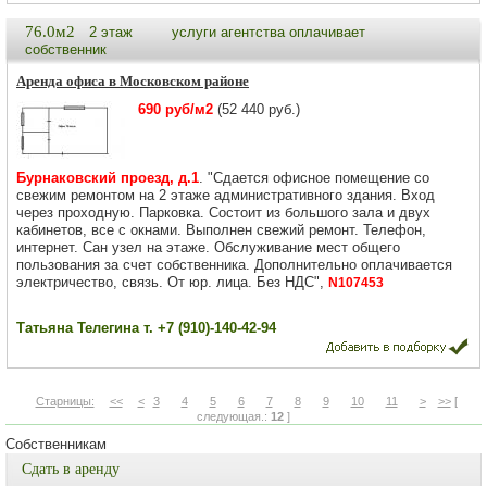
76.0м2
2 этаж
услуги агентства оплачивает
собственник
Аренда офиса в Московском районе
690 руб/м2
(52 440 руб.)
Бурнаковский проезд, д.1
. "Сдается офисное помещение со
свежим ремонтом на 2 этаже административного здания. Вход
через проходную. Парковка. Состоит из большого зала и двух
кабинетов, все с окнами. Выполнен свежий ремонт. Телефон,
интернет. Сан узел на этаже. Обслуживание мест общего
пользования за счет собственника. Дополнительно оплачивается
электричество, связь. От юр. лица. Без НДС",
N107453
Татьяна Телегина т. +7 (910)-140-42-94
Старницы:
<<
<
3
4
5
6
7
8
9
10
11
>
>>
[
следующая.:
12
]
Собственникам
Сдать в аренду