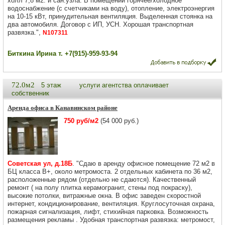
холл 7,8 м2. и сан.узла. В помещении горячее/холодное
водоснабжение (с счетчиками на воду), отопление, электроэнергия
на 10-15 кВт, принудительная вентиляция. Выделенная стоянка на
два автомобиля. Договор с ИП, УСН. Хорошая транспортная
развязка.",
N107311
Биткина Ирина т. +7(915)-959-93-94
72.0м2
5 этаж
услуги агентства оплачивает
собственник
Аренда офиса в Канавинском районе
750 руб/м2
(54 000 руб.)
Советская ул, д.18Б
. "Сдаю в аренду офисное помещение 72 м2 в
БЦ класса В+, около метромоста. 2 отдельных кабинета по 36 м2,
расположенные рядом (отдельно не сдаются). Качественный
ремонт ( на полу плитка керамогранит, стены под покраску),
высокие потолки, витражные окна. В офис заведен скоростной
интернет, кондиционирование, вентиляция. Круглосуточная охрана,
пожарная сигнализация, лифт, стихийная парковка. Возможность
размещения рекламы . Удобная транспортная развязка: метромост,