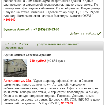
расположен на 2-ом этаже административного здания. Здание
распложено на охраняемой территории складского комплекса. По
планировке офис одним кабинетом. Хороший ремонт. Кондиционер.
Санузел на этаже. Интернет. Сдается от юр.лица. НДС 5%. Рядом
площадь Комсомольская, магазин Максидом, магазин ОКЕЙ.",
N106640
Бунаков Алексей т. +7 (915)-959-93-80
67.1м2
2 этаж
услуги агентства оплачивает
собственник
Аренда офиса в Советском районе
740 руб/м2
(49 654 руб.)
Артельная ул. 35а
. "Сдаю в аренду офисный блок на 2 этаже
административного здания на ул. Артельной. Коридорно-
кабинетная планировка, сан.узлы на этаже. Офис состоит из трех
кабинетов. Телефонная точка, интернет(три провайдера на выбор).
Охрана на входе, видеонаблюдение. Парковка. Дополнительно
оплачиваются средства связи. Договор с ИП, УСН, НДС-5% в цене.
Режим работы здания с 7-30 до 22-30.",
N107909