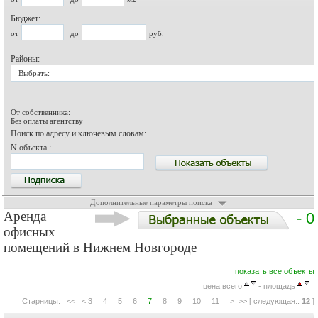
Бюджет:
от
до
руб.
Районы:
Выбрать:
От собственника:
Без оплаты агентству
Поиск по адресу и ключевым словам:
N объекта.:
Дополнительные параметры поиска
Аренда
- 0
офисных
помещений в Нижнем Новгороде
показать все объекты
цена всего
- площадь
Старницы:
<<
<
3
4
5
6
7
8
9
10
11
>
>>
[ следующая.:
12
]