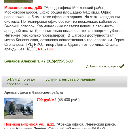
Московское ш., д.85
. "Аренда офиса Московский район,
Московское шоссе. Офис общей площадью 64.2 кв.м. Офис
расположен на 5-ом этаже офисного здания. На этаж коридорная
система. По планировке офис состоит из нескольких кабинетов.
Высокий потолок. Коммунальные платежи вошли в стоимость
арендной платы. Дополнительно оплачивается эл.энергия, уборка.
Интернет (несколько провайдеров). В шаговой доступности ст.
метро Канавинская, остановка общественного транспорта им. Героя
Степанова, ТРЦ РИО, Гипер Лента. Сдается от юр.лица. Ставка
аренды без НДС.",
N107188
Бунаков Алексей т. +7 (915)-959-93-80
64.9м2
6 этаж
услуги агентства оплачивает
собственник
Аренда офиса в Ленинском районе
700 руб/м2
(45 430 руб.)
Новикова-Прибоя ул., д.12
. "Аренда офиса. Ленинский район,
улица Новикова-Прибоя. Офис общей площадью 64,9 м2.