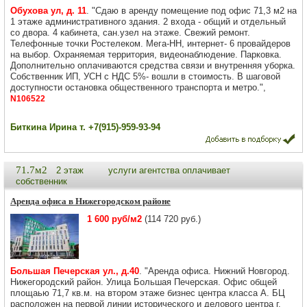
Обухова ул, д. 11
. "Сдаю в аренду помещение под офис 71,3 м2 на
1 этаже административного здания. 2 входа - общий и отдельный
со двора. 4 кабинета, сан.узел на этаже. Свежий ремонт.
Телефонные точки Ростелеком. Мега-НН, интернет- 6 провайдеров
на выбор. Охраняемая территория, видеонаблюдение. Парковка.
Дополнительно оплачиваются средства связи и внутренняя уборка.
Собственник ИП, УСН с НДС 5%- вошли в стоимость. В шаговой
доступности остановка общественного транспорта и метро.",
N106522
Биткина Ирина т. +7(915)-959-93-94
71.7м2
2 этаж
услуги агентства оплачивает
собственник
Аренда офиса в Нижегородском районе
1 600 руб/м2
(114 720 руб.)
Большая Печерская ул., д.40
. "Аренда офиса. Нижний Новгород.
Нижегородский район. Улица Большая Печерская. Офис общей
площаью 71,7 кв.м. на втором этаже бизнес центра класса А. БЦ
расположен на первой линии исторического и делового центра г.