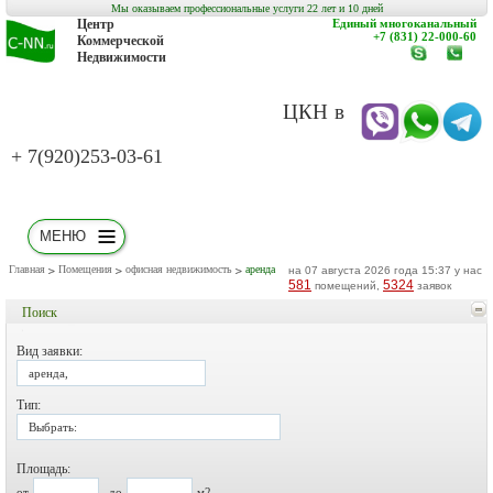
Мы оказываем профессиональные услуги 22 лет и 10 дней
Центр
Единый многоканальный
+7 (831) 22-000-60
Коммерческой
Недвижимости
www.c-
заказат
nn.ru
обратн
звонок
ЦКН в
+ 7(920)253-03-61
МЕНЮ
Главная
Помещения
офисная недвижимость
аренда
на 07 августа 2026 года 15:37 у нас
581
5324
помещений,
заявок
Поиск
Вид заявки:
аренда,
Тип:
Выбрать:
Площадь:
от
до
м2