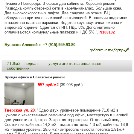
Нижнего Новгорода. В офисе два кабинета. Хороший ремонт.
Разводка компьютереной сети в кабель-каналах. Большие окна.
Два высокоскоростных лифта. Два санузла на этаже. БЦ
оборудован приточно-вытяжной вентиляцией. В наличии подземная
и наземная платная парковки. Ведется круглосуточная охрана и
видеонаблюдение. Сдается от ИП. НДС 5%. Дополнительно
оплачиваются коммунальные платежи и НДС 5%.",
N108132
Бунаков Алексей т. +7 (915)-959-93-80
71.8м2
подвал
услуги агентства оплачивает
собственник
Аренда офиса в Советском районе
557 руб/м2
(39 993 руб.)
Тверская ул. 20
. "Сдаю двух уровневое помещение 71,8 м2 в
цоколе с качественным ремонтом под офис, мастерскую в шаговой
доступности от Центра. Закрытая территория. Отдельный вход.
Состоит из кабинета 14,2 м2 - высота потолка 4,3 м2, кабинета 18,9
м2 -первый уровень, 29,6 м2 - антресоль -высота потолка 1,91м.+