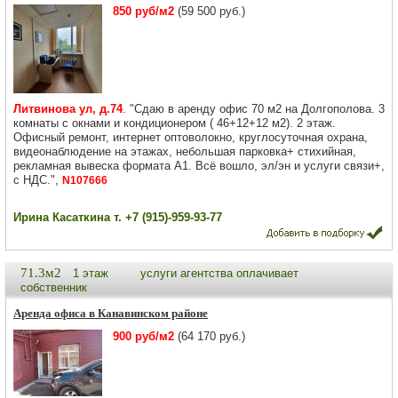
850 руб/м2
(59 500 руб.)
Литвинова ул, д.74
. "Сдаю в аренду офис 70 м2 на Долгополова. 3
комнаты с окнами и кондиционером ( 46+12+12 м2). 2 этаж.
Офисный ремонт, интернет оптоволокно, круглосуточная охрана,
видеонаблюдение на этажах, небольшая парковка+ стихийная,
рекламная вывеска формата А1. Всё вошло, эл/эн и услуги связи+,
с НДС.",
N107666
Ирина Касаткина т. +7 (915)-959-93-77
71.3м2
1 этаж
услуги агентства оплачивает
собственник
Аренда офиса в Канавинском районе
900 руб/м2
(64 170 руб.)