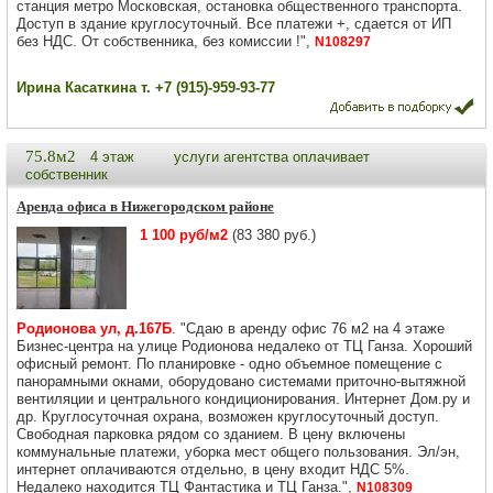
станция метро Московская, остановка общественного транспорта.
Доступ в здание круглосуточный. Все платежи +, сдается от ИП
без НДС. От собственника, без комиссии !",
N108297
Ирина Касаткина т. +7 (915)-959-93-77
75.8м2
4 этаж
услуги агентства оплачивает
собственник
Аренда офиса в Нижегородском районе
1 100 руб/м2
(83 380 руб.)
Родионова ул, д.167Б
. "Сдаю в аренду офис 76 м2 на 4 этаже
Бизнес-центра на улице Родионова недалеко от ТЦ Ганза. Хороший
офисный ремонт. По планировке - одно объемное помещение с
панорамными окнами, оборудовано системами приточно-вытяжной
вентиляции и центрального кондиционирования. Интернет Дом.ру и
др. Круглосуточная охрана, возможен круглосуточный доступ.
Свободная парковка рядом со зданием. В цену включены
коммунальные платежи, уборка мест общего пользования. Эл/эн,
интернет оплачиваются отдельно, в цену входит НДС 5%.
Недалеко находится ТЦ Фантастика и ТЦ Ганза.",
N108309