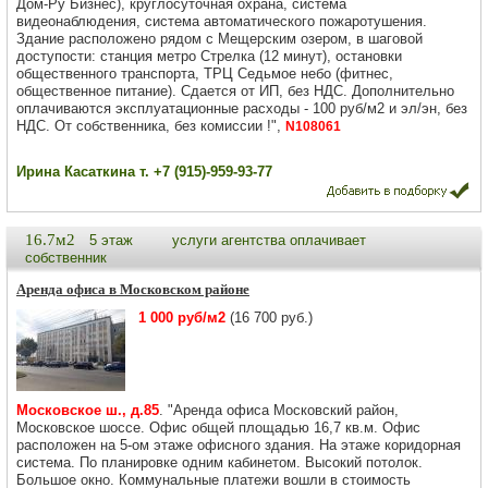
Дом-Ру Бизнес), круглосуточная охрана, система
видеонаблюдения, система автоматического пожаротушения.
Здание расположено рядом с Мещерским озером, в шаговой
доступости: станция метро Стрелка (12 минут), остановки
общественного транспорта, ТРЦ Седьмое небо (фитнес,
общественное питание). Сдается от ИП, без НДС. Дополнительно
оплачиваются эксплуатационные расходы - 100 руб/м2 и эл/эн, без
НДС. От собственника, без комиссии !",
N108061
Ирина Касаткина т. +7 (915)-959-93-77
16.7м2
5 этаж
услуги агентства оплачивает
собственник
Аренда офиса в Московском районе
1 000 руб/м2
(16 700 руб.)
Московское ш., д.85
. "Аренда офиса Московский район,
Московское шоссе. Офис общей площадью 16,7 кв.м. Офис
расположен на 5-ом этаже офисного здания. На этаже коридорная
система. По планировке одним кабинетом. Высокий потолок.
Большое окно. Коммунальные платежи вошли в стоимость