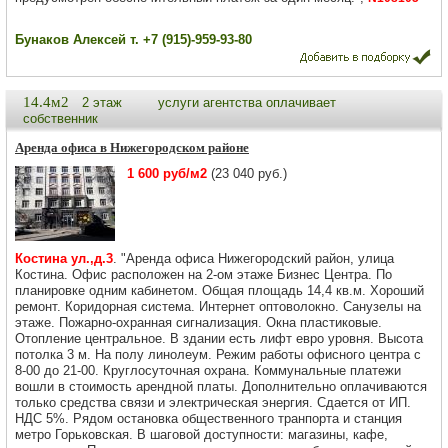
Бунаков Алексей т. +7 (915)-959-93-80
14.4м2
2 этаж
услуги агентства оплачивает
собственник
Аренда офиса в Нижегородском районе
1 600 руб/м2
(23 040 руб.)
Костина ул.,д.3
. "Аренда офиса Нижегородский район, улица
Костина. Офис расположен на 2-ом этаже Бизнес Центра. По
планировке одним кабинетом. Общая площадь 14,4 кв.м. Хороший
ремонт. Коридорная система. Интернет оптоволокно. Санузелы на
этаже. Пожарно-охранная сигнализация. Окна пластиковые.
Отопление центральное. В здании есть лифт евро уровня. Высота
потолка 3 м. На полу линолеум. Режим работы офисного центра с
8-00 до 21-00. Круглосуточная охрана. Коммунальные платежи
вошли в стоимость арендной платы. Дополнительно оплачиваются
только средства связи и электрическая энергия. Сдается от ИП.
НДС 5%. Рядом остановка общественного транпорта и станция
метро Горьковская. В шаговой доступности: магазины, кафе,