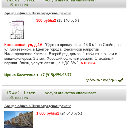
14.6м2
3 этаж
услуги агентства оплачивает
собственник
Аренда офиса в Нижегородском районе
900 руб/м2
(13 140 руб.)
Кожевенная ул, д.1А
. "Сдаю в аренду офис 14,6 м2 на Скобе , на
ул.Кожевенной, в Центре города, фактичски напротив
Нижегородского Кремля. Второй ряд домов. 1 кабинет с окном и
кондиционером, 3 этаж. Хороший офисный ремонт. Стихийный
паркинг. Эл/эн, услуги связи+, с НДС 5%.",
N107984
Ирина Касаткина т. +7 (915)-959-93-77
15.4м2
1 этаж
услуги агентства оплачивает
собственник
Аренда офиса в Нижегородском районе
1 600 руб/м2
(24 640 руб.)