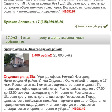
Сдается от ИП. Ставка аренды без НДС. Шаговая доступность до
остановки общественного транспорта. Возможно использовать как
офис или помещение для хранения.",
N108116
Бунаков Алексей т. +7 (915)-959-93-80
17.0м2
1 этаж
услуги агентства оплачивает
собственник
Аренда офиса в Нижегородском районе
1 400 руб/м2
(23 800 руб.)
Студеная ул., д.35а
. "Аренда офиса. Нижний Новгород.
Нижегородский район. Улица Студеная. Офис общей площадью 17
кв.м. Расположен на 1-ом этаже административного здания. По
планировке офис одним кабинетом. Режим работы здания с 07:00
до 22:00 включая выходные дни. Интернет от Ростелекома.
Шаговая доступность до станции метро Горьковская. Перед
зданием есть небольшая стихийная парковка для авто. Сдается от
юридического лица. Дополнительно к аренде оплачивается
электрическая энергия, интернет и уборка.",
N108140