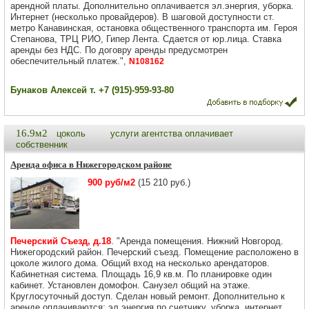
арендной платы. Дополнительно оплачивается эл.энергия, уборка.
Интернет (несколько провайдеров). В шаговой доступности ст.
метро Канавинская, остановка общественного транспорта им. Героя
Степанова, ТРЦ РИО, Гипер Лента. Сдается от юр.лица. Ставка
аренды без НДС. По договру аренды предусмотрен
обеспечительный платеж.",
N108162
Бунаков Алексей т. +7 (915)-959-93-80
16.9м2
цоколь
услуги агентства оплачивает
собственник
Аренда офиса в Нижегородском районе
900 руб/м2
(15 210 руб.)
Печерский Съезд, д.18
. "Аренда помещения. Нижний Новгород.
Нижегородский район. Печерский съезд. Помещение расположено в
цоколе жилого дома. Общий вход на несколько арендаторов.
Кабинетная система. Площадь 16,9 кв.м. По планировке один
кабинет. Установлен домофон. Санузел общий на этаже.
Круглосуточный доступ. Сделан новый ремонт. Дополнительно к
аренде оплачиваются: эл.энергия по счетчику, уборка, интернет.