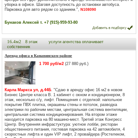
уборка в офисе. Шаговя доступность до остановки автобуса.
Парковка для авто рядом со зданием.",
N108090
Бунаков Алексей т. +7 (915)-959-93-80
16.4м2
8 этаж
услуги агентства оплачивает
собственник
Аренда офиса в Канавинском районе
1 700 руб/м2
(27 880 руб.)
Карла Маркса ул, д.44Б
. "Сдаю в аренду офис 16 м2 в новом
Бизнес Центре класса В. 1 кабинет с окном и кондиционером, 8
этаж, несколько с/у, лифт. Помещения с отделкой: напольное
покрытие ПВХ плитка, окрашены стены и потолок, разводка
электрики по рабочим местам, центральная система вентиляции,
центральная система кондиционирования. На втором этаже
находится парковка на 80 машино-мест. Третий этаж Конгресс
Центр. Внутренняя инфрастуктура: уютное лобби, ресторан
общественного питания, гостевая парковка на 42 автомобиля, 4
скоростных лифта и один VIP лифт, 2 провайдера (Ростелеком,