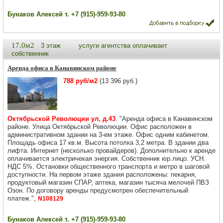
Бунаков Алексей т. +7 (915)-959-93-80
17.0м2
3 этаж
услуги агентства оплачивает
собственник
Аренда офиса в Канавинском районе
788 руб/м2
(13 396 руб.)
Октябрьской Революции ул, д.43
. "Аренда офиса в Канавинском
районе. Улица Октябрьской Революции. Офис расположен в
административном здании на 3-ем этаже. Офис одним кабинетом.
Площадь офиса 17 кв.м. Высота потолка 3,2 метра. В здании два
лифта. Интернет (несколько провайдеров). Дополнительно к аренде
оплачивается электричекая энергия. Собственник юр.лицо. УСН.
НДС 5%. Остановки общественного транспорта и метро в шаговой
доступности. На первом этаже здания расположены: пекарня,
продуктовый магазин СПАР, аптека, магазин тысяча мелочей ПВЗ
Озон. По договору аренды предусмотрен обеспечительный
платеж.",
N108129
Бунаков Алексей т. +7 (915)-959-93-80