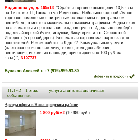
Родионова ул, д. 165к13
. "Сдаётся торговое помещение 10,5 кв.м.
на 1м этаже ТЦ Ганза на ул.Родионова. Небольшое однообъёмное
торговое помещение с витринным остеклением в центральном
вестибюле, в месте с максимально высоким трафиком. Рядом вход
на эскалаторы и центральная входная группа. Идеально подойдёт
под дизайнерский бутик, игрушки, бижутерию и т.п. Скоростной
Интернет (5 провайдеров). Бесплатная охраняемая парковка для
посетителей. Режим работы: с 9 до 22. Коммунальные услуги -
(электроэнергия по счетчику, тепло-, холодоснабжение,
вентиляция, исходя из площади, ориентировочно 100 руб. за
кв.м.).",
N107737
Бунаков Алексей т. +7 (915)-959-93-80
11.1м2
1 этаж
услуги агентства оплачивает
собственник
Аренда офиса в Нижегородском районе
1 800 руб/м2
(19 980 руб.)