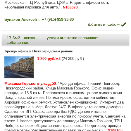
Московская, ТЦ Республика, ЦУМа. Рядом с офисом есть
небольшая парковка для авто.",
N108073
Бунаков Алексей т. +7 (915)-959-93-80
13.5м2
цоколь
услуги агентства оплачивает
собственник
Аренда офиса в Нижегородском районе
1 800 руб/м2
(24 300 руб.)
Максима Горького ул., д.50
. "Аренда офиса. Нижний Новгород.
Нижегородский район. Улица Максима Горького. Офис общей
площадью 13.5 кв.м. Расположен в высоком цоколе жилого дома.
Вход с красной линии. По планировке офис одним кобинетом.
Хороший офисный ремонт. Установлен кондиционер. Интернет два
провайдера на выбор. Доступ 24/7. В офисе установлен домофон.
Сдается от ИП. Ставка аренды без НДС. Дополнительно
оплачивается электрическая энергия по прибору учета. Санузел на
этаже. Шаговая доступность до площади Максима Горького, ТРЦ
Небо, остановок общественного транспорта. По договору аренды
предусмотрен обеспечительный платеж за один месяц.",
N108105