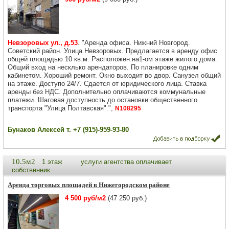
Невзоровых ул., д.53
. "Аренда офиса. Нижний Новгород.
Советский район. Улица Невзоровых. Предлагается в аренду офис
общей площадью 10 кв.м. Расположен на1-ом этаже жилого дома.
Общий вход на несклько арендаторов. По планировке одним
кабинетом. Хороший ремонт. Окно выходит во двор. Санузел общий
на этаже. Доступо 24/7. Сдается от юридического лица. Ставка
аренды без НДС. Дополнительно оплачиваются коммунальные
платежи. Шаговая доступность до остановки общественного
транспорта "Улица Полтавская".",
N108295
Бунаков Алексей т. +7 (915)-959-93-80
10.5м2
1 этаж
услуги агентства оплачивает
собственник
Аренда торговых площадей в Нижегородском районе
4 500 руб/м2
(47 250 руб.)