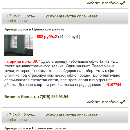
17.0м2
1 этаж
услуги агентства оплачивает
собственник
Аренда офиса в Приокском районе
882 руб/м2
(14 994 руб.)
Гагарина пр-кт 39
. "Сдаю в аренду небольшой офис 17 м2 на 1
этаже административного здания. Один кабинет. Телефонные
точки, интернет- несколько провайдеров на выбор. Есть кафе.
Отлично под страховуя компанию, офис продаж. Дополнительно
оплачиваются средства связи, электроэнергия и внутренняя
уборка. Договор с юр. лицом. Парковка перед зданием.",
N107796
Биткина Ирина т. +7(915)-959-93-94
17.2м2
2 этаж
услуги агентства оплачивает
собственник
Аренда офиса в Сормовском районе