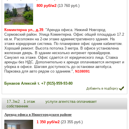
800 руб/м2
(13 760 руб.)
Коминтерна ул., д.39
. "Аренда офиса. Нижинй Новгород.
Сормовский район. Улица Коминтерна. Офис общей площадью 17.2
кв.м. Расоложен на 2-ом этаже административного здания. На
этаже коридорная система. По планировке офис одним кабинетом.
Хороший ремонт. Высота потолка 3 метра. В офисе установлена
железная дверь. В здании несколько интренет провайдеров.
Санузел на этаже. Офис сдается от юридического лица. Ставка
аренды без НДС. Дополнительно к аренде оплачивается интернет и
уборка в офисе. Шаговя доступность до остановки автобуса.
Парковка для авто рядом со зданием.",
N108091
Бунаков Алексей т. +7 (915)-959-93-80
17.3м2
1 этаж
услуги агентства оплачивает
собственник
Аренда офиса в Нижегородском районе
1 350 руб/м2
(23 355 руб.)