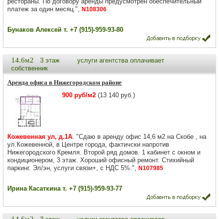
рестораны. По договору аренды предусмотрен обеспечительный
платеж за один месяц.",
N108306
Бунаков Алексей т. +7 (915)-959-93-80
14.6м2
3 этаж
услуги агентства оплачивает
собственник
Аренда офиса в Нижегородском районе
900 руб/м2
(13 140 руб.)
Кожевенная ул, д.1А
. "Сдаю в аренду офис 14,6 м2 на Скобе , на
ул.Кожевенной, в Центре города, фактичски напротив
Нижегородского Кремля. Второй ряд домов. 1 кабинет с окном и
кондиционером, 3 этаж. Хороший офисный ремонт. Стихийный
паркинг. Эл/эн, услуги связи+, с НДС 5%.",
N107985
Ирина Касаткина т. +7 (915)-959-93-77