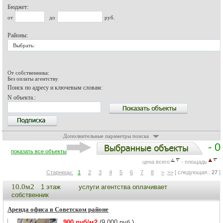
Бюджет:
от
до
руб.
Районы:
Выбрать:
От собственника:
Без оплаты агентству
Поиск по адресу и ключевым словам:
N объекта.:
Дополнительные параметры поиска
- 0
показать все объекты
цена всего
- площадь
Старницы:
1
2
3
4
5
6
7
8
>
>>
[ следующая.:
27
]
10.0м2
1 этаж
услуги агентства оплачивает
собственник
Аренда офиса в Советском районе
900 руб/м2
(9 000 руб.)