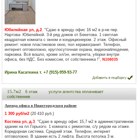
Юбилейная ул, д.2
. "Сдаю в аренду офис 16 м2 в р-не пер.
Нартова- Юбилейной. 3-й ряд домов от Бекетова. 1 светлая
квадратная комната с окном и кондиционером. 2 этаж. Офисный
ремонт: новое пластиковое окно, пол керамогранит. Телефон,
интернет оптоволокно, круглосуточная охрана, видеонаблюдение,
парковка. Всё вошло, кроме эл/эн, интернета, уборки внутри
офиса, без НДС. Без комиссии, от собственника !",
N108035
Ирина Касаткина т. +7 (915)-959-93-77
15.7м2
6 этаж
услуги агентства оплачивает
собственник
Аренда офиса в Нижегородском районе
1 300 руб/м2
(20 410 руб.)
Костина ул, д.3
. "Сдаю в аренду офис 15,7 м2 в административном
здании на пл.Горького. 1 комната с ремонтом, с/у рядом на этаже.
Коридорная система. Средний этаж. Телефон, интернет
оптоволокно. В здании есть 2 лифта. Высота потолка 3 м.