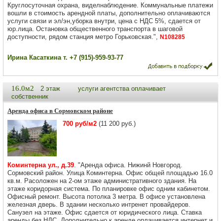
Круглосуточная охрана, виделнаблюдение. Коммунальные платежи
вошли в стоимость арендной платы, дополнительно оплачиваются
услуги связи и эл/эн,уборка внутри, цена с НДС 5%, сдается от
юр.лица. Остановка общественного транспорта в шаговой
доступности, рядом станция метро Горьковская.",
N108285
Ирина Касаткина т. +7 (915)-959-93-77
16.0м2
2 этаж
услуги агентства оплачивает
собственник
Аренда офиса в Сормовском районе
700 руб/м2
(11 200 руб.)
Коминтерна ул., д.39
. "Аренда офиса. Нижинй Новгород.
Сормовский район. Улица Коминтерна. Офис общей площадью 16.0
кв.м. Расоложен на 2-ом этаже административного здания. На
этаже коридорная система. По планировке офис одним кабинетом.
Офисный ремонт. Высота потолка 3 метра. В офисе установлена
железная дверь. В здании несколько интренет провайдеров.
Санузел на этаже. Офис сдается от юридического лица. Ставка
аренды без НДС. Дополнительно к аренде оплачивается интернет и