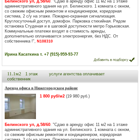
Белинского ул, д.58/60
. "Сдаю в аренду офис 11 м2 на 1 этаже
административного здания на ул. Белинского. 1 комната с окном,
со свежим офисным ремонтом и кондиционером, коридорная
система, 2 с/у на этаже. Пожарно-охранная сигнализация.
Круглосуточный доступ, домофон. Парковка стихийная. Рядом
остановка Студеная и в шаговой доступности метро Горьковская.
Коммунальные платежи входят в стоимость аренды,
дополнительно оплачивается электроэнергия, без НДС. От
собственника !",
N108310
Ирина Касаткина т. +7 (915)-959-93-77
11.1м2
1 этаж
услуги агентства оплачивает
собственник
Аренда офиса в Нижегородском районе
1 800 руб/м2
(19 980 руб.)
Белинского ул, д.58/60
. "Сдаю в аренду офис 11 м2 на 1 этаже
административного здания на ул. Белинского. 1 комната с окном,
со свежим офисным ремонтом и кондиционером, коридорная
система, 2 с/у на этаже. Пожарно-охранная сигнализация.