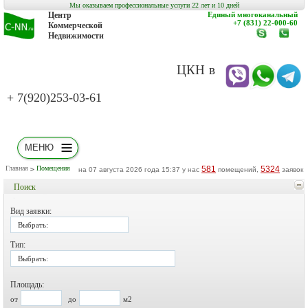
Мы оказываем профессиональные услуги 22 лет и 10 дней
Центр
Единый многоканальный
+7 (831) 22-000-60
Коммерческой
Недвижимости
www.c-
заказат
nn.ru
обратн
звонок
ЦКН в
+ 7(920)253-03-61
МЕНЮ
Главная
Помещения
581
5324
на 07 августа 2026 года 15:37 у нас
помещений,
заявок
Поиск
Вид заявки:
Выбрать:
Тип:
Выбрать:
Площадь:
от
до
м2