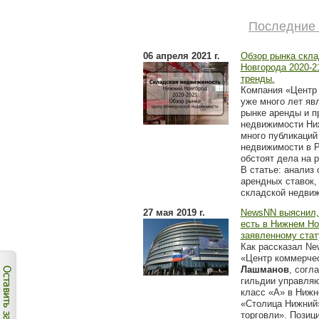
Последние 
06 апреля 2021 г.
Обзор рынка скл
Новгорода 2020-21
тренды.
Компания «Центр
уже много лет яв
рынке аренды и п
недвижимости Ни
много публикаций
недвижимости в Р
обстоят дела на 
В статье: анализ 
арендных ставок,
складской недви
27 мая 2019 г.
NewsNN выяснил, 
есть в Нижнем Но
заявленному стат
Как рассказал N
«Центр коммерче
Лашманов
, согл
гильдии управля
класс «А» в Ниж
«Столица Нижний
торговли». Позиц