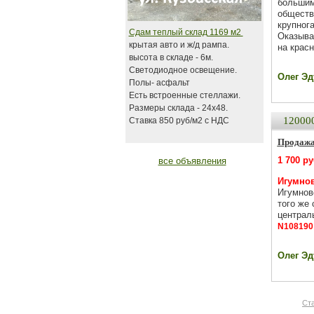
большим
обществ
крупнога
Сдам теплый склад 1169 м2
Оказыва
крытая авто и ж/д рампа.
на красн
высота в складе - 6м.
Светодиодное освещение.
Олег Эду
Полы- асфальт
Есть встроенные стеллажи.
Размеры склада - 24х48.
12000
Ставка 850 руб/м2 с НДС
Продажа
1 700 р
все объявления
Игумнов
Игумнов
того же 
централь
N108190
Олег Эду
Ст