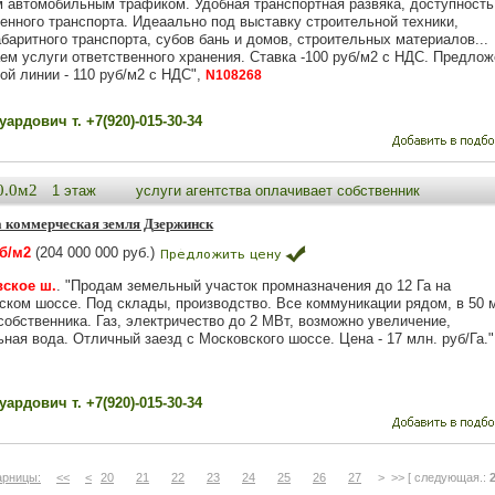
 автомобильным трафиком. Удобная транспортная развяка, доступность
енного транспорта. Идеаально под выставку строительной техники,
баритного транспорта, субов бань и домов, строительных материалов...
ем услуги ответственного хранения. Ставка -100 руб/м2 с НДС. Предлож
ой линии - 110 руб/м2 с НДС",
N108268
ардович т. +7(920)-015-30-34
0.0м2
1 этаж
услуги агентства оплачивает собственник
 коммерческая земля Дзержинск
уб/м2
(204 000 000 руб.)
ское ш.
. "Продам земельный участок промназначения до 12 Га на
ском шоссе. Под склады, производство. Все коммуникации рядом, в 50 м
собственника. Газ, электричество до 2 МВт, возможно увеличение,
ная вода. Отличный заезд с Московского шоссе. Цена - 17 млн. руб/Га."
ардович т. +7(920)-015-30-34
арницы:
<<
<
20
21
22
23
24
25
26
27
> >> [ следующая.: