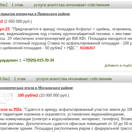
.0м2
1 этаж
услуги агентства оплачивает собственник
открытая площадка в Приокском районе
м2
(2 650 000 руб.)
ул.23
. "Предлагается в аренду площадка Асфальт + щебень, огорожена,
ие, видеонаблюдение под стоянку крупногабаритной техники, с местами 
сы. ЗУ обеспечено электроэнергией до 800 КВт. Площадка находится на
 линии, отличный подъезд Ставка по асфальтированной площадке - 100 
о щебененой площадке - 50 руб/м2 + НДС.",
N108267
ардович т. +7(920)-015-30-34
0.0м2
1 этаж
услуги агентства оплачивает собственник
коммерческая земля в Московском районе
100 руб/м2
(10 000 000 руб.)
кое ш.352а
. "Сдается в аренду асфальтированный участок земли до 10
ся территория огрожена и охраняется, установлено видеонаблюдение,
ны коммуникации (электро и водоснабжение, интеренет, телефон). Возм
ние рекламы. Дополительно сдаются офисные помещения от 10 до 50 к
тративном здании. Площадка расположена рядом с федеральной трассо