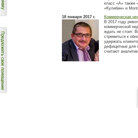
класс «А» также 
«Кулибин» и Mont
18 января 2017 г.
Коммерческая не
В 2017 году рево
коммерческой не
ждать не стоит. 
стремиться к обн
удержать клиенто
дефицитные для г
считают аналитик
© 2017 ООО "Центр Коммерческой Недвижимости", 60
www.c-nn.ru
e-mail:
info@c-nn.ru
+7 (831) 22-000-60 кр
при использовании материалов с сайта - ссылка на с
© 2008-2017
Создание сайта "СолидСайт"