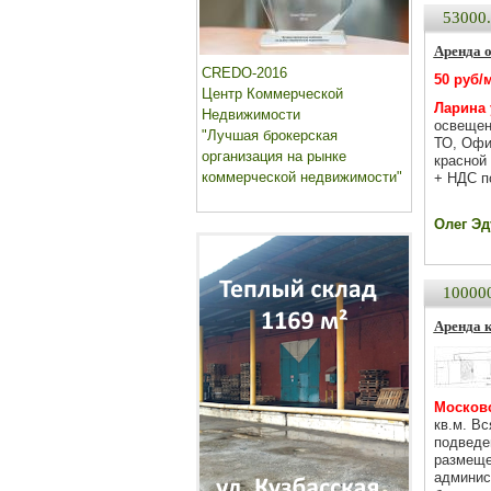
53000
Аренда 
CREDO-2016
50 руб/
Центр Коммерческой
Ларина 
Недвижимости
освещен
"Лучшая брокерская
ТО, Офи
организация на рынке
красной
коммерческой недвижимости"
+ НДС п
Олег Эду
10000
Аренда 
Московс
кв.м. В
подведе
размеще
админис