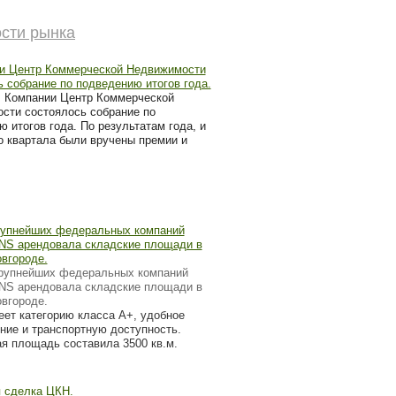
сти рынка
и Центр Коммерческой Недвижимости
 собрание по подведению итогов года.
В Компании Центр Коммерческой
сти состоялось собрание по
 итогов года. По результатам года, и
о квартала были вручены премии и
рупнейших федеральных компаний
DNS арендовала складские площади в
вгороде.
крупнейших федеральных компаний
DNS арендовала складские площади в
вгороде.
еет категорию класса А+, удобное
ние и транспортную доступность.
я площадь составила 3500 кв.м.
 сделка ЦКН.