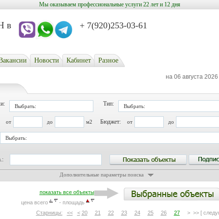
Мы оказываем профессиональные услуги 22 лет и 12 дня
в
+ 7(920)253-03-61
Вакансии
Новости
Кабинет
Разное
на 06 августа 2026
и:
Тип:
Выбрать:
Выбрать:
Бюджет:
от
до
м2
от
до
Выбрать:
.:
Дополнительные параметры поиска
показать все объекты
цена всего
- площадь
Старницы:
<<
<
20
21
22
23
24
25
26
27
> >> [ следу