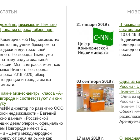
статьи
Ново
адской недвижимости Нижнего
21 января 2019 г.
В Компани
, анализ спроса, обзор цен,
состоялось
10
.01.19 
 Коммерческой Недвижимости»
Недвижимо
ляется ведущим брокером на
подведению
родажи индустриальной
последнег
жнего Новгорода. Было уже
призы.
 на тему индустриальной
оссии. Мы вам расскажем, как
рынке Нижнего Новгорода.
спроса 2018-2020, обзор
 тенденции и тренды рынка
03 сентября 2018 г.
Одна из к
жимости.
России - 
Нижнем Но
какие бизнес-центры класса «А»
Одна из 
вгороде и соответствуют ли они
России - 
усу
Нижнем Но
ewsNN директор по развитию ООО
Объект им
ской недвижимости»
Евгений
расположе
асно данным «Российской
Арендуема
ющих девелоперов», официально
нем Новгороде имеют БЦ
» и «Центр международной
ионируют себя на рынке как
17 мая 2018 г.
Очередная