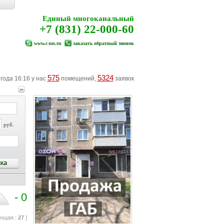
Единый многоканальный
+7 (831) 22-000-60
www.c-nn.ru
заказать обратный звонок
575
5324
 года 16:16 у нас
помещений,
заявок
руб.
- 0
ющая.:
27
]