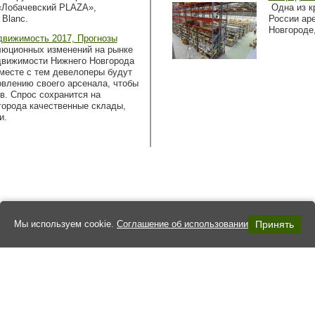
«Лобачевский PLAZA»,
Одна из к
 Blanc.
России ар
Новгороде
движимость 2017, Прогнозы
люционных изменений на рынке
движимости Нижнего Новгорода
Вместе с тем девелоперы будут
овлению своего арсенала, чтобы
в. Спрос сохранится на
орода качественные склады,
и.
Мы используем cookie.
Соглашение об использовании
Принять
3093, Нижний Новгород, Печерский съезд, 22
углосуточно, без выходных
айт
www.c-nn.ru
обязательна