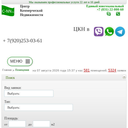
Мы оказываем профессиональные услуги 22 лет и 10 дней
Центр
Единый многоканальный
+7 (831) 22-000-60
Коммерческой
Недвижимости
www.c-
заказат
nn.ru
обратн
звонок
ЦКН в
+ 7(920)253-03-61
МЕНЮ
Главная
Помещения
581
5324
на 07 августа 2026 года 15:37 у нас
помещений,
заявок
Поиск
Вид заявки:
Выбрать:
Тип:
Выбрать:
Площадь:
от
до
м2