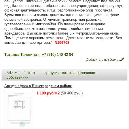
сан. узлом.Шикарный дизайнерский ремонт. Подойдет под любой
вид бизнеса: торговля, образовательное учреждение, сфера услуг,
офисная деятельность. и.т.д. расположенное близ проспекта
Бусыгина в новом жилом доме выгодно выделяющимся на фоне
остальной застройки. Отличная транспортная развязка,
густозаселенный микрорайон. По планировке помещение
однообъемное, что позволяет учесть любые пожелания
арендатора. Высокие потолки более 3 х метров.Витражные окна.
Помещение с хорошим ремонтом . Достаточные эл мощности. Без
комиссии для арендатора.",
N106708
Татьяна Телегина т. +7 (910)-140-42-94
54.0м2
2 этаж
услуги агентства оплачивает
собственник
Аренда офиса в Нижегородском районе
1 100 руб/м2
(59 400 руб.)