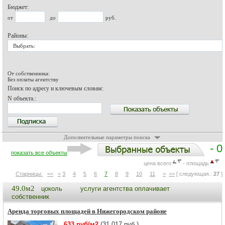
Бюджет:
от
до
руб.
Районы:
Выбрать:
От собственника:
Без оплаты агентству
Поиск по адресу и ключевым словам:
N объекта.:
Дополнительные параметры поиска
- 0
показать все объекты
цена всего
- площадь
Старницы:
<<
<
3
4
5
6
7
8
9
10
11
>
>>
[ следующая.:
27
]
49.0м2
цоколь
услуги агентства оплачивает
собственник
Аренда торговых площадей в Нижегородском районе
633 руб/м2
(31 017 руб.)