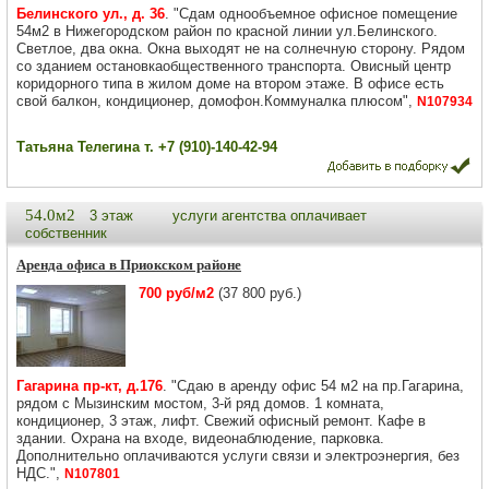
Белинского ул., д. 36
. "Сдам однообъемное офисное помещение
54м2 в Нижегородском район по красной линии ул.Белинского.
Светлое, два окна. Окна выходят не на солнечную сторону. Рядом
со зданием остановкаобщественного транспорта. Овисный центр
коридорного типа в жилом доме на втором этаже. В офисе есть
свой балкон, кондиционер, домофон.Коммуналка плюсом",
N107934
Татьяна Телегина т. +7 (910)-140-42-94
54.0м2
3 этаж
услуги агентства оплачивает
собственник
Аренда офиса в Приокском районе
700 руб/м2
(37 800 руб.)
Гагарина пр-кт, д.176
. "Сдаю в аренду офис 54 м2 на пр.Гагарина,
рядом с Мызинским мостом, 3-й ряд домов. 1 комната,
кондиционер, 3 этаж, лифт. Свежий офисный ремонт. Кафе в
здании. Охрана на входе, видеонаблюдение, парковка.
Дополнительно оплачиваются услуги связи и электроэнергия, без
НДС.",
N107801