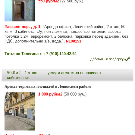
550 руб/м2
(27 500 руб.)
Паскаля пер. , д. 1
. "Аренда офиса, Ленинский район, 2 этаж, 50
кв.м. 3 кабинета, с/у, пол ламинат, подаесные потолки. высота
потолка 3,2м. евроремонт, 2 балкона, парковка перед зданием, без
НДС, дополнительно э/э, вода.",
N108151
Татьяна Телегина т. +7 (910)-140-42-94
50.0м2
1 этаж
услуги агентства оплачивает
собственник
Аренда торговых площадей в Ленинском районе
1 000 руб/м2
(50 000 руб.)