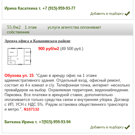
Ирина Касаткина т. +7 (915)-959-93-77
55.0м2
1 этаж
услуги агентства оплачивает
собственник
Аренда офиса в Канавинском районе
900 руб/м2
(49 500 руб.)
Обухова ул. 15
. "Сдаю в аренду офис на 1 этаже
административного здания. Отдельный вход, офисный ремонт,
состоит из 4-х комнат и с/у. Телефонная точка, интернет -несколько
провайдеров на выбор. Охраняемая территория, видеонаблюдение.
Парковка. Все платежи в арендной ставке, дополнительно
оплачивается только средства связи и внутренняя уборка. Договор
с ИП, УСН с НДС 5%. Рядом остановка общественного транспорта
и метро.",
N107132
Биткина Ирина т. +7(915)-959-93-94