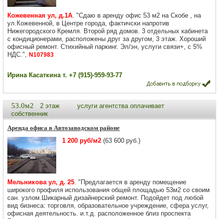
Кожевенная ул, д.1А
. "Сдаю в аренду офис 53 м2 на Скобе , на
ул.Кожевенной, в Центре города, фактичски напротив
Нижегородского Кремля. Второй ряд домов. 3 отдельных кабинета
с кондиционерами, расположены друг за другом, 3 этаж. Хороший
офисный ремонт. Стихийный паркинг. Эл/эн, услуги связи+, с 5%
НДС.",
N107983
Ирина Касаткина т. +7 (915)-959-93-77
53.0м2
2 этаж
услуги агентства оплачивает
собственник
Аренда офиса в Автозаводском районе
1 200 руб/м2
(63 600 руб.)
Мельникова ул, д. 25
. "Предлагается в аренду помещение
широкого профиля использования общей площадью 53м2 со своим
сан. узлом.Шикарный дизайнерский ремонт. Подойдет под любой
вид бизнеса: торговля, образовательное учреждение, сфера услуг,
офисная деятельность. и.т.д. расположенное близ проспекта