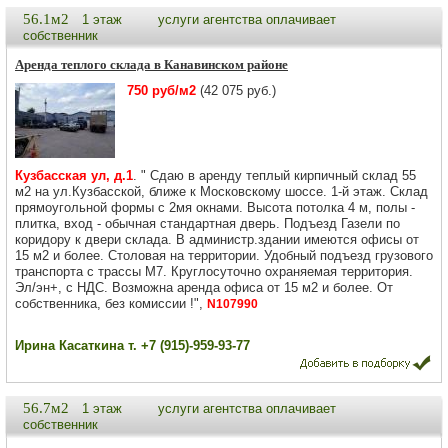
56.1м2
1 этаж
услуги агентства оплачивает
собственник
Аренда теплого склада в Канавинском районе
750 руб/м2
(42 075 руб.)
Кузбасская ул, д.1
. " Сдаю в аренду теплый кирпичный склад 55
м2 на ул.Кузбасской, ближе к Московскому шоссе. 1-й этаж. Склад
прямоугольной формы с 2мя окнами. Высота потолка 4 м, полы -
плитка, вход - обычная стандартная дверь. Подъезд Газели по
коридору к двери склада. В администр.здании имеются офисы от
15 м2 и более. Столовая на территории. Удобный подъезд грузового
транспорта с трассы М7. Круглосуточно охраняемая территория.
Эл/эн+, с НДС. Возможна аренда офиса от 15 м2 и более. От
собственника, без комиссии !",
N107990
Ирина Касаткина т. +7 (915)-959-93-77
56.7м2
1 этаж
услуги агентства оплачивает
собственник