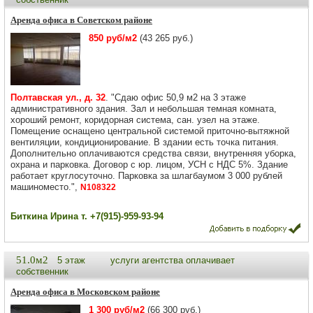
Аренда офиса в Советском районе
850 руб/м2
(43 265 руб.)
Полтавская ул., д. 32
. "Сдаю офис 50,9 м2 на 3 этаже
административного здания. Зал и небольшая темная комната,
хороший ремонт, коридорная система, сан. узел на этаже.
Помещение оснащено центральной системой приточно-вытяжной
вентиляции, кондиционирование. В здании есть точка питания.
Дополнительно оплачиваются средства связи, внутренняя уборка,
охрана и парковка. Договор с юр. лицом, УСН с НДС 5%. Здание
работает круглосуточно. Парковка за шлагбаумом 3 000 рублей
машиноместо.",
N108322
Биткина Ирина т. +7(915)-959-93-94
51.0м2
5 этаж
услуги агентства оплачивает
собственник
Аренда офиса в Московском районе
1 300 руб/м2
(66 300 руб.)