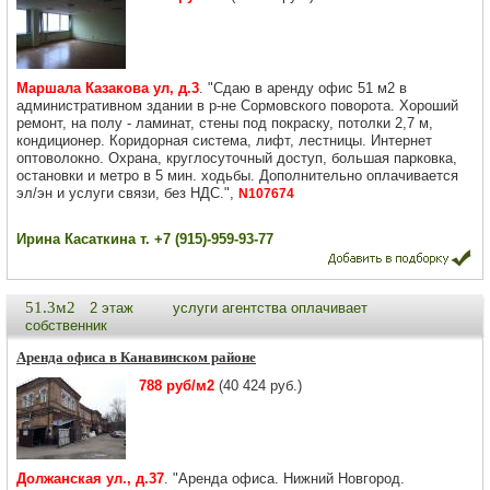
Маршала Казакова ул, д.3
. "Сдаю в аренду офис 51 м2 в
административном здании в р-не Сормовского поворота. Хороший
ремонт, на полу - ламинат, стены под покраску, потолки 2,7 м,
кондиционер. Коридорная система, лифт, лестницы. Интернет
оптоволокно. Охрана, круглосуточный доступ, большая парковка,
остановки и метро в 5 мин. ходьбы. Дополнительно оплачивается
эл/эн и услуги связи, без НДС.",
N107674
Ирина Касаткина т. +7 (915)-959-93-77
51.3м2
2 этаж
услуги агентства оплачивает
собственник
Аренда офиса в Канавинском районе
788 руб/м2
(40 424 руб.)
Должанская ул., д.37
. "Аренда офиса. Нижний Новгород.