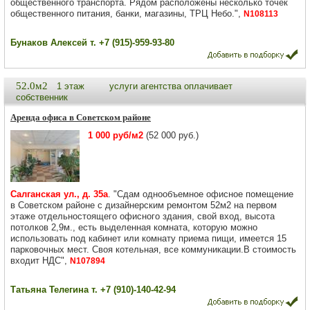
общественного транспорта. Рядом расположены несколько точек
общественного питания, банки, магазины, ТРЦ Небо.",
N108113
Бунаков Алексей т. +7 (915)-959-93-80
52.0м2
1 этаж
услуги агентства оплачивает
собственник
Аренда офиса в Советском районе
1 000 руб/м2
(52 000 руб.)
Салганская ул., д. 35а
. "Сдам однообъемное офисное помещение
в Советском районе с дизайнерским ремонтом 52м2 на первом
этаже отдельностоящего офисного здания, свой вход, высота
потолков 2,9м., есть выделенная комната, которую можно
использовать под кабинет или комнату приема пищи, имеется 15
парковочных мест. Своя котельная, все коммуникации.В стоимость
входит НДС",
N107894
Татьяна Телегина т. +7 (910)-140-42-94