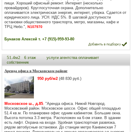
пищи. Хороший офисный ремонт. Интернет (несколько
провайдеров). Круглосуточная охрана. Дополнительно
оплачивается электрическая энергия, интернет, уборка. Сдается от
юридического лица. УСН. НДС 5%. В шаговой доступности
остановки общественного транспорта, метро, магазины, кафе и
ТРЦ Небо.",
N107970
Бунаков Алексей т. +7 (915)-959-93-80
51.4м2
6 этаж
услуги агентства оплачивает
собственник
Аренда офиса в Московском районе
950 руб/м2
(48 830 руб.)
Московское ш., д.85
. "Аренда офиса. Нижнй Новгород.
Московсвкий район. Московское шоссе. Офис общей площадью
51.4 кв.м. По планировке офис одним кабинетом. Большие окна.
Высота потолка 3.3 метра. Расположен на 6-ом этаже. В здании
есть лифт. Охрана на входе. Удобная транспортная развязка,
рядом автобусные остановки. До станции метро Канвинская 7
минут пешком. Дополнительно к аренде оплачиваются эл.энергия,