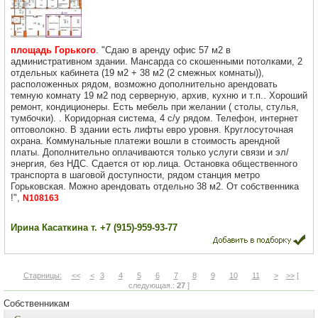
площадь Горького
. "Сдаю в аренду офис 57 м2 в
административном здании. Мансарда со скошенными потолками, 2
отдельных кабинета (19 м2 + 38 м2 (2 смежных комнаты)),
расположенных рядом, возможно дополнительно арендовать
темную комнату 19 м2 под серверную, архив, кухню и т.п.. Хороший
ремонт, кондиционеры. Есть мебель при желании ( столы, стулья,
тумбочки). . Коридорная система, 4 с/у рядом. Телефон, интернет
оптоволокно. В здании есть лифты евро уровня. Круглосуточная
охрана. Коммунальные платежи вошли в стоимость арендной
платы. Дополнительно оплачиваются только услуги связи и эл/
энергия, без НДС. Сдается от юр.лица. Остановка общественного
транспорта в шаговой доступности, рядом станция метро
Горьковская. Можно арендовать отдельно 38 м2. От собственника
!",
N108163
Ирина Касаткина т. +7 (915)-959-93-77
Старницы:
<<
<
3
4
5
6
7
8
9
10
11
>
>>
[
следующая.:
27
]
Собственникам