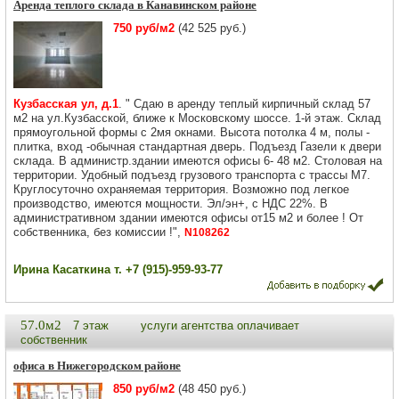
Аренда теплого склада в Канавинском районе
750 руб/м2
(42 525 руб.)
Кузбасская ул, д.1
. " Сдаю в аренду теплый кирпичный склад 57
м2 на ул.Кузбасской, ближе к Московскому шоссе. 1-й этаж. Склад
прямоугольной формы с 2мя окнами. Высота потолка 4 м, полы -
плитка, вход -обычная стандартная дверь. Подъезд Газели к двери
склада. В администр.здании имеются офисы 6- 48 м2. Столовая на
территории. Удобный подъезд грузового транспорта с трассы М7.
Круглосуточно охраняемая территория. Возможно под легкое
производство, имеются мощности. Эл/эн+, с НДС 22%. В
административном здании имеются офисы от15 м2 и более ! От
собственника, без комиссии !",
N108262
Ирина Касаткина т. +7 (915)-959-93-77
57.0м2
7 этаж
услуги агентства оплачивает
собственник
офиса в Нижегородском районе
850 руб/м2
(48 450 руб.)