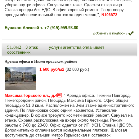
уборка внутри офиса. Санузлы на этаже. Сдается от юр.лица.
Ставка аренды без НДС. В офис хороший ремонт. По договору
аренды обеспечительный платеж за один месяц.",
N106872
Бунаков Алексей т. +7 (915)-959-93-80
51.8м2
3 этаж
услуги агентства оплачивает
собственник
Аренда офиса в Нижегородском районе
1 600 руб/м2
(82 880 руб.)
Максима Горького пл., д.4
. " Аренда офиса. Нижний Новгород.
Нижегородский район. Площадь Максима Горького. Офис общей
плоащдью 51.8 кв.м. Расположен на 3-ем этаже административного
здания. По планировке офис одним кабинетом. Установлен
кондиционер. В офисе требуетс косметический ремонт. Санузел на
этаже. Охрана расположена на входе около лестницы. Режим
работы с 7-00 до 23-00. Офис сдается от ИП. УСН. Ставка НДС 5%.
Дополнительно оплачиваются коммунальные платежи. Шаговая
доступность до станции метро Горьковская и остановок