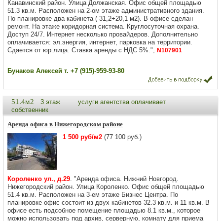
Канавинский район. Улица Должанская. Офис общей площадью
51.3 кв.м. Расположен на 2-ом этаже административного здания.
По планировке два кабинета ( 31,2+20,1 м2). В офисе сделан
ремонт. На этаже коридорная система. Круглосуточная охрана.
Доступ 24/7. Интернет несколько провайдеров. Дополнительно
оплачивается: эл.энергия, интернет, парковка на территории.
Сдается от юр.лица. Ставка аренды с НДС 5%.",
N107901
Бунаков Алексей т. +7 (915)-959-93-80
51.4м2
3 этаж
услуги агентства оплачивает
собственник
Аренда офиса в Нижегородском районе
1 500 руб/м2
(77 100 руб.)
Короленко ул., д.29
. "Аренда офиса. Нижний Новгород.
Нижегородский район. Улица Короленко. Офис общей площадью
51.4 кв.м. Расположен на 3-ем этаже Бизнес Центра. По
планировке офис состоит из двух кабинетов 32.3 кв.м. и 11 кв.м. В
офисе есть подсобное помещение площадью 8.1 кв.м., которое
можно использовать под архив, серверную, комнату для приема