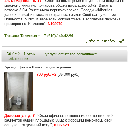
Ул. Комарова , д. 17
. "Сдается помещение с отдельным входом по
красной линии ул. Комарова общей площадью 50м2. Высота
потолка 3,5м Ранее была парикмахерская. Соседи wildberries,
yandex market и школа иностранных языков.Свой сан. узел , эл.
мощности 15 квт. В зале есть мокрая точка. Бесплатная парковка
примерно на 10 машин",
N108079
Татьяна Телегина т. +7 (910)-140-42-94
50.0м2
1 этаж
услуги агентства оплачивает
собственник
Аренда офиса в Нижегородском районе
700 руб/м2
(35 000 руб.)
Деловая ул, д. 7
. "Сдам офисное помещение состоящее из 2
кабинетов общей площадью 50м2 с хорошим ремонтом, свой
сан.узел, отдельный вход",
N107829