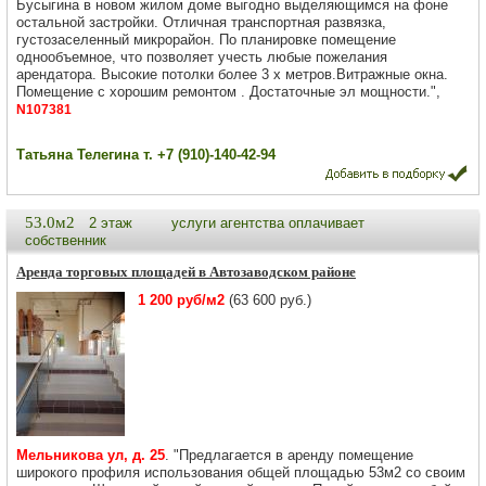
Бусыгина в новом жилом доме выгодно выделяющимся на фоне
остальной застройки. Отличная транспортная развязка,
густозаселенный микрорайон. По планировке помещение
однообъемное, что позволяет учесть любые пожелания
арендатора. Высокие потолки более 3 х метров.Витражные окна.
Помещение с хорошим ремонтом . Достаточные эл мощности.",
N107381
Татьяна Телегина т. +7 (910)-140-42-94
53.0м2
2 этаж
услуги агентства оплачивает
собственник
Аренда торговых площадей в Автозаводском районе
1 200 руб/м2
(63 600 руб.)
Мельникова ул, д. 25
. "Предлагается в аренду помещение
широкого профиля использования общей площадью 53м2 со своим